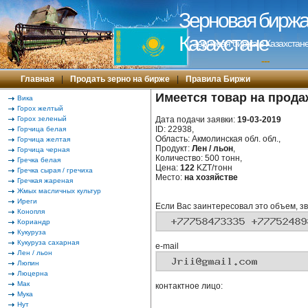
Зерновая биржа 
Казахстане
Зерновая биржа в Казахстане
---
Главная
|
Продать зерно на бирже
|
Правила Биржи
Имеется товар на прода
Вика
Горох желтый
Горох зеленый
Дата подачи заявки:
19-03-2019
ID: 22938,
Горчица белая
Область: Акмолинская обл. обл.,
Горчица желтая
Продукт:
Лен / льон
,
Горчица черная
Количество: 500 тонн,
Гречка белая
Цена:
122
KZT/тонн
Гречка сырая / гречиха
Место:
на хозяйстве
Гречкая жареная
Жмых масличных культур
Иреги
Если Вас заинтересовал это объем, зв
Конопля
Кориандр
Кукуруза
Кукуруза сахарная
e-mail
Лен / льон
Люпин
Люцерна
Мак
контактное лицо:
Мука
Нут