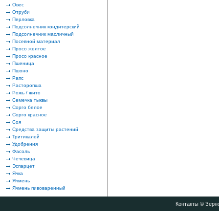
Овес
Отруби
Перловка
Подсолнечник кондитерский
Подсолнечник масличный
Посевной материал
Просо желтое
Просо красное
Пшеница
Пшоно
Рапс
Расторопша
Рожь / жито
Семечка тыквы
Сорго белое
Сорго красное
Соя
Средства защиты растений
Тритикалей
Удобрения
Фасоль
Чечевица
Эспарцет
Ячка
Ячмень
Ячмень пивоваренный
Контакты
© Зерно