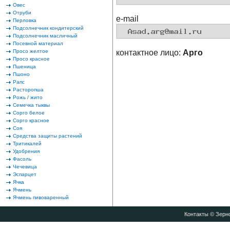
Овес
Отруби
e-mail
Перловка
Подсолнечник кондитерский
Подсолнечник масличный
Посевной материал
Просо желтое
контактное лицо:
Арго
Просо красное
Пшеница
Пшоно
Рапс
Расторопша
Рожь / жито
Семечка тыквы
Сорго белое
Сорго красное
Соя
Средства защиты растений
Тритикалей
Удобрения
Фасоль
Чечевица
Эспарцет
Ячка
Ячмень
Ячмень пивоваренный
Контакты
© Зерно