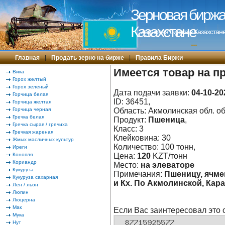
Зерновая биржа 
Казахстане
Зерновая биржа в Казахстане
---
Главная
|
Продать зерно на бирже
|
Правила Биржи
Имеется товар на п
Вика
Горох желтый
Горох зеленый
Дата подачи заявки:
04-10-20
Горчица белая
ID: 36451,
Горчица желтая
Горчица черная
Область: Акмолинская обл. об
Гречка белая
Продукт:
Пшеница
,
Гречка сырая / гречиха
Класс: 3
Гречкая жареная
Клейковина: 30
Жмых масличных культур
Количество: 100 тонн,
Иреги
Конопля
Цена:
120
KZT/тонн
Кориандр
Место:
на элеваторе
Кукуруза
Примечания:
Пшеницу, ячме
Кукуруза сахарная
и Кх. По Акмолинской, Кар
Лен / льон
Люпин
Люцерна
Мак
Если Вас заинтересовал это 
Мука
Нут