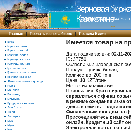
Зерновая биржа 
Казахстане
Зерновая биржа в Казахстане
---
Главная
|
Продать зерно на бирже
|
Правила Биржи
Имеется товар на п
Вика
Горох желтый
Горох зеленый
Дата подачи заявки:
02-11-20
Горчица белая
ID: 37750,
Горчица желтая
Горчица черная
Область: Кызылординская обл.
Гречка белая
Продукт:
Гречка белая
,
Гречка сырая / гречиха
Количество: 200 тонн,
Гречкая жареная
Цена:
10
KZT/тонн
Жмых масличных культур
Место:
на хозяйстве
Иреги
Конопля
Примечания:
Краткосрочный
Кориандр
справляться с финансовым
Кукуруза
в режиме ожидания из-за 
Кукуруза сахарная
здесь и сейчас. Подпишите
Лен / льон
Финансовым фондом по фик
Люпин
Люцерна
Присоединяйтесь к нам сей
Мак
онлайн. Кредитный сайт онла
Мука
Электронная почта: contact@
Нут