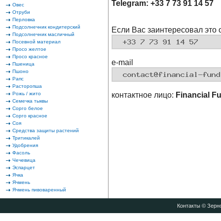
Telegram: +33 7 73 91 14 57
Овес
Отруби
Перловка
Подсолнечник кондитерский
Если Вас заинтересовал это 
Подсолнечник масличный
Посевной материал
Просо желтое
Просо красное
e-mail
Пшеница
Пшоно
Рапс
Расторопша
Рожь / жито
контактное лицо:
Financial F
Семечка тыквы
Сорго белое
Сорго красное
Соя
Средства защиты растений
Тритикалей
Удобрения
Фасоль
Чечевица
Эспарцет
Ячка
Ячмень
Ячмень пивоваренный
Контакты
© Зерно