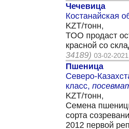
Чечевица
Костанайская об
KZT/тонн,
ТОО продаст ос
красной со скла
34189)
03-02-2021
Пшеница
Северо-Казахста
класс,
посевма
KZT/тонн,
Семена пшениц
сорта созреван
2012 первой ре