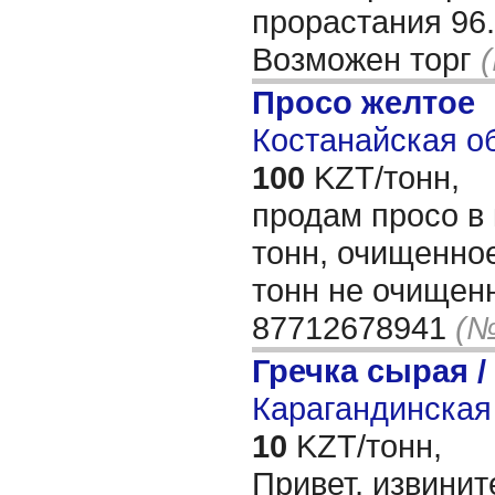
прорастания 96.
Возможен торг
Просо желтое
Костанайская об
100
KZT/тонн,
продам просо в 
тонн, очищенное
тонн не очищенн
87712678941
(№
Гречка сырая /
Карагандинская 
10
KZT/тонн,
Привет, извинит