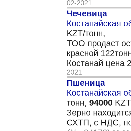
02-2021
Чечевица
Костанайская об
KZT/тонн,
ТОО продаст ос
красной 122тонн
Костанай цена 
2021
Пшеница
Костанайская об
тонн,
94000
KZT/
Зерно находитс
СХТП, с НДС, по