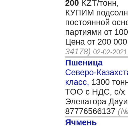
200
KZT/тонн,
КУПИМ подсолн
постоянной осно
партиями от 100
Цена от 200 000
34178)
02-02-2021
Пшеница
Северо-Казахста
класс,
1300 тон
ТОО с НДС, с/х
Элеватора Дауит
87776566137
(№
Ячмень