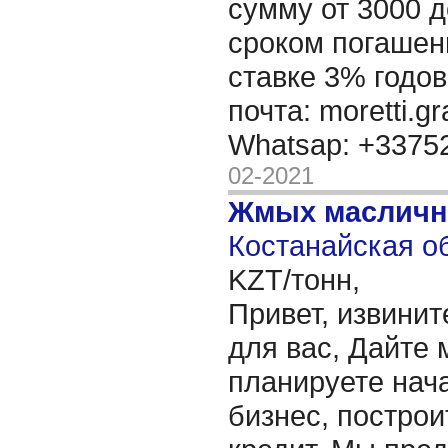
сумму от 3000 д
сроком погашени
ставке 3% годов
почта: moretti.g
Whatsap: +337
02-2021
Жмых масличн
Костанайская об
KZT/тонн,
Привет, извинит
для вас, Дайте 
планируете нача
бизнес, построи