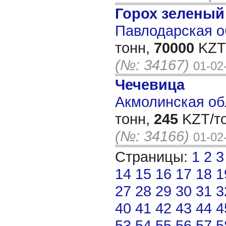
Горох зеленый
Павлодарская об
тонн,
70000
KZT/
(№: 34167)
01-02
Чечевица
Акмолинская обл
тонн,
245
KZT/то
(№: 34166)
01-02
Страницы:
1
2
3
14
15
16
17
18
1
27
28
29
30
31
3
40
41
42
43
44
4
53
54
55
56
57
5