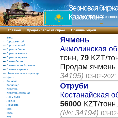
Зерновая биржа 
Казахстане
Зерновая биржа в Казахстане
---
Главная
|
Продать зерно на бирже
|
Правила Биржи
Ячмень
Вика
Горох желтый
Горох зеленый
Акмолинская обл
Горчица белая
Горчица желтая
тонн,
79
KZT/тон
Горчица черная
Гречка белая
Продам ячмень 
Гречка сырая / гречиха
Гречкая жареная
34195)
Жмых масличных культур
03-02-2021
Иреги
Конопля
Отруби
Кориандр
Кукуруза
Костанайская об
Кукуруза сахарная
Лен / льон
Люпин
56000
KZT/тонн,
Люцерна
Мак
(№: 34194)
03-02
Мука
Нут