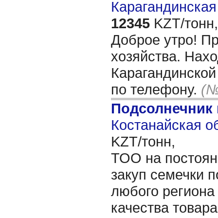
Карагандинская 
12345
KZT/тонн,
Доброе утро! П
хозяйства. Нахо
Карагандинской
по телефону.
(№
Подсолнечник
Костанайская об
KZT/тонн,
ТОО на постоян
закуп семечки п
любого региона 
качества товар