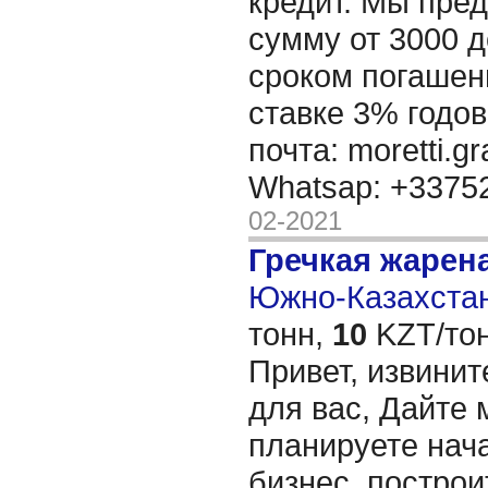
кредит. Мы пре
сумму от 3000 д
сроком погашени
ставке 3% годов
почта: moretti.g
Whatsap: +337
02-2021
Гречкая жарен
Южно-Казахстан
тонн,
10
KZT/тон
Привет, извинит
для вас, Дайте 
планируете нача
бизнес, построи