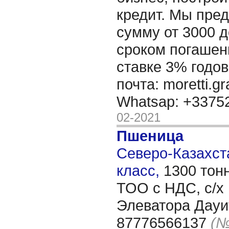
кредит. Мы пре
сумму от 3000 д
сроком погашени
ставке 3% годов
почта: moretti.g
Whatsap: +337
02-2021
Пшеница
Северо-Казахста
класс,
1300 тон
ТОО с НДС, с/х
Элеватора Дауит
87776566137
(№