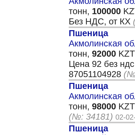
Акмолинская обл
тонн,
100000
KZT
Без НДС, от КХ
Пшеница
Акмолинская обл
тонн,
92000
KZT/
Цена 92 без нд
87051104928
(№
Пшеница
Акмолинская обл
тонн,
98000
KZT/
(№: 34181)
02-02
Пшеница