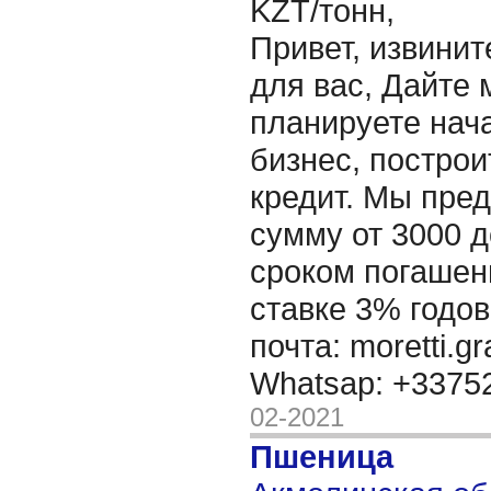
KZT/тонн,
Привет, извинит
для вас, Дайте 
планируете нача
бизнес, построи
кредит. Мы пре
сумму от 3000 д
сроком погашени
ставке 3% годов
почта: moretti.g
Whatsap: +337
02-2021
Пшеница