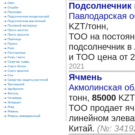
Подсолнечник
Овес
Отруби
Перловка
Павлодарская о
Подсолнечник кондитерский
Подсолнечник масличный
KZT/тонн,
Посевной материал
Просо желтое
ТОО на постоян
Просо красное
Пшеница
подсолнечник в
Пшоно
Рапс
Расторопша
и ТОО цена от 
Рожь / жито
Семечка тыквы
2021
Сорго белое
Сорго красное
Ячмень
Соя
Средства защиты растений
Акмолинская обл
Тритикалей
Удобрения
Фасоль
тонн,
85000
KZT/
Чечевица
Эспарцет
ТОО продает яч
Ячка
Ячмень
линейном элева
Ячмень пивоваренный
Китай.
(№: 3419