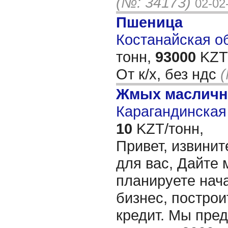
(№: 34173)
02-02
Пшеница
Костанайская об
тонн,
93000
KZT/
От к/х, без ндс
(
Жмых масличн
Карагандинская 
10
KZT/тонн,
Привет, извинит
для вас, Дайте 
планируете нача
бизнес, построи
кредит. Мы пре