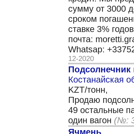
сумму от 3000 д
сроком погашени
ставке 3% годов
почта: moretti.g
Whatsap: +337
12-2020
Подсолнечник
Костанайская об
KZT/тонн,
Продаю подсолн
49 остальные п
один вагон
(№: 
Ячмень