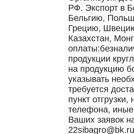
РФ. Экспорт в Б
Бельгию, Польшу
Грецию, Швецию
Казахстан, Монг
оплаты:безнали
продукции круг
на продукцию б
указывать необ
требуется дост
пункт отгрузки,
телефона, ины
Ваших заявок на
22sibagro@bk.r