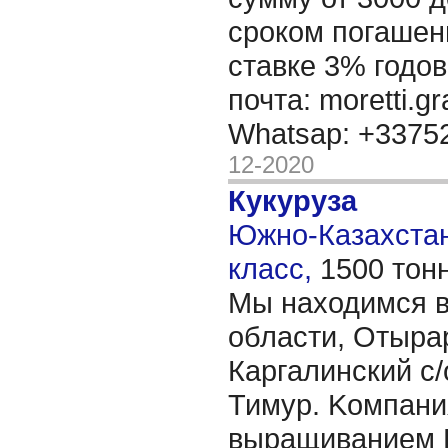
сроком погашени
ставке 3% годов
почта: moretti.g
Whatsap: +337
12-2020
Кукуруза
Южно-Казахстанс
класс,
1500 тон
Мы находимся в
области, Отыра
Каргалинский с/
Тимур. Kомпани
выращиванием 