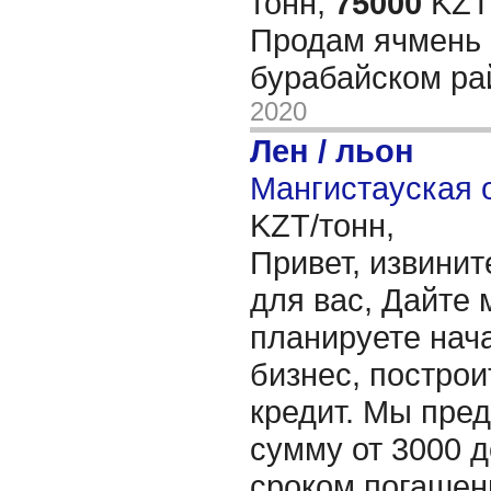
тонн,
75000
KZT/
Продам ячмень 
бурабайском р
2020
Лен / льон
Мангистауская о
KZT/тонн,
Привет, извинит
для вас, Дайте 
планируете нача
бизнес, построи
кредит. Мы пре
сумму от 3000 д
сроком погашени