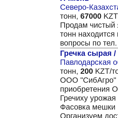
Северо-Казахста
тонн,
67000
KZT/
Продам чистый 
тонн находится 
вопросы по тел
Гречка сырая /
Павлодарская об
тонн,
200
KZT/то
ООО "СибАгро" 
приобретения О
Гречиху урожая 
Фасовка мешки
Организуем дос