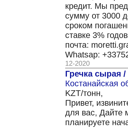
кредит. Мы пре
сумму от 3000 д
сроком погашени
ставке 3% годов
почта: moretti.g
Whatsap: +337
12-2020
Гречка сырая /
Костанайская об
KZT/тонн,
Привет, извинит
для вас, Дайте 
планируете нача