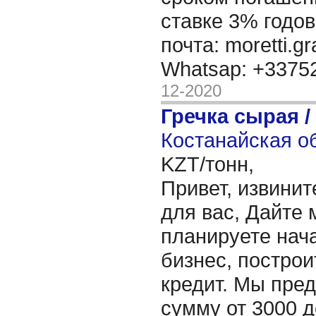
ставке 3% годов
почта: moretti.g
Whatsap: +337
12-2020
Гречка сырая /
Костанайская об
KZT/тонн,
Привет, извинит
для вас, Дайте 
планируете нача
бизнес, построи
кредит. Мы пре
сумму от 3000 д