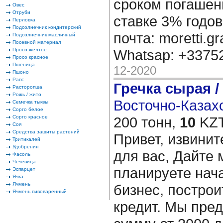
сроком погашени
Овес
Отруби
ставке 3% годов
Перловка
Подсолнечник кондитерский
почта: moretti.g
Подсолнечник масличный
Посевной материал
Просо желтое
Whatsap: +337
Просо красное
Пшеница
12-2020
Пшоно
Рапс
Гречка сырая /
Расторопша
Рожь / жито
Восточно-Казахс
Семечка тыквы
Сорго белое
Сорго красное
200 тонн,
10
KZT
Соя
Средства защиты растений
Привет, извинит
Тритикалей
Удобрения
для вас, Дайте 
Фасоль
Чечевица
планируете нача
Эспарцет
Ячка
Ячмень
бизнес, построи
Ячмень пивоваренный
кредит. Мы пре