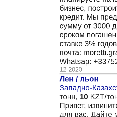
бизнес, построи
кредит. Мы пре
сумму от 3000 д
сроком погашени
ставке 3% годов
почта: moretti.g
Whatsap: +337
12-2020
Лен / льон
Западно-Казахст
тонн,
10
KZT/тон
Привет, извинит
для вас, Дайте 