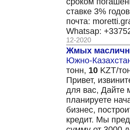
сроком погашени
ставке 3% годов
почта: moretti.g
Whatsap: +337
12-2020
Жмых масличн
Южно-Казахстан
тонн,
10
KZT/тон
Привет, извинит
для вас, Дайте 
планируете нача
бизнес, построи
кредит. Мы пре
сумму от 3000 д