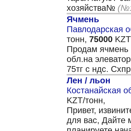
хозяйства№
(№:
Ячмень
Павлодарская об
тонн,
75000
KZT/
Продам ячмень 
обл.на элеватор
75тг с ндс. Схп
Лен / льон
Костанайская об
KZT/тонн,
Привет, извинит
для вас, Дайте 
планируете нача