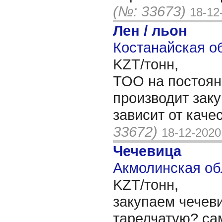
(№: 33673)
18-12
Лен / льон
Костанайская об
KZT/тонн,
ТОО на постоян
производит зак
зависит от каче
33672)
18-12-2020
Чечевица
Акмолинская об
KZT/тонн,
закупаем чечев
тарелчатую? са