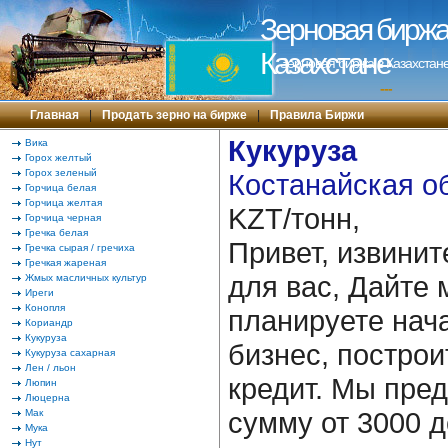
Зерновая биржа 
Казахстане
Зерновая биржа в Казахстане
---
Главная
|
Продать зерно на бирже
|
Правила Биржи
Кукуруза
Вика
Горох желтый
Горох зеленый
Костанайская об
Горчица белая
Горчица желтая
KZT/тонн,
Горчица черная
Гречка белая
Привет, извинит
Гречка сырая / гречиха
Гречкая жареная
для вас, Дайте 
Жмых масличных культур
Иреги
Конопля
планируете нача
Кориандр
Кукуруза
бизнес, построи
Кукуруза сахарная
Лен / льон
кредит. Мы пре
Люпин
Люцерна
сумму от 3000 д
Мак
Мука
Нут