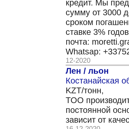
кредит. Мы пре
сумму от 3000 д
сроком погашени
ставке 3% годов
почта: moretti.g
Whatsap: +337
12-2020
Лен / льон
Костанайская об
KZT/тонн,
ТОО производит
постоянной осн
зависит от каче
16-12-2020