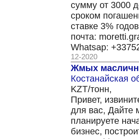
сумму от 3000 д
сроком погашени
ставке 3% годов
почта: moretti.g
Whatsap: +337
12-2020
Жмых масличн
Костанайская об
KZT/тонн,
Привет, извинит
для вас, Дайте 
планируете нача
бизнес, построи