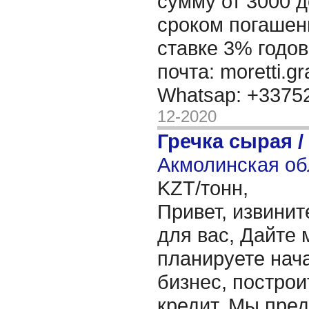
сумму от 3000 д
сроком погашени
ставке 3% годов
почта: moretti.g
Whatsap: +337
12-2020
Гречка сырая /
Акмолинская об
KZT/тонн,
Привет, извинит
для вас, Дайте 
планируете нача
бизнес, построи
кредит. Мы пре