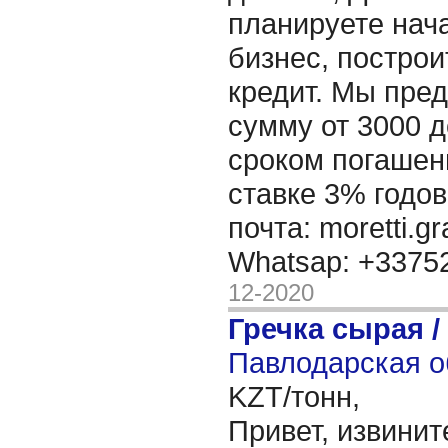
планируете нача
бизнес, построи
кредит. Мы пре
сумму от 3000 д
сроком погашени
ставке 3% годов
почта: moretti.g
Whatsap: +337
12-2020
Гречка сырая /
Павлодарская о
KZT/тонн,
Привет, извинит