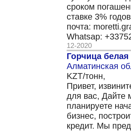
сроком погашени
ставке 3% годов
почта: moretti.g
Whatsap: +337
12-2020
Горчица белая
Алматинская об
KZT/тонн,
Привет, извинит
для вас, Дайте 
планируете нача
бизнес, построи
кредит. Мы пре