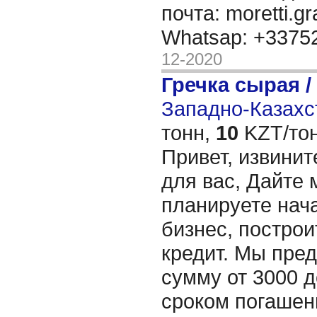
почта: moretti.g
Whatsap: +337
12-2020
Гречка сырая /
Западно-Казахст
тонн,
10
KZT/тон
Привет, извинит
для вас, Дайте 
планируете нача
бизнес, построи
кредит. Мы пре
сумму от 3000 д
сроком погашени