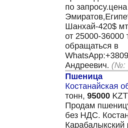
по запросу.цена
Эмиратов,Египет
Шанхай-420$ мт
от 25000-36000
обращаться в
WhatsApp:+380
Андреевич.
(№:
Пшеница
Костанайская об
тонн,
95000
KZT/
Продам пшеницу
без НДС. Коста
Карабалыкский 