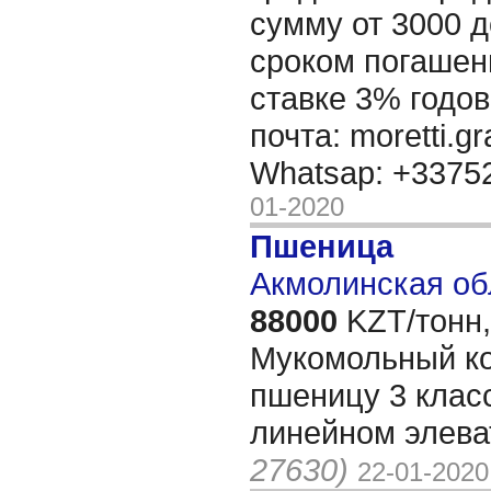
сумму от 3000 д
сроком погашени
ставке 3% годов
почта: moretti.g
Whatsap: +337
01-2020
Пшеница
Акмолинская об
88000
KZT/тонн,
Мукомольный ко
пшеницу 3 клас
линейном элева
27630)
22-01-2020