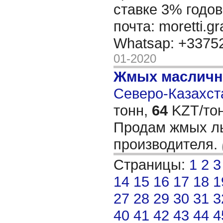
ставке 3% годов
почта: moretti.g
Whatsap: +337
01-2020
Жмых масличн
Северо-Казахста
тонн,
64
KZT/тон
Продам жмых ль
производителя.
Страницы:
1
2
3
14
15
16
17
18
1
27
28
29
30
31
3
40
41
42
43
44
4