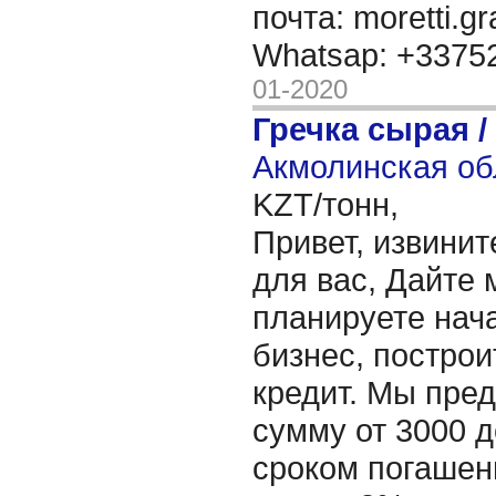
почта: moretti.g
Whatsap: +337
01-2020
Гречка сырая /
Акмолинская об
KZT/тонн,
Привет, извинит
для вас, Дайте 
планируете нача
бизнес, построи
кредит. Мы пре
сумму от 3000 д
сроком погашени