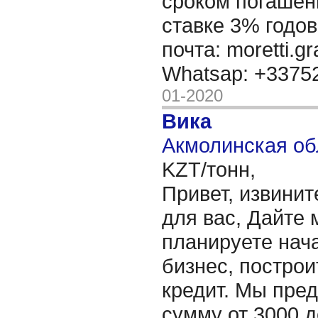
сроком погашени
ставке 3% годов
почта: moretti.g
Whatsap: +337
01-2020
Вика
Акмолинская об
KZT/тонн,
Привет, извинит
для вас, Дайте 
планируете нача
бизнес, построи
кредит. Мы пре
сумму от 3000 д