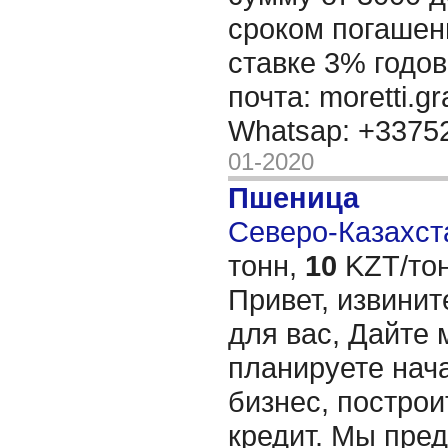
сроком погашени
ставке 3% годов
почта: moretti.g
Whatsap: +337
01-2020
Пшеница
Северо-Казахста
тонн,
10
KZT/тон
Привет, извинит
для вас, Дайте 
планируете нача
бизнес, построи
кредит. Мы пре