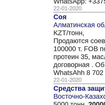
WhatsApp: +33
22-01-2020
Соя
Алматинская об
KZT/тонн,
Продаются соев
100000 т. FOB п
протеин 35, ма
договорная . О
WhatsAhh 8 702
22-01-2020
Средства защи
Восточно-Казахс
5000 тонн,
2000