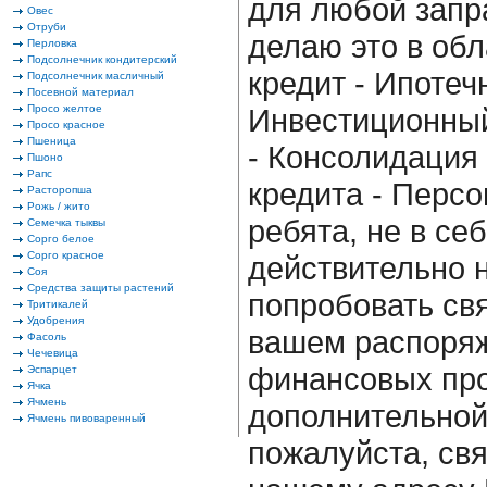
для любой запр
Овес
Отруби
делаю это в об
Перловка
Подсолнечник кондитерский
кредит - Ипотеч
Подсолнечник масличный
Посевной материал
Просо желтое
Инвестиционный
Просо красное
Пшеница
- Консолидация
Пшоно
Рапс
кредита - Персо
Расторопша
Рожь / жито
ребята, не в се
Семечка тыквы
Сорго белое
Сорго красное
действительно 
Соя
Средства защиты растений
попробовать свя
Тритикалей
Удобрения
вашем распоряж
Фасоль
Чечевица
финансовых про
Эспарцет
Ячка
Ячмень
дополнительно
Ячмень пивоваренный
пожалуйста, свя