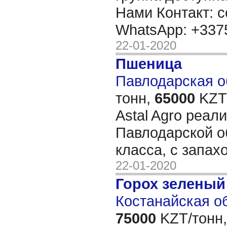
Нами Контакт: c
WhatsApp: +33
22-01-2020
Пшеница
Павлодарская об
тонн,
65000
KZT/
Astal Agro реал
Павлодарской о
класса, с запа
22-01-2020
Горох зеленый
Костанайская об
75000
KZT/тонн,