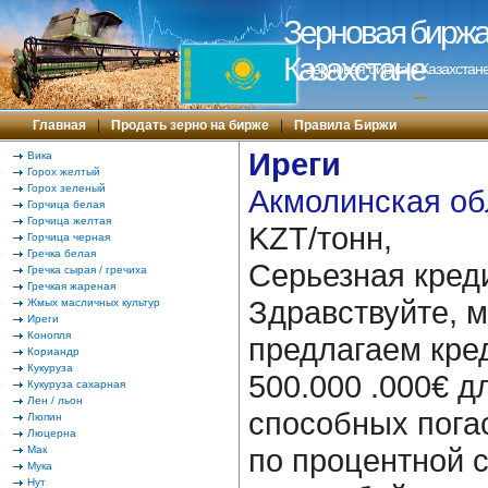
Зерновая биржа 
Казахстане
Зерновая биржа в Казахстане
---
Главная
|
Продать зерно на бирже
|
Правила Биржи
Иреги
Вика
Горох желтый
Горох зеленый
Акмолинская об
Горчица белая
Горчица желтая
KZT/тонн,
Горчица черная
Гречка белая
Серьезная кред
Гречка сырая / гречиха
Гречкая жареная
Здравствуйте, 
Жмых масличных культур
Иреги
Конопля
предлагаем кре
Кориандр
Кукуруза
500.000 .000€ д
Кукуруза сахарная
Лен / льон
способных пога
Люпин
Люцерна
по процентной 
Мак
Мука
Нут