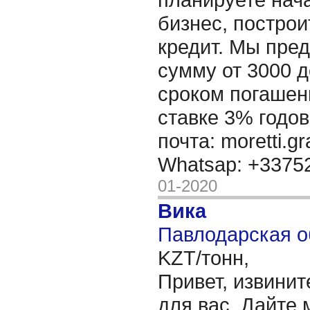
бизнес, построи
кредит. Мы пре
сумму от 3000 д
сроком погашени
ставке 3% годов
почта: moretti.g
Whatsap: +337
01-2020
Вика
Павлодарская о
KZT/тонн,
Привет, извинит
для вас, Дайте 