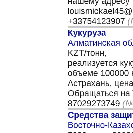
нашему адресу 
louismickael45@
+33754123907
(
Кукуруза
Алматинская об
KZT/тонн,
реализуется кук
объеме 100000 
Астрахань, цена
Обращаться на
87029273749
(№
Средства защи
Восточно-Казахс