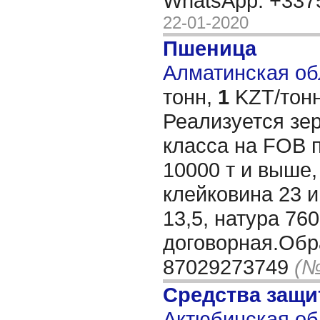
WhatsApp: +33
22-01-2020
Пшеница
Алматинская обл
тонн,
1
KZT/тонн
Реализуется зер
класса на FOB 
10000 т и выше,
клейковина 23 
13,5, натура 76
договорная.Обр
87029273749
(№
Средства защи
Актюбинская об