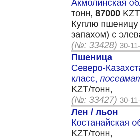
Акмолинская обл
тонн,
87000
KZT/
Куплю пшеницу 5
запахом) с элев
(№: 33428)
30-11
Пшеница
Северо-Казахста
класс,
посевма
KZT/тонн,
(№: 33427)
30-11
Лен / льон
Костанайская об
KZT/тонн,