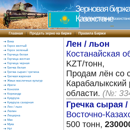
Зерновая биржа 
Казахстане
Зерновая биржа в Казахстане
---
Главная
|
Продать зерно на бирже
|
Правила Биржи
Лен / льон
Вика
Горох желтый
Горох зеленый
Костанайская об
Горчица белая
Горчица желтая
KZT/тонн,
Горчица черная
Гречка белая
Продам лён со с
Гречка сырая / гречиха
Гречкая жареная
Карабалыкский 
Жмых масличных культур
Иреги
Конопля
области.
(№: 33
Кориандр
Кукуруза
Гречка сырая /
Кукуруза сахарная
Лен / льон
Люпин
Восточно-Казахс
Люцерна
Мак
500 тонн,
23000
Мука
Нут