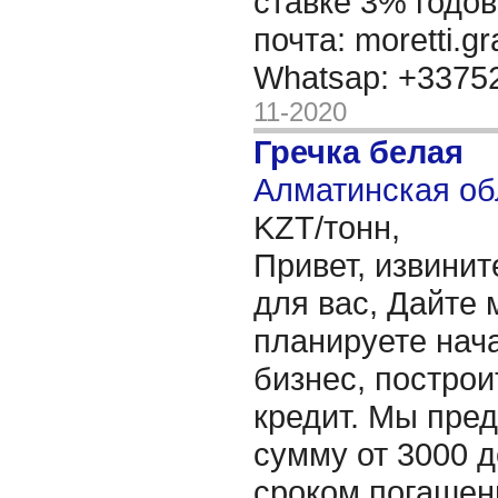
ставке 3% годов
почта: moretti.g
Whatsap: +337
11-2020
Гречка белая
Алматинская об
KZT/тонн,
Привет, извинит
для вас, Дайте 
планируете нача
бизнес, построи
кредит. Мы пре
сумму от 3000 д
сроком погашени