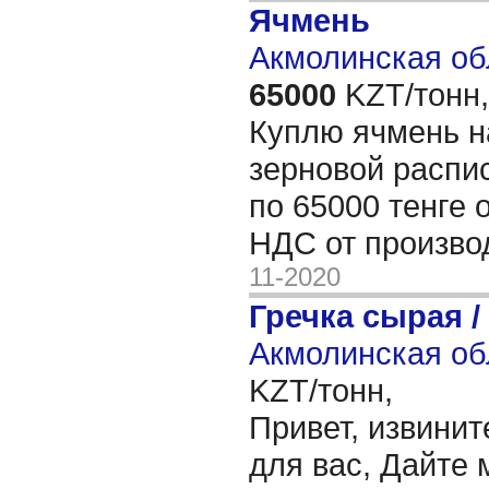
Ячмень
Акмолинская об
65000
KZT/тонн,
Куплю ячмень н
зерновой распис
по 65000 тенге о
НДС от произв
11-2020
Гречка сырая /
Акмолинская об
KZT/тонн,
Привет, извинит
для вас, Дайте 