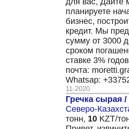
для вас, Дайте 
планируете нача
бизнес, построи
кредит. Мы пре
сумму от 3000 д
сроком погашени
ставке 3% годов
почта: moretti.g
Whatsap: +337
11-2020
Гречка сырая /
Северо-Казахста
тонн,
10
KZT/тон
Привет, извинит