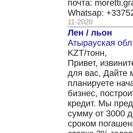
почта: moretti.g
Whatsap: +337
11-2020
Лен / льон
Атырауская обл.
KZT/тонн,
Привет, извинит
для вас, Дайте 
планируете нача
бизнес, построи
кредит. Мы пре
сумму от 3000 д
сроком погашени