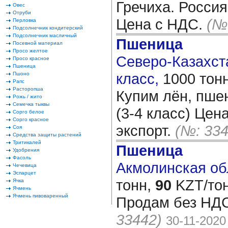
Гречиха. Россия
Овес
Отруби
Цена с НДС.
(№
Перловка
Подсолнечник кондитерский
Подсолнечник масличный
Пшеница
Посевной материал
Просо желтое
Северо-Казахста
Просо красное
Пшеница
класс,
1000 тон
Пшоно
Рапс
Расторопша
Купим лён, пше
Рожь / жито
Семечка тыквы
(3-4 класс) Цен
Сорго белое
Сорго красное
экспорт.
(№: 334
Соя
Средства защиты растений
Тритикалей
Пшеница
Удобрения
Фасоль
Акмолинская обл
Чечевица
Эспарцет
тонн,
90
KZT/тон
Ячка
Ячмень
Ячмень пивоваренный
Продам без НДС
33442)
30-11-2020