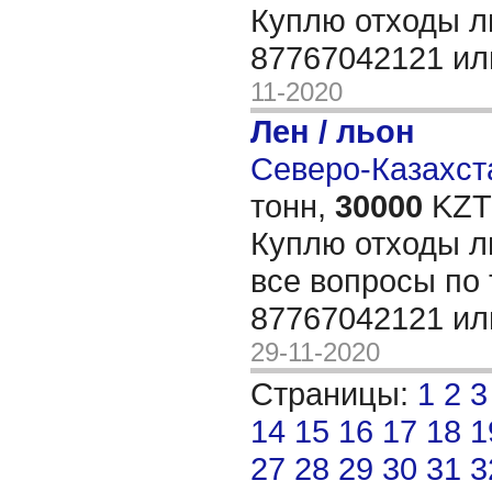
Куплю отходы л
87767042121 ил
11-2020
Лен / льон
Северо-Казахста
тонн,
30000
KZT/
Куплю отходы л
все вопросы по
87767042121 ил
29-11-2020
Страницы:
1
2
3
14
15
16
17
18
1
27
28
29
30
31
3