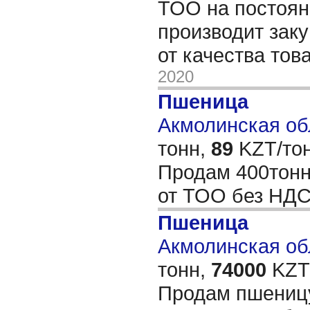
ТОО на постоян
производит зак
от качества тов
2020
Пшеница
Акмолинская обл
тонн,
89
KZT/тон
Продам 400тонн
от ТОО без НД
Пшеница
Акмолинская обл
тонн,
74000
KZT/
Продам пшеницу