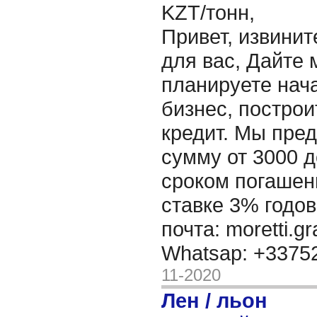
KZT/тонн,
Привет, извинит
для вас, Дайте 
планируете нача
бизнес, построи
кредит. Мы пре
сумму от 3000 д
сроком погашени
ставке 3% годов
почта: moretti.g
Whatsap: +337
11-2020
Лен / льон