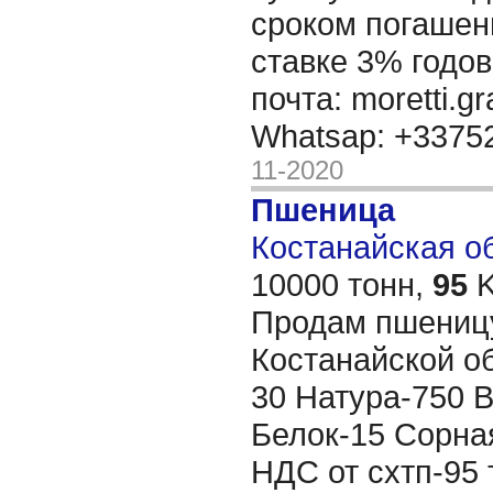
сроком погашени
ставке 3% годов
почта: moretti.g
Whatsap: +337
11-2020
Пшеница
Костанайская обл
10000 тонн,
95
K
Продам пшеницу
Костанайской о
30 Натура-750 
Белок-15 Сорна
НДС от схтп-95 