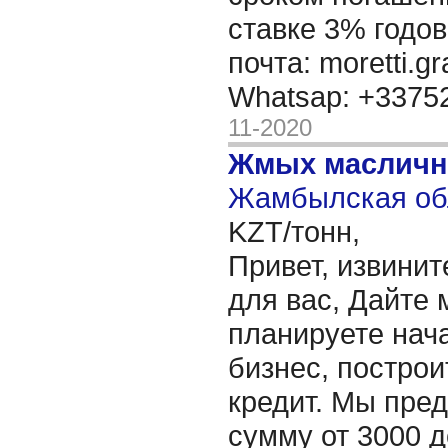
ставке 3% годов
почта: moretti.g
Whatsap: +337
11-2020
Жмых масличн
Жамбылская обл
KZT/тонн,
Привет, извинит
для вас, Дайте 
планируете нача
бизнес, построи
кредит. Мы пре
сумму от 3000 д