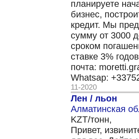
планируете нача
бизнес, построи
кредит. Мы пре
сумму от 3000 д
сроком погашени
ставке 3% годов
почта: moretti.g
Whatsap: +337
11-2020
Лен / льон
Алматинская об
KZT/тонн,
Привет, извинит