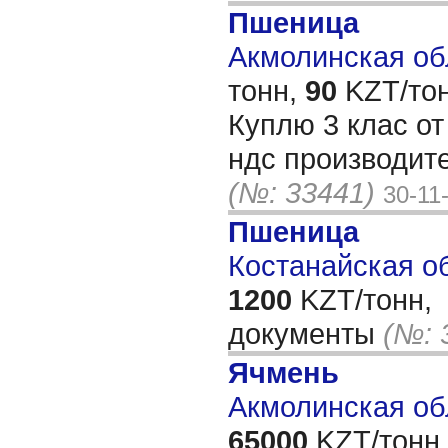
Пшеница
Акмолинская обл
тонн,
90
KZT/тон
Куплю 3 клас от 
ндс производите
(№: 33441)
30-11
Пшеница
Костанайская об
1200
KZT/тонн,
документы
(№: 
Ячмень
Акмолинская об
65000
KZT/тонн,