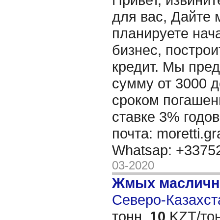
для вас, Дайте 
планируете нача
бизнес, построи
кредит. Мы пре
сумму от 3000 д
сроком погашени
ставке 3% годов
почта: moretti.g
Whatsap: +337
03-2020
Жмых масличн
Северо-Казахста
тонн,
10
KZT/тон