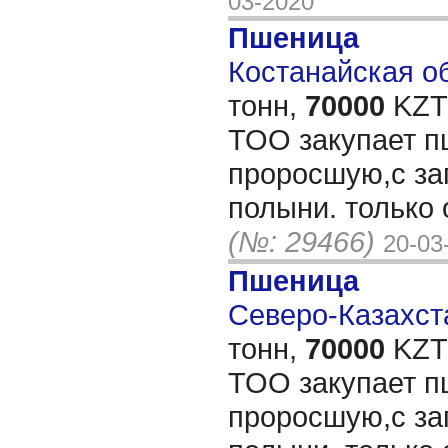
03-2020
Пшеница
Костанайская об
тонн,
70000
KZT/
ТОО закупает п
проросшую,с за
полыни. только 
(№: 29466)
20-03
Пшеница
Северо-Казахста
тонн,
70000
KZT/
ТОО закупает п
проросшую,с за