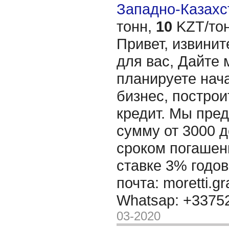
Западно-Казахст
тонн,
10
KZT/тон
Привет, извинит
для вас, Дайте 
планируете нача
бизнес, построи
кредит. Мы пре
сумму от 3000 д
сроком погашени
ставке 3% годов
почта: moretti.g
Whatsap: +337
03-2020