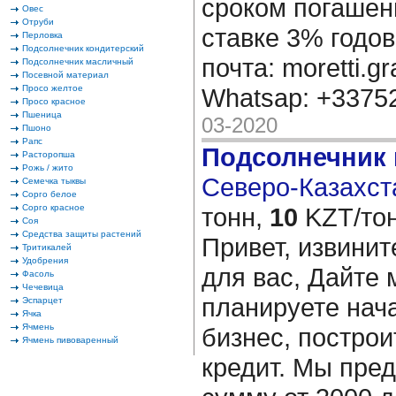
сроком погашени
Овес
Отруби
ставке 3% годов
Перловка
Подсолнечник кондитерский
почта: moretti.g
Подсолнечник масличный
Посевной материал
Просо желтое
Whatsap: +337
Просо красное
Пшеница
03-2020
Пшоно
Рапс
Подсолнечник
Расторопша
Рожь / жито
Северо-Казахста
Семечка тыквы
Сорго белое
Сорго красное
тонн,
10
KZT/тон
Соя
Средства защиты растений
Привет, извинит
Тритикалей
Удобрения
для вас, Дайте 
Фасоль
Чечевица
планируете нача
Эспарцет
Ячка
Ячмень
бизнес, построи
Ячмень пивоваренный
кредит. Мы пре