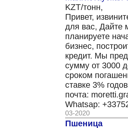
KZT/тонн,
Привет, извинит
для вас, Дайте 
планируете нача
бизнес, построи
кредит. Мы пре
сумму от 3000 д
сроком погашени
ставке 3% годов
почта: moretti.g
Whatsap: +337
03-2020
Пшеница