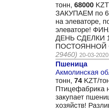
тонн,
68000
KZT/
ЗАКУПАЕМ по 68
на элеваторе, п
элеваторе! Ф
ДЕНЬ СДЕЛКИ 
ПОСТОЯННОЙ О
29460)
20-03-2020
Пшеница
Акмолинская обл
тонн,
74
KZT/тон
Птицефабрика н
закупает пшениц
хозяйств! Разл