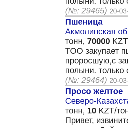
полыни. только 
(№: 29465)
20-03
Пшеница
Акмолинская обл
тонн,
70000
KZT/
ТОО закупает п
проросшую,с за
полыни. только 
(№: 29464)
20-03
Просо желтое
Северо-Казахста
тонн,
10
KZT/тон
Привет, извинит