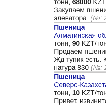
тонн,
68000
KZT/
Закупаем пшени
элеватора.
(№: 
Пшеница
Алматинская обл
тонн,
90
KZT/тон
Продаем пшениц
Жд тупик есть. 
натура 830
(№: 
Пшеница
Северо-Казахста
тонн,
10
KZT/тон
Привет, извинит