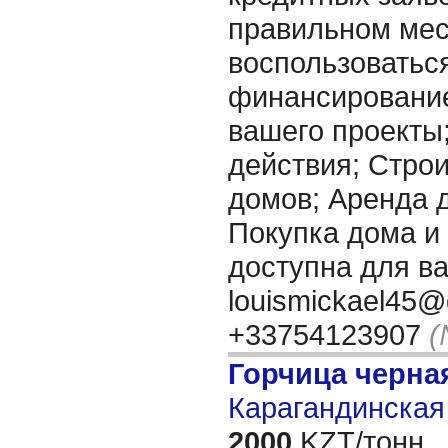
правильном мес
воспользоватьс
финансировани
вашего проекты
действия; Стро
домов; Аренда 
Покупка дома и т
доступна для ва
louismickael45@
+33754123907
(
Горчица черна
Карагандинская 
2000
KZT/тонн,