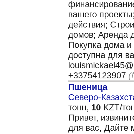
финансировани
вашего проекты
действия; Стро
домов; Аренда 
Покупка дома и т
доступна для ва
louismickael45@
+33754123907
(
Пшеница
Северо-Казахста
тонн,
10
KZT/тон
Привет, извинит
для вас, Дайте 