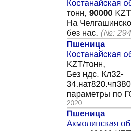
Костанайская об
тонн,
90000
KZT/
На Челгашинско
без нас.
(№: 294
Пшеница
Костанайская об
KZT/тонн,
Без ндс. Кл32-
34.нат820.чп380
параметры по Г
2020
Пшеница
Акмолинская обл