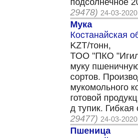
подсолнечное 2
29478)
24-03-2020
Мука
Костанайская об
KZT/тонн,
ТОО "ПКО "Игил
муку пшеничную
сортов. Произв
мукомольного к
готовой продукц
д тупик. Гибкая
29477)
24-03-2020
Пшеница