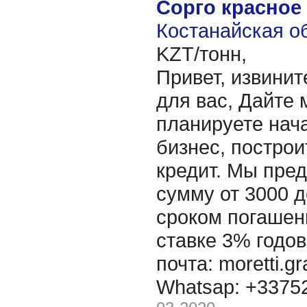
Сорго красное
Костанайская об
KZT/тонн,
Привет, извинит
для вас, Дайте 
планируете нача
бизнес, построи
кредит. Мы пре
сумму от 3000 д
сроком погашени
ставке 3% годов
почта: moretti.g
Whatsap: +337