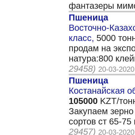
фантазеры мим
Пшеница
Восточно-Казахс
класс,
5000 тон
продам на эксп
натура:800 кле
29458)
20-03-2020
Пшеница
Костанайская об
105000
KZT/тон
Закупаем зерно
сортов ст 65-75
29457)
20-03-2020