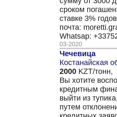
сумму от 3000 д
сроком погашени
ставке 3% годов
почта: moretti.g
Whatsap: +337
03-2020
Чечевица
Костанайская об
2000
KZT/тонн,
Вы хотите восп
кредитным фин
выйти из тупика
путем отклонен
кредитных заяво