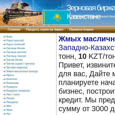
Зерновая биржа 
Казахстане
Зерновая биржа в Казахстане
---
Главная
|
Продать зерно на бирже
|
Правила Биржи
Жмых масличн
Вика
Горох желтый
Горох зеленый
Западно-Казахст
Горчица белая
Горчица желтая
тонн,
10
KZT/тон
Горчица черная
Гречка белая
Привет, извинит
Гречка сырая / гречиха
Гречкая жареная
для вас, Дайте 
Жмых масличных культур
Иреги
Конопля
планируете нача
Кориандр
Кукуруза
бизнес, построи
Кукуруза сахарная
Лен / льон
кредит. Мы пре
Люпин
Люцерна
сумму от 3000 д
Мак
Мука
Нут