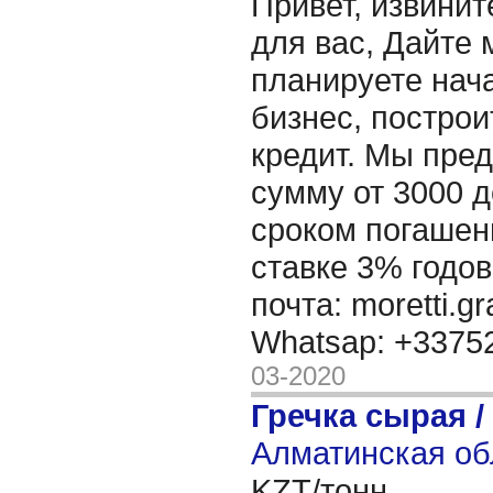
Привет, извинит
для вас, Дайте 
планируете нача
бизнес, построи
кредит. Мы пре
сумму от 3000 д
сроком погашени
ставке 3% годов
почта: moretti.g
Whatsap: +337
03-2020
Гречка сырая /
Алматинская об
KZT/тонн,