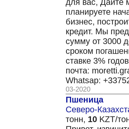
для вас, Дайте 
планируете нача
бизнес, построи
кредит. Мы пре
сумму от 3000 д
сроком погашени
ставке 3% годов
почта: moretti.g
Whatsap: +337
03-2020
Пшеница
Северо-Казахста
тонн,
10
KZT/тон
Привет, извинит