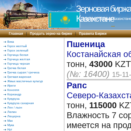
Зерновая биржа 
Казахстане
Зерновая биржа в Казахстане
---
Главная
|
Продать зерно на бирже
|
Правила Биржи
Пшеница
Вика
Горох желтый
Горох зеленый
Костанайская об
Горчица белая
Горчица желтая
тонн,
43000
KZT/
Горчица черная
Гречка белая
(№: 16400)
15-11
Гречка сырая / гречиха
Гречкая жареная
Жмых масличных культур
Рапс
Иреги
Конопля
Северо-Казахста
Кориандр
Кукуруза
тонн,
115000
KZT
Кукуруза сахарная
Лен / льон
Люпин
Влажность 7 сор
Люцерна
Мак
имеется на про
Мука
Нут