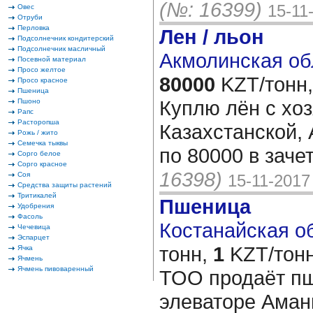
(№: 16399)
15-11
Овес
Отруби
Перловка
Лен / льон
Подсолнечник кондитерский
Подсолнечник масличный
Акмолинская об
Посевной материал
Просо желтое
80000
KZT/тонн,
Просо красное
Пшеница
Куплю лён с хо
Пшоно
Рапс
Расторопша
Казахстанской,
Рожь / жито
Семечка тыквы
по 80000 в заче
Сорго белое
Сорго красное
16398)
Соя
15-11-2017
Средства защиты растений
Тритикалей
Пшеница
Удобрения
Фасоль
Костанайская об
Чечевица
Эспарцет
тонн,
1
KZT/тонн
Ячка
Ячмень
Ячмень пивоваренный
ТОО продаёт пш
элеваторе Аман