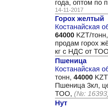
года, оптом по 
14-11-2017
Горох желтый
Костанайская об
64000
KZT/тонн,
продам горох жё
кг с НДС от ТО
Пшеница
Костанайская об
тонн,
44000
KZT/
Пшеница 3кл, ц
ТОО,
(№: 16393
Нут