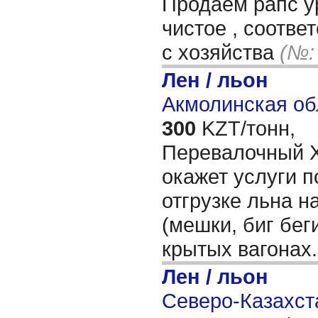
Продаём рапс у
чистое , соотве
с хозяйства
(№:
Лен / льон
Акмолинская об
300
KZT/тонн,
Перевалочный Х
окажет услуги п
отгрузке льна н
(мешки, биг бег
крытых вагонах
Лен / льон
Северо-Казахста