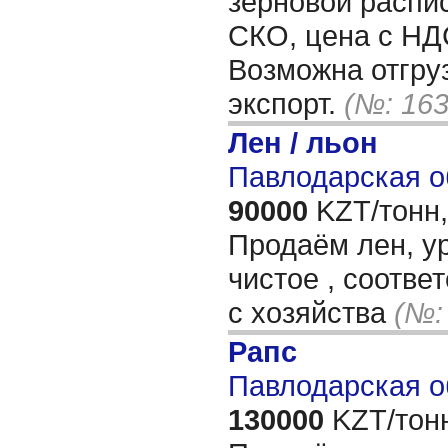
зерновой распис
СКО, цена с НД
Возможна отгруз
экспорт.
(№: 163
Лен / льон
Павлодарская о
90000
KZT/тонн,
Продаём лен, у
чистое , соотве
с хозяйства
(№:
Рапс
Павлодарская о
130000
KZT/тон