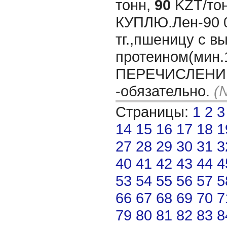
тонн,
90
KZT/тон
КУПЛЮ.Лен-90 00
тг.,пшеницу с в
протеином(мин.
ПЕРЕЧИСЛЕНИЮ
-обязательно.
(
Страницы:
1
2
3
14
15
16
17
18
1
27
28
29
30
31
3
40
41
42
43
44
4
53
54
55
56
57
5
66
67
68
69
70
7
79
80
81
82
83
8