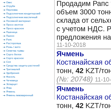
Продадим Рапс 
Овес
Отруби
объем 3000 тонн
Перловка
Подсолнечник кондитерский
Подсолнечник масличный
склада от сель
Посевной материал
Просо желтое
с учетом НДС. 
Просо красное
Пшеница
предложения на
Пшоно
Рапс
11-10-2018
Расторопша
Рожь / жито
Семечка тыквы
Ячмень
Сорго белое
Сорго красное
Костанайская об
Соя
Средства защиты растений
тонн,
42
KZT/тон
Тритикалей
Удобрения
(№: 20748)
Фасоль
11-10
Чечевица
Эспарцет
Ячмень
Ячка
Ячмень
Костанайская об
Ячмень пивоваренный
тонн,
42
KZT/тон