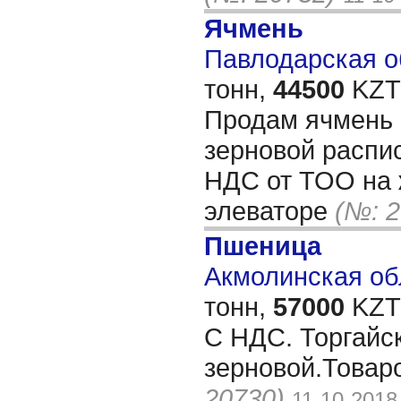
Ячмень
Павлодарская об
тонн,
44500
KZT/
Продам ячмень 
зерновой распис
НДС от ТОО на 
элеваторе
(№: 2
Пшеница
Акмолинская обл
тонн,
57000
KZT/
С НДС. Торгайск
зерновой.Товар
20730)
11-10-2018