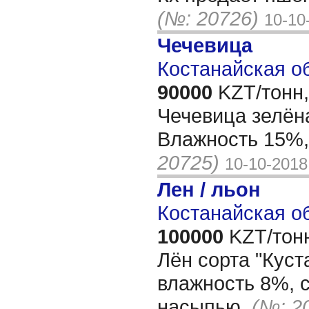
(№: 20726)
10-10
Чечевица
Костанайская об
90000
KZT/тонн,
Чечевица зелён
Влажность 15%,
20725)
10-10-2018
Лен / льон
Костанайская об
100000
KZT/тон
Лён сорта "Куст
влажность 8%, 
насыпью.
(№: 2