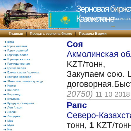
Зерновая биржа 
Казахстане
Зерновая биржа в Казахстане
---
Главная
|
Продать зерно на бирже
|
Правила Биржи
Соя
Вика
Горох желтый
Горох зеленый
Акмолинская об
Горчица белая
Горчица желтая
KZT/тонн,
Горчица черная
Гречка белая
Закупаем сою. 
Гречка сырая / гречиха
Гречкая жареная
договорная.Быс
Жмых масличных культур
Иреги
Конопля
20750)
11-10-2018
Кориандр
Кукуруза
Рапс
Кукуруза сахарная
Лен / льон
Люпин
Северо-Казахста
Люцерна
Мак
тонн,
1
KZT/тонн
Мука
Нут