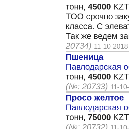
тонн,
45000
KZT/
ТОО срочно зак
класса. С элева
Так же ведем з
20734)
11-10-2018
Пшеница
Павлодарская об
тонн,
45000
KZT/
(№: 20733)
11-10
Просо желтое
Павлодарская об
тонн,
75000
KZT/
(№: 20732)
11-10