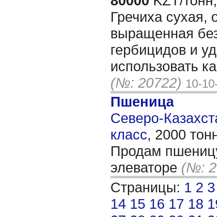
80000
KZT/тонн,
Гречиха сухая, 
выращенная без
гербицидов и у
использовать ка
(№: 20722)
10-10
Пшеница
Северо-Казахста
класс,
2000 тон
Продам пшеницу
элеваторе
(№: 2
Страницы:
1
2
3
14
15
16
17
18
1