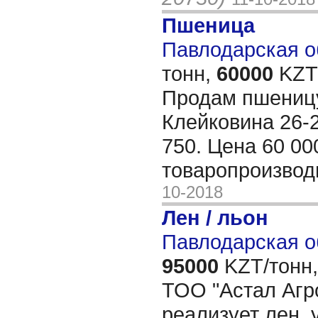
Пшеница
Павлодарская об
тонн,
60000
KZT/
Продам пшеницу
Клейковина 26-2
750. Цена 60 00
товаропроизвод
10-2018
Лен / льон
Павлодарская о
95000
KZT/тонн,
ТОО "Астал Агро
реализует лен, 