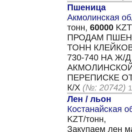
Пшеница
Акмолинская обл
тонн,
60000
KZT/
ПРОДАМ ПШЕНИ
ТОНН КЛЕЙКОВ
730-740 НА Ж/
АКМОЛИНСКОЙ
ПЕРЕПИСКЕ О
К/Х
(№: 20742)
1
Лен / льон
Костанайская об
KZT/тонн,
Закупаем лен м