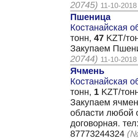
20745)
11-10-2018
Пшеница
Костанайская об
тонн,
47
KZT/тон
Закупаем Пшени
20744)
11-10-2018
Ячмень
Костанайская об
тонн,
1
KZT/тонн
Закупаем ячмен
области любой 
договорная. тел
87773244324
(№