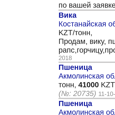
по вашей заявк
Вика
Костанайская об
KZT/тонн,
Продам, вику, п
рапс,горчицу,п
2018
Пшеница
Акмолинская обл
тонн,
41000
KZT/
(№: 20735)
11-10
Пшеница
Акмолинская обл