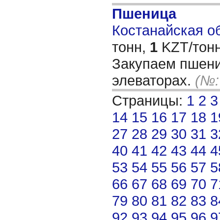
Пшеница
Костанайская об
тонн,
1
KZT/тонн
Закупаем пшени
элеваторах.
(№:
Страницы:
1
2
3
14
15
16
17
18
1
27
28
29
30
31
3
40
41
42
43
44
4
53
54
55
56
57
5
66
67
68
69
70
7
79
80
81
82
83
8
92
93
94
95
96
9