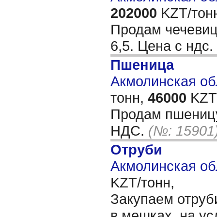
202000
KZT/тон
Продам чечевиц
6,5. Цена с ндс.
Пшеница
Акмолинская обл
тонн,
46000
KZT/
Продам пшеницу
НДС.
(№: 15901
Отруби
Акмолинская об
KZT/тонн,
Закупаем отруб
в мешках, на ус