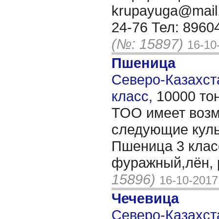
krupayuga@mail.
24-76 Тел: 89604
(№: 15897)
16-10
Пшеница
Северо-Казахста
класс,
10000 то
ТОО имеет возм
следующие куль
Пшеница 3 клас
фуражный,лён, р
15896)
16-10-2017
Чечевица
Северо-Казахста