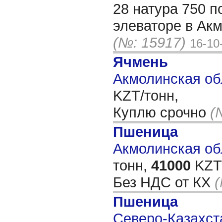
28 натура 750 п
элеваторе в Ак
(№: 15917)
16-10
Ячмень
Акмолинская об
KZT/тонн,
Куплю срочно
(
Пшеница
Акмолинская обл
тонн,
41000
KZT/
Без НДС от КХ
(
Пшеница
Северо-Казахста