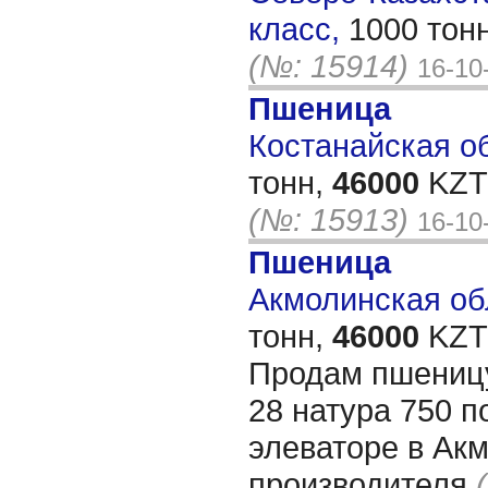
класс,
1000 тон
(№: 15914)
16-10
Пшеница
Костанайская об
тонн,
46000
KZT/
(№: 15913)
16-10
Пшеница
Акмолинская обл
тонн,
46000
KZT/
Продам пшеницу
28 натура 750 п
элеваторе в Акм
производителя