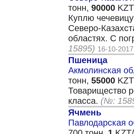
тонн,
90000
KZT/
Куплю чечевицу
Северо-Казахст
областях. С пог
15895)
16-10-2017
Пшеница
Акмолинская обл
тонн,
55000
KZT/
Товарищество р
класса.
(№: 158
Ячмень
Павлодарская о
700 тонн,
1
KZT/