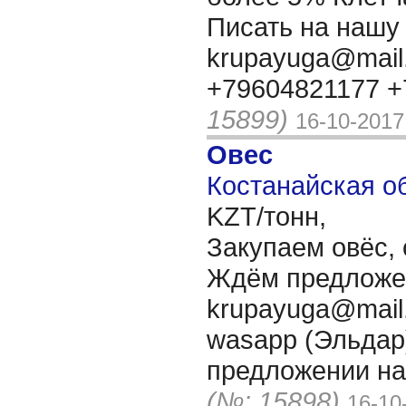
Писать на нашу 
krupayuga@mail.
+79604821177 +
15899)
16-10-2017
Овес
Костанайская об
KZT/тонн,
Закупаем овёс, 
Ждём предложен
krupayuga@mail
wasapp (Эльдар
предложении на
(№: 15898)
16-10