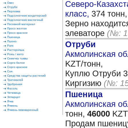
Северо-Казахста
Овес
Отруби
класс,
374 тонн
Перловка
Подсолнечник кондитерский
Подсолнечник масличный
Зерно находитс
Посевной материал
Просо желтое
элеваторе
(№: 1
Просо красное
Пшеница
Отруби
Пшоно
Рапс
Расторопша
Акмолинская об
Рожь / жито
Семечка тыквы
KZT/тонн,
Сорго белое
Сорго красное
Куплю Отруби 3
Соя
Средства защиты растений
Тритикалей
Киргизию
(№: 1
Удобрения
Фасоль
Пшеница
Чечевица
Эспарцет
Акмолинская обл
Ячка
Ячмень
Ячмень пивоваренный
тонн,
46000
KZT/
Продам пшеницу