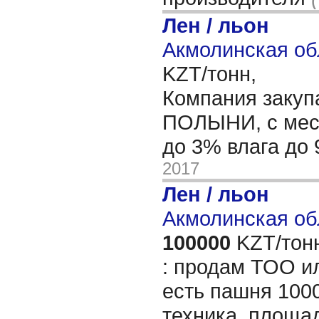
Лен / льон
Акмолинская об
KZT/тонн,
Компания заку
ПОЛЫНИ, с мест
до 3% влага до
2017
Лен / льон
Акмолинская об
100000
KZT/тон
: продам ТОО и
есть пашня 1000
техника, площа