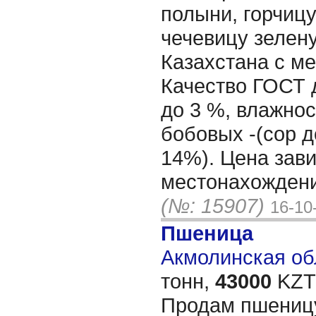
полыни, горчиц
чечевицу зелен
Казахстана с ме
Качество ГОСТ 
до 3 %, влажнос
бобовых -(сор д
14%). Цена зави
местонахождени
(№: 15907)
16-10
Пшеница
Акмолинская обл
тонн,
43000
KZT/
Продам пшеницу