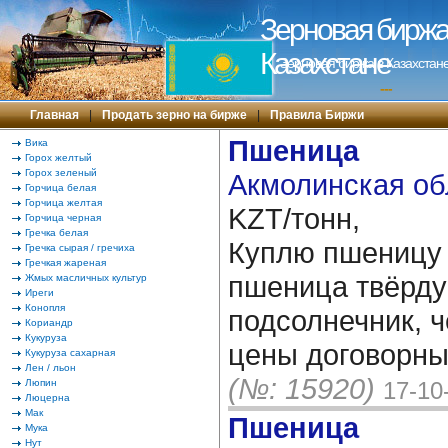
Зерновая биржа 
Казахстане
Зерновая биржа в Казахстане
---
Главная
|
Продать зерно на бирже
|
Правила Биржи
Пшеница
Вика
Горох желтый
Горох зеленый
Акмолинская об
Горчица белая
Горчица желтая
KZT/тонн,
Горчица черная
Гречка белая
Куплю пшеницу м
Гречка сырая / гречиха
Гречкая жареная
пшеница твёрдую
Жмых масличных культур
Иреги
Конопля
подсолнечник, ч
Кориандр
Кукуруза
цены договорны
Кукуруза сахарная
Лен / льон
(№: 15920)
Люпин
17-10
Люцерна
Мак
Пшеница
Мука
Нут