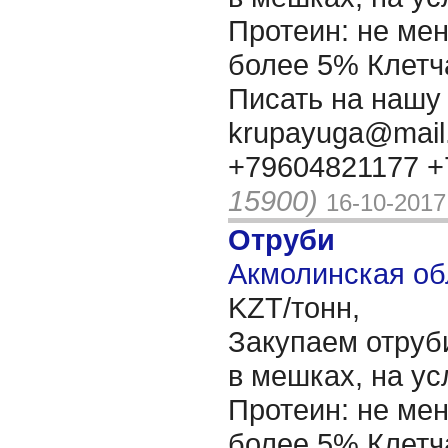
Протеин: не мен
более 5% Клетч
Писать на нашу 
krupayuga@mail.
+79604821177 +
15900)
16-10-2017
Отруби
Акмолинская об
KZT/тонн,
Закупаем отруб
в мешках, на ус
Протеин: не мен
более 5% Клетч