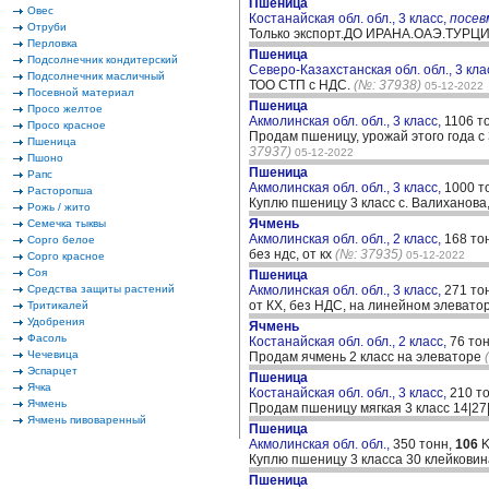
Пшеница
Овес
Костанайская обл. обл., 3 класс,
посе
Отруби
Только экспорт.ДО ИРАНА.ОАЭ.ТУРЦ
Перловка
Пшеница
Подсолнечник кондитерский
Северо-Казахстанская обл. обл., 3 кла
Подсолнечник масличный
ТОО СТП с НДС.
(№: 37938)
05-12-2022
Посевной материал
Пшеница
Просо желтое
Акмолинская обл. обл., 3 класс,
1106 т
Просо красное
Продам пшеницу, урожай этого года с
Пшеница
37937)
05-12-2022
Пшоно
Пшеница
Рапс
Акмолинская обл. обл., 3 класс,
1000 т
Расторопша
Куплю пшеницу 3 класс с. Валиханова
Рожь / жито
Ячмень
Семечка тыквы
Акмолинская обл. обл., 2 класс,
168 то
Сорго белое
без ндс, от кх
(№: 37935)
05-12-2022
Сорго красное
Соя
Пшеница
Средства защиты растений
Акмолинская обл. обл., 3 класс,
271 то
от КХ, без НДС, на линейном элеват
Тритикалей
Удобрения
Ячмень
Фасоль
Костанайская обл. обл., 2 класс,
76 то
Чечевица
Продам ячмень 2 класс на элеваторе
Эспарцет
Пшеница
Ячка
Костанайская обл. обл., 3 класс,
210 т
Ячмень
Продам пшеницу мягкая 3 класс 14|27
Ячмень пивоваренный
Пшеница
Акмолинская обл. обл.,
350 тонн,
106
K
Куплю пшеницу 3 класса 30 клейковин
Пшеница