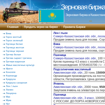
Зерновая биржа 
Зерновая биржа в Казахстане
---
Главная
|
Продать зерно на бирже
|
Правила Биржи
Лен / льон
Вика
Северо-Казахстанская обл. обл.,
посе
Горох желтый
Продам семена льна для посева . Сор
Горох зеленый
Вика
Горчица белая
Северо-Казахстанская обл. обл.,
посе
Горчица желтая
Продам семена льна для посева, сорт
Горчица черная
Гречка белая
Пшеница
Гречка сырая / гречиха
Северо-Казахстанская обл. обл.,
100 
Куплю пшеницу 4,5 класс с хозяйств 
Гречкая жареная
местонахождения. 87054633700
(№: 
Жмых масличных культур
Иреги
Подсолнечник масличный
Конопля
Акмолинская обл. обл.,
20 тонн,
15000
Кориандр
Организация производитель на постоя
области, Петропавловск. Цена догов
Кукуруза
Кукуруза сахарная
Ячмень
Лен / льон
Акмолинская обл. обл.,
2000 тонн,
950
Люпин
Закупаем ячмень на элеваторе по пе
Люцерна
Пшеница
Мак
Акмолинская обл. обл., 3 класс,
100000
Мука
С РОССИИ. ДО ПОРТА НОВОРОССИЙС
Нут