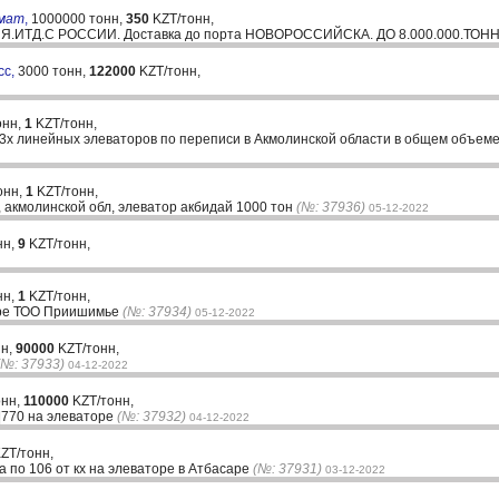
вмат
,
1000000 тонн,
350
KZT/тонн,
ИЯ.ИТД.С РОССИИ. Доставка до порта НОВОРОССИЙСКА. ДО 8.000.000.ТОН
сс,
3000 тонн,
122000
KZT/тонн,
онн,
1
KZT/тонн,
 3х линейных элеваторов по переписи в Акмолинской области в общем объеме
онн,
1
KZT/тонн,
, акмолинской обл, элеватор акбидай 1000 тон
(№: 37936)
05-12-2022
нн,
9
KZT/тонн,
нн,
1
KZT/тонн,
оре ТОО Приишимье
(№: 37934)
05-12-2022
нн,
90000
KZT/тонн,
(№: 37933)
04-12-2022
онн,
110000
KZT/тонн,
|770 на элеваторе
(№: 37932)
04-12-2022
ZT/тонн,
а по 106 от кх на элеваторе в Атбасаре
(№: 37931)
03-12-2022