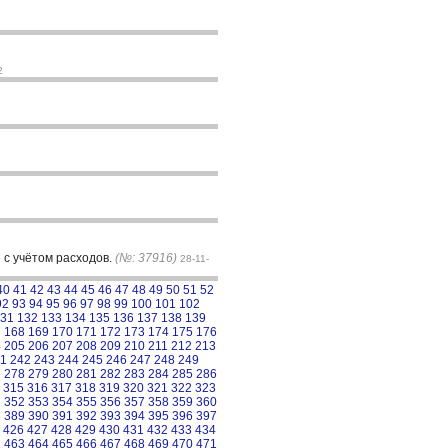
2
 с учётом расходов.
(№: 37916)
28-11-
40
41
42
43
44
45
46
47
48
49
50
51
52
92
93
94
95
96
97
98
99
100
101
102
31
132
133
134
135
136
137
138
139
7
168
169
170
171
172
173
174
175
176
4
205
206
207
208
209
210
211
212
213
1
242
243
244
245
246
247
248
249
7
278
279
280
281
282
283
284
285
286
315
316
317
318
319
320
321
322
323
1
352
353
354
355
356
357
358
359
360
8
389
390
391
392
393
394
395
396
397
426
427
428
429
430
431
432
433
434
2
463
464
465
466
467
468
469
470
471