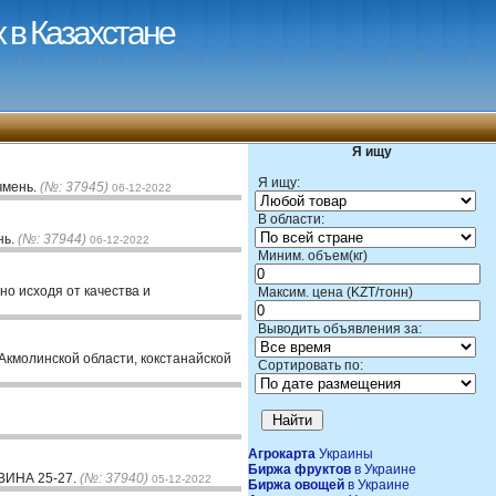
 в Казахстане
Я ищу
Я ищу:
чмень.
(№: 37945)
06-12-2022
В области:
нь.
(№: 37944)
06-12-2022
Миним. объем(кг)
но исходя от качества и
Максим. цена (KZT/тонн)
Выводить объявления за:
Акмолинской области, кокстанайской
Сортировать по:
Агрокарта
Украины
Биржа фруктов
в Украине
ИНА 25-27.
(№: 37940)
05-12-2022
Биржа овощей
в Украине