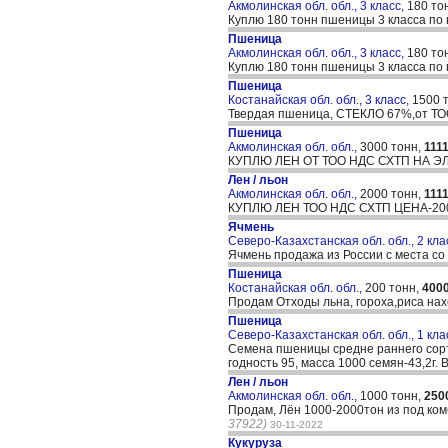
Акмолинская обл. обл., 3 класс,
180 то
Куплю 180 тонн пшеницы 3 класса по 
Пшеница
Акмолинская обл. обл., 3 класс,
180 то
Куплю 180 тонн пшеницы 3 класса по 
Пшеница
Костанайская обл. обл., 3 класс,
1500 
Твердая пшеница, СТЕКЛО 67%,от ТОО
Пшеница
Акмолинская обл. обл.,
3000 тонн,
111
КУПЛЮ ЛЕН ОТ ТОО НДС СХТП НА 
Лен / льон
Акмолинская обл. обл.,
2000 тонн,
111
КУПЛЮ ЛЕН ТОО НДС СХТП ЦЕНА-2
Ячмень
Северо-Казахстанская обл. обл., 2 кла
Ячмень продажа из России с места с
Пшеница
Костанайская обл. обл.,
200 тонн,
400
Продам Отходы льна, гороха,риса нах
Пшеница
Северо-Казахстанская обл. обл., 1 кла
Семена пшеницы средне раннего сорт
годность 95, масса 1000 семян-43,2г. 
Лен / льон
Акмолинская обл. обл.,
1000 тонн,
250
Продам, Лён 1000-2000тон из под ком
37922)
30-11-2022
Кукуруза