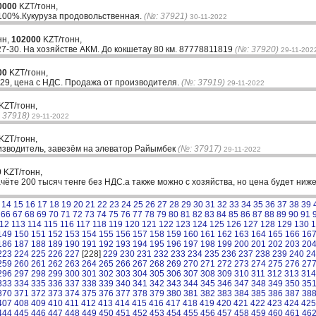
0000
KZT/тонн,
0%.Кукуруза продовольственная.
(№: 37921)
30-11-2022
нн,
102000
KZT/тонн,
7-30. На хозяйстве АКМ. До кокшетау 80 км. 87778811819
(№: 37920)
29-11-202
00
KZT/тонн,
29, цена с НДС. Продажа от производителя.
(№: 37919)
29-11-2022
KZT/тонн,
 37918)
29-11-2022
KZT/тонн,
изводитель, завезём на элеватор Райымбек
(№: 37917)
29-11-2022
0
KZT/тонн,
чёте 200 тысяч тенге без НДС.а также можно с хозяйства, но цена будет ниже
14
15
16
17
18
19
20
21
22
23
24
25
26
27
28
29
30
31
32
33
34
35
36
37
38
39
66
67
68
69
70
71
72
73
74
75
76
77
78
79
80
81
82
83
84
85
86
87
88
89
90
91
12
113
114
115
116
117
118
119
120
121
122
123
124
125
126
127
128
129
130
1
149
150
151
152
153
154
155
156
157
158
159
160
161
162
163
164
165
166
16
186
187
188
189
190
191
192
193
194
195
196
197
198
199
200
201
202
203
20
223
224
225
226
227
[228]
229
230
231
232
233
234
235
236
237
238
239
240
24
259
260
261
262
263
264
265
266
267
268
269
270
271
272
273
274
275
276
27
296
297
298
299
300
301
302
303
304
305
306
307
308
309
310
311
312
313
314
333
334
335
336
337
338
339
340
341
342
343
344
345
346
347
348
349
350
35
370
371
372
373
374
375
376
377
378
379
380
381
382
383
384
385
386
387
38
407
408
409
410
411
412
413
414
415
416
417
418
419
420
421
422
423
424
425
444
445
446
447
448
449
450
451
452
453
454
455
456
457
458
459
460
461
46