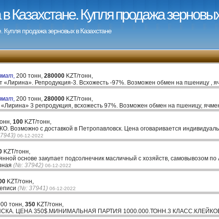
в Казахстане. Купля продажа зерновых
. Купля продажа зерновых в Казахстане
вмат
,
200 тонн,
280000
KZT/тонн,
т «Лирина». Репродукция-3. Всхожесть -97%. Возможен обмен на пшеницу , я
вмат
,
200 тонн,
280000
KZT/тонн,
 «Лирина» 3 репродукция, всхожесть 97%. Возможен обмен на пшеницу, ячме
тонн,
100
KZT/тонн,
СКО. Возможно с доставкой в Петропавловск. Цена оговаривается индивидуаль
37943)
06-12-2022
0
KZT/тонн,
нной основе закупает подсолнечник масличный с хозяйств, самовывозом по 
орная
(№: 37942)
06-12-2022
00
KZT/тонн,
реписи
(№: 37941)
06-12-2022
00 тонн,
350
KZT/тонн,
КА. ЦЕНА 350$.МИНИМАЛЬНАЯ ПАРТИЯ 1000.000.ТОНН.3 КЛАСС.КЛЕЙКОВ