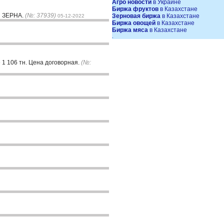
Агро новости
в Украине
Биржа фруктов
в Казахстане
Н ЗЕРНА.
(№: 37939)
Зерновая биржа
в Казахстане
05-12-2022
Биржа овощей
в Казахстане
Биржа мяса
в Казахстане
.
 1 106 тн. Цена договорная.
(№: