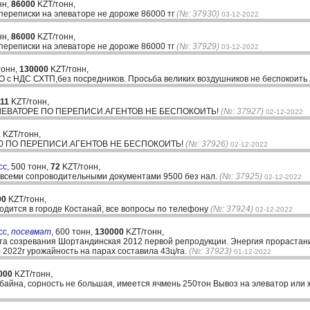
нн,
86000
KZT/тонн,
переписки на элеваторе не дороже 86000 тг
(№: 37930)
03-12-2022
нн,
86000
KZT/тонн,
переписки на элеваторе не дороже 86000 тг
(№: 37929)
03-12-2022
тонн,
130000
KZT/тонн,
 с НДС СХТП,без посредников. Просьба великих воздушников не беспокоить
111
KZT/тонн,
ЭЛЕВАТОРЕ ПО ПЕРЕПИСИ.АГЕНТОВ НЕ БЕСПОКОИТЬ!
(№: 37927)
02-12-2022
1
KZT/тонн,
00 ПО ПЕРЕПИСИ.АГЕНТОВ НЕ БЕСПОКОИТЬ!
(№: 37926)
02-12-2022
сс,
500 тонн,
72
KZT/тонн,
о всеми сопроводительными документами 9500 без нал.
(№: 37925)
02-12-2022
00
KZT/тонн,
одится в городе Костанай, все вопросы по телефону
(№: 37924)
02-12-2022
сс,
посевмат
,
600 тонн,
130000
KZT/тонн,
а созревания Шортандинская 2012 первой репродукции. Энергия прорастания
В 2022г урожайность на парах составила 43ц/га.
(№: 37923)
01-12-2022
000
KZT/тонн,
байна, сорность не большая, имеется ячмень 250тон Вывоз на элеватор или