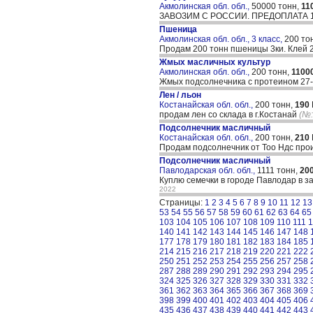
Акмолинская обл. обл.,
50000 тонн,
11
ЗАВОЗИМ С РОССИИ. ПРЕДОПЛАТА 10
Пшеница
Акмолинская обл. обл., 3 класс,
200 то
Продам 200 тонн пшеницы 3ки. Клей 2
Жмых масличных культур
Акмолинская обл. обл.,
200 тонн,
1100
Жмых подсолнечника с протеином 27-
Лен / льон
Костанайская обл. обл.,
200 тонн,
190
продам лен со склада в г.Костанай
(№:
Подсолнечник масличный
Костанайская обл. обл.,
200 тонн,
210
Продам подсолнечник от Тоо Ндс про
Подсолнечник масличный
Павлодарская обл. обл.,
1111 тонн,
20
Куплю семечки в городе Павлодар в за
2022
Страницы:
1
2
3
4
5
6
7
8
9
10
11
12
13
53
54
55
56
57
58
59
60
61
62
63
64
65
103
104
105
106
107
108
109
110
111
1
140
141
142
143
144
145
146
147
148
177
178
179
180
181
182
183
184
185
214
215
216
217
218
219
220
221
222
250
251
252
253
254
255
256
257
258
287
288
289
290
291
292
293
294
295
324
325
326
327
328
329
330
331
332
361
362
363
364
365
366
367
368
369
398
399
400
401
402
403
404
405
406
435
436
437
438
439
440
441
442
443