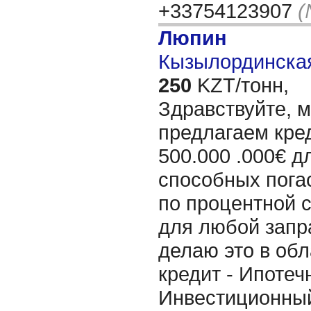
+33754123907
(
Люпин
Кызылординская
250
KZT/тонн,
Здравствуйте, 
предлагаем кре
500.000 .000€ д
способных пога
по процентной 
для любой запр
делаю это в об
кредит - Ипотеч
Инвестиционный