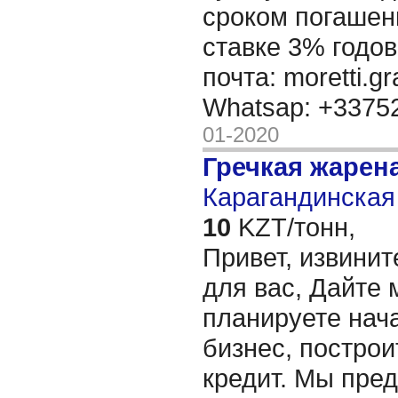
сроком погашени
ставке 3% годов
почта: moretti.g
Whatsap: +337
01-2020
Гречкая жарен
Карагандинская 
10
KZT/тонн,
Привет, извинит
для вас, Дайте 
планируете нача
бизнес, построи
кредит. Мы пре