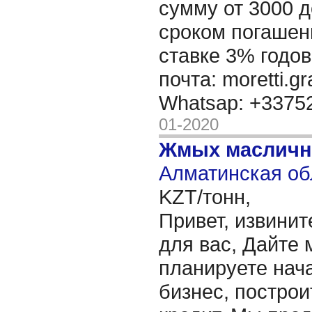
сумму от 3000 д
сроком погашени
ставке 3% годов
почта: moretti.g
Whatsap: +337
01-2020
Жмых масличн
Алматинская об
KZT/тонн,
Привет, извинит
для вас, Дайте 
планируете нача
бизнес, построи