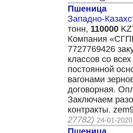
Пшеница
Западно-Казахст
тонн,
110000
KZT
Компания «СГ
7727769426 зак
классов со всех
постоянной осно
вагонами зерно
договорная. Оп
Заключаем разо
контракты. zem
27782)
24-01-2020
Пшеница