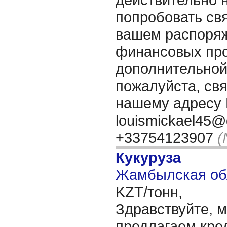
попробовать свя
вашем распоряж
финансовых про
дополнительно
пожалуйста, свя
нашему адресу 
louismickael45@
+33754123907
(
Кукуруза
Жамбылская обл
KZT/тонн,
Здравствуйте, 
предлагаем кре