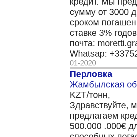
кредит. Мы пре
сумму от 3000 д
сроком погашени
ставке 3% годов
почта: moretti.g
Whatsap: +337
01-2020
Перловка
Жамбылская обл
KZT/тонн,
Здравствуйте, 
предлагаем кре
500.000 .000€ д
способных пога