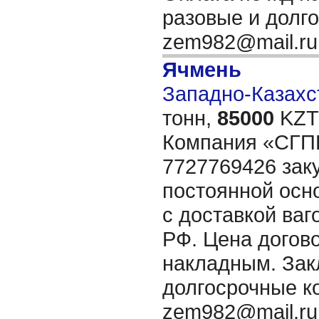
разовые и долг
zem982@mail.r
Ячмень
Западно-Казахст
тонн,
85000
KZT/
Компания «СГ
7727769426 зак
постоянной осно
с доставкой ва
РФ. Цена догов
накладным. Зак
долгосрочные к
zem982@mail.r