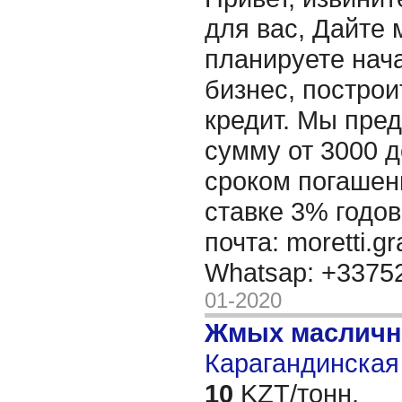
для вас, Дайте 
планируете нача
бизнес, построи
кредит. Мы пре
сумму от 3000 д
сроком погашени
ставке 3% годов
почта: moretti.g
Whatsap: +337
01-2020
Жмых масличн
Карагандинская 
10
KZT/тонн,