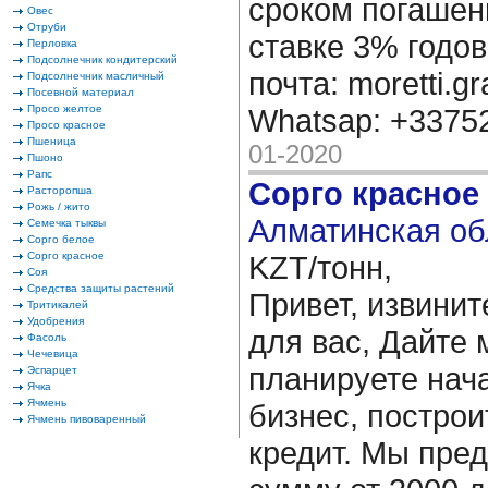
сроком погашени
Овес
Отруби
ставке 3% годов
Перловка
Подсолнечник кондитерский
почта: moretti.g
Подсолнечник масличный
Посевной материал
Просо желтое
Whatsap: +337
Просо красное
Пшеница
01-2020
Пшоно
Рапс
Сорго красное
Расторопша
Рожь / жито
Алматинская об
Семечка тыквы
Сорго белое
Сорго красное
KZT/тонн,
Соя
Средства защиты растений
Привет, извинит
Тритикалей
Удобрения
для вас, Дайте 
Фасоль
Чечевица
планируете нача
Эспарцет
Ячка
Ячмень
бизнес, построи
Ячмень пивоваренный
кредит. Мы пре