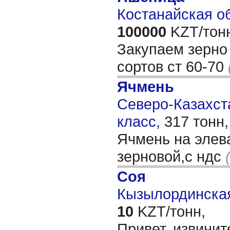
Костанайская об
100000
KZT/тон
Закупаем зерно
сортов ст 60-70
Ячмень
Северо-Казахста
класс,
317 тонн
Ячмень на элев
зерновой,с ндс
Соя
Кызылординская
10
KZT/тонн,
Привет, извинит