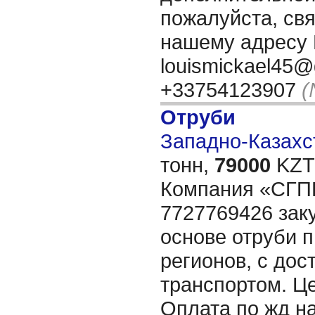
пожалуйста, свя
нашему адресу 
louismickael45@
+33754123907
(
Отруби
Западно-Казахст
тонн,
79000
KZT/
Компания «СГ
7727769426 зак
основе отруби 
регионов, с дос
транспортом. Ц
Оплата по жд н