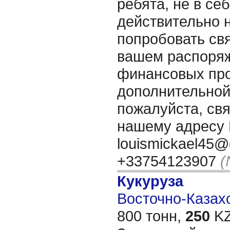
ребята, не в се
действительно 
попробовать свя
вашем распоряж
финансовых про
дополнительно
пожалуйста, свя
нашему адресу 
louismickael45@
+33754123907
(
Кукуруза
Восточно-Казахс
800 тонн,
250
KZ