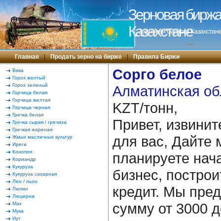
Зерновая биржа 
Казахстане
Зерновая биржа в Казахстане
---
Главная
|
Продать зерно на бирже
|
Правила Биржи
Сорго белое
Вика
Горох желтый
Горох зеленый
Алматинская об
Горчица белая
Горчица желтая
KZT/тонн,
Горчица черная
Гречка белая
Привет, извинит
Гречка сырая / гречиха
Гречкая жареная
для вас, Дайте 
Жмых масличных культур
Иреги
Конопля
планируете нача
Кориандр
Кукуруза
бизнес, построи
Кукуруза сахарная
Лен / льон
кредит. Мы пре
Люпин
Люцерна
сумму от 3000 д
Мак
Мука
Нут