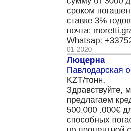
сумму от 3000 д
сроком погашени
ставке 3% годов
почта: moretti.g
Whatsap: +337
01-2020
Люцерна
Павлодарская о
KZT/тонн,
Здравствуйте, 
предлагаем кре
500.000 .000€ д
способных пога
по процентной 