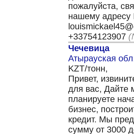
пожалуйста, свя
нашему адресу 
louismickael45@
+33754123907
(
Чечевица
Атырауская обл.
KZT/тонн,
Привет, извинит
для вас, Дайте 
планируете нача
бизнес, построи
кредит. Мы пре
сумму от 3000 д