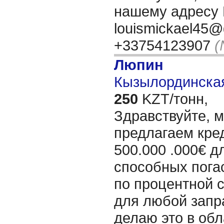
нашему адресу 
louismickael45@
+33754123907
(
Люпин
Кызылординская
250
KZT/тонн,
Здравствуйте, 
предлагаем кре
500.000 .000€ д
способных пога
по процентной 
для любой запр
делаю это в об