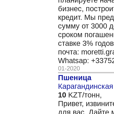
бизнес, построи
кредит. Мы пре
сумму от 3000 д
сроком погашени
ставке 3% годов
почта: moretti.g
Whatsap: +337
01-2020
Пшеница
Карагандинская 
10
KZT/тонн,
Привет, извинит
для вас, Дайте 