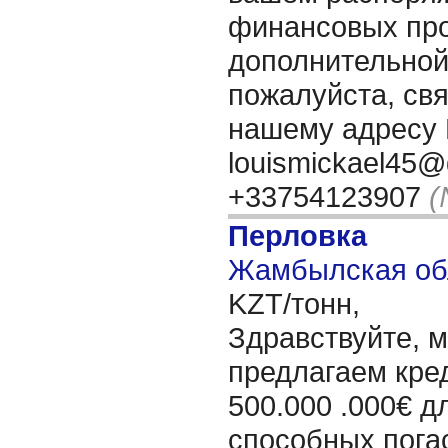
финансовых про
дополнительно
пожалуйста, свя
нашему адресу 
louismickael45@
+33754123907
(
Перловка
Жамбылская обл
KZT/тонн,
Здравствуйте, 
предлагаем кре
500.000 .000€ д
способных пога