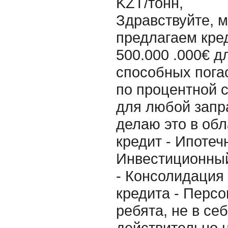
KZT/тонн,
Здравствуйте, 
предлагаем кре
500.000 .000€ д
способных пога
по процентной 
для любой запр
делаю это в об
кредит - Ипотеч
Инвестиционный
- Консолидация
кредита - Персо
ребята, не в се
действительно 