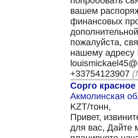
попробовать свя
вашем распоряж
финансовых про
дополнительно
пожалуйста, свя
нашему адресу 
louismickael45@
+33754123907
(
Сорго красное
Акмолинская об
KZT/тонн,
Привет, извинит
для вас, Дайте 
планируете нача