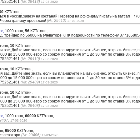
33752521461
(№: 29413)
17-03-2020
00
KZT/тонн,
ться в России,завезу на костанай!Перевод на рф фирму!писать на ватсап +77
! Через границу проезжаю!
(№: 29412)
17-03-2020
сс,
1000 тонн,
56
KZT/тонн,
ДС трейдер по 56000 на элеваторе КТЖ подробности по телефону 87716580
 тонн,
10
KZT/тонн,
ля вас, Дайте мне знать, если вы планируете начать бизнес, открыть бизнес, 
00 до 15 000 000 евро со сроком погашения от 1 до 30 лет по ставке 3% годо
33752521461
(№: 29410)
17-03-2020
 тонн,
10
KZT/тонн,
ля вас, Дайте мне знать, если вы планируете начать бизнес, открыть бизнес, 
00 до 15 000 000 евро со сроком погашения от 1 до 30 лет по ставке 3% годо
33752521461
(№: 29409)
17-03-2020
 тонн,
10
KZT/тонн,
ля вас, Дайте мне знать, если вы планируете начать бизнес, открыть бизнес, 
00 до 15 000 000 евро со сроком погашения от 1 до 30 лет по ставке 3% годо
33752521461
(№: 29408)
17-03-2020
сс,
1000 тонн,
60000
KZT/тонн,
9407)
17-03-2020
нн,
65000
KZT/тонн,
с элеватора
(№: 29406)
17-03-2020