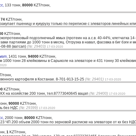
сс,
133 тонн,
80000
KZT/тонн,
,
74
KZT/тонн,
акупает пшеницу и кукурузу только по переписке с элеваторов линейных или
00
KZT/тонн,
окопротеиновый подсолнечный жмых (протеин на а.с.в. 40-44%; клетчатка 14
авки партиями до 1000 тонн в месяц. Отгрузка в навал, фасовка в биг бэги и 
-08-88 (ватсап)
(№: 29403)
17-03-2020
вмат
,
1431 тонн,
94000
KZT/тонн,
 1000 тонн 28 клейковины в Сарыколе на элеваторе и 431 тонну 30 клейкови
-2020
T/тонн,
венного картофеля в Костанае. 8-701-913-15-25
(№: 29401)
17-03-2020
00
KZT/тонн,
КХ на хозяйстве 200 тонн, тел.87773040645 вацап
(№: 29400)
17-03-2020
тонн,
90000
KZT/тонн,
ль без НДС
(№: 29399)
17-03-2020
сс,
2000 тонн,
80000
KZT/тонн,
23 ЧП 200 объем 2000 тонн по зерновой расписке на элеваторе от кх без НД
онн,
1
KZT/тонн,