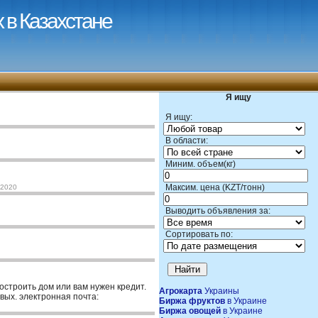
 в Казахстане
Я ищу
Я ищу:
В области:
Миним. объем(кг)
Максим. цена (KZT/тонн)
-2020
Выводить объявления за:
Сортировать по:
построить дом или вам нужен кредит.
Агрокарта
Украины
вых. электронная почта:
Биржа фруктов
в Украине
Биржа овощей
в Украине