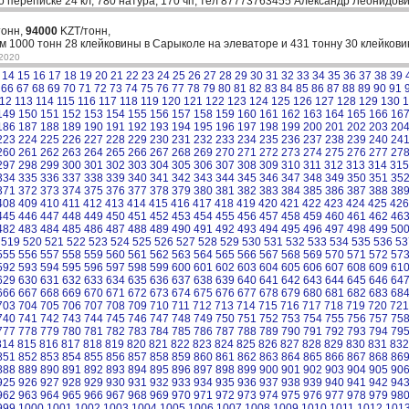
о переписке 24 кл, 780 натура, 170 чп, тел 87773763455 Александр Леонидов
тонн,
94000
KZT/тонн,
 1000 тонн 28 клейковины в Сарыколе на элеваторе и 431 тонну 30 клейкови
-2020
14
15
16
17
18
19
20
21
22
23
24
25
26
27
28
29
30
31
32
33
34
35
36
37
38
39
66
67
68
69
70
71
72
73
74
75
76
77
78
79
80
81
82
83
84
85
86
87
88
89
90
91
12
113
114
115
116
117
118
119
120
121
122
123
124
125
126
127
128
129
130
1
149
150
151
152
153
154
155
156
157
158
159
160
161
162
163
164
165
166
16
186
187
188
189
190
191
192
193
194
195
196
197
198
199
200
201
202
203
20
223
224
225
226
227
228
229
230
231
232
233
234
235
236
237
238
239
240
24
260
261
262
263
264
265
266
267
268
269
270
271
272
273
274
275
276
277
27
297
298
299
300
301
302
303
304
305
306
307
308
309
310
311
312
313
314
315
334
335
336
337
338
339
340
341
342
343
344
345
346
347
348
349
350
351
35
371
372
373
374
375
376
377
378
379
380
381
382
383
384
385
386
387
388
38
408
409
410
411
412
413
414
415
416
417
418
419
420
421
422
423
424
425
426
445
446
447
448
449
450
451
452
453
454
455
456
457
458
459
460
461
462
46
482
483
484
485
486
487
488
489
490
491
492
493
494
495
496
497
498
499
50
519
520
521
522
523
524
525
526
527
528
529
530
531
532
533
534
535
536
53
555
556
557
558
559
560
561
562
563
564
565
566
567
568
569
570
571
572
57
592
593
594
595
596
597
598
599
600
601
602
603
604
605
606
607
608
609
61
629
630
631
632
633
634
635
636
637
638
639
640
641
642
643
644
645
646
64
666
667
668
669
670
671
672
673
674
675
676
677
678
679
680
681
682
683
68
703
704
705
706
707
708
709
710
711
712
713
714
715
716
717
718
719
720
721
740
741
742
743
744
745
746
747
748
749
750
751
752
753
754
755
756
757
75
777
778
779
780
781
782
783
784
785
786
787
788
789
790
791
792
793
794
79
814
815
816
817
818
819
820
821
822
823
824
825
826
827
828
829
830
831
832
851
852
853
854
855
856
857
858
859
860
861
862
863
864
865
866
867
868
86
888
889
890
891
892
893
894
895
896
897
898
899
900
901
902
903
904
905
90
925
926
927
928
929
930
931
932
933
934
935
936
937
938
939
940
941
942
94
962
963
964
965
966
967
968
969
970
971
972
973
974
975
976
977
978
979
98
999
1000
1001
1002
1003
1004
1005
1006
1007
1008
1009
1010
1011
1012
101