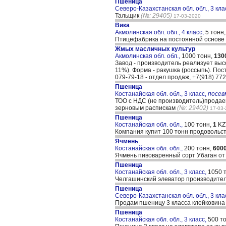
Пшеница
Северо-Казахстанская обл. обл., 3 кла
Тальщик
(№: 29405)
17-03-2020
Вика
Акмолинская обл. обл., 4 класс,
5 тонн
Птицефабрика на постоянной основе з
Жмых масличных культур
Акмолинская обл. обл.,
1000 тонн,
130
Завод - производитель реализует выс
11%). Форма - ракушка (россыпь). Пост
079-79-18 - отдел продаж, +7(918) 772
Пшеница
Костанайская обл. обл., 3 класс,
посе
ТОО с НДС (не производитель)продаем
зерновым распискам
(№: 29402)
17-03
Пшеница
Костанайская обл. обл.,
100 тонн,
1
KZ
Компания купит 100 тонн продовольст
Ячмень
Костанайская обл. обл.,
200 тонн,
600
Ячмень пивоваренный сорт Убаган от 
Пшеница
Костанайская обл. обл., 3 класс,
1050 
Челгашинский элеватор производите
Пшеница
Северо-Казахстанская обл. обл., 3 кла
Продам пшеницу 3 класса клейковина 
Пшеница
Костанайская обл. обл., 3 класс,
500 т