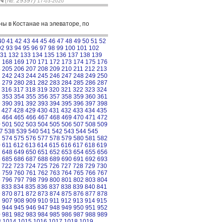
ич
(№: 29397)
17-03-2020
ны в Костанае на элеваторе, по
40
41
42
43
44
45
46
47
48
49
50
51
52
92
93
94
95
96
97
98
99
100
101
102
31
132
133
134
135
136
137
138
139
7
168
169
170
171
172
173
174
175
176
4
205
206
207
208
209
210
211
212
213
1
242
243
244
245
246
247
248
249
250
8
279
280
281
282
283
284
285
286
287
316
317
318
319
320
321
322
323
324
2
353
354
355
356
357
358
359
360
361
9
390
391
392
393
394
395
396
397
398
427
428
429
430
431
432
433
434
435
3
464
465
466
467
468
469
470
471
472
0
501
502
503
504
505
506
507
508
509
7
538
539
540
541
542
543
544
545
3
574
575
576
577
578
579
580
581
582
0
611
612
613
614
615
616
617
618
619
7
648
649
650
651
652
653
654
655
656
4
685
686
687
688
689
690
691
692
693
722
723
724
725
726
727
728
729
730
8
759
760
761
762
763
764
765
766
767
5
796
797
798
799
800
801
802
803
804
833
834
835
836
837
838
839
840
841
9
870
871
872
873
874
875
876
877
878
6
907
908
909
910
911
912
913
914
915
3
944
945
946
947
948
949
950
951
952
0
981
982
983
984
985
986
987
988
989
3
1014
1015
1016
1017
1018
1019