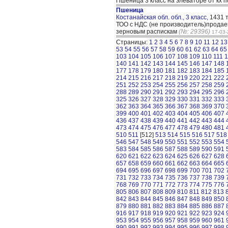
Пшеница 3 класс на элеваторе от кх п
Пшеница
Костанайская обл. обл., 3 класс,
1431 
ТОО с НДС (не производитель)продаем
зерновым распискам
(№: 29396)
17-03
Страницы:
1
2
3
4
5
6
7
8
9
10
11
12
13
53
54
55
56
57
58
59
60
61
62
63
64
65
103
104
105
106
107
108
109
110
111
1
140
141
142
143
144
145
146
147
148
177
178
179
180
181
182
183
184
185
214
215
216
217
218
219
220
221
222
251
252
253
254
255
256
257
258
259
288
289
290
291
292
293
294
295
296
325
326
327
328
329
330
331
332
333
362
363
364
365
366
367
368
369
370
399
400
401
402
403
404
405
406
407
436
437
438
439
440
441
442
443
444
473
474
475
476
477
478
479
480
481
510
511
[512]
513
514
515
516
517
518
546
547
548
549
550
551
552
553
554
583
584
585
586
587
588
589
590
591
620
621
622
623
624
625
626
627
628
657
658
659
660
661
662
663
664
665
694
695
696
697
698
699
700
701
702
731
732
733
734
735
736
737
738
739
768
769
770
771
772
773
774
775
776
805
806
807
808
809
810
811
812
813
842
843
844
845
846
847
848
849
850
879
880
881
882
883
884
885
886
887
916
917
918
919
920
921
922
923
924
953
954
955
956
957
958
959
960
961
990
991
992
993
994
995
996
997
998