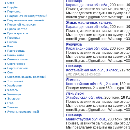
Пшеница
Овес
Карагандинская обл. обл.,
200 тонн,
1
Отруби
Привет, извините за письмо, как это д
Перловка
Мы предлагаем кредиты на сумму от 30
Подсолнечник кондитерский
moretti.gracia@gmail.com Whatsap: +
Подсолнечник масличный
Жмых масличных культур
Посевной материал
Карагандинская обл. обл.,
200 тонн,
1
Просо желтое
Привет, извините за письмо, как это д
Просо красное
Мы предлагаем кредиты на сумму от 30
Пшеница
moretti.gracia@gmail.com Whatsap: +
Пшоно
Кукуруза
Рапс
Карагандинская обл. обл.,
200 тонн,
1
Расторопша
Привет, извините за письмо, как это д
Рожь / жито
Мы предлагаем кредиты на сумму от 30
Семечка тыквы
moretti.gracia@gmail.com Whatsap: +
Сорго белое
Пшеница
Сорго красное
Костанайская обл. обл., 3 класс,
219 т
Соя
(№: 29416)
17-03-2020
Средства защиты растений
Ячмень
Тритикалей
Костанайская обл. обл., 2 класс,
180 т
Удобрения
Продам ячмень 2 класс 660 натура 18
Фасоль
Лен / льон
Чечевица
Жамбылская обл. обл.,
200 тонн,
10
KZ
Эспарцет
Привет, извините за письмо, как это д
Ячка
Мы предлагаем кредиты на сумму от 30
Ячмень
moretti.gracia@gmail.com Whatsap: +
Ячмень пивоваренный
Пшеница
Мангистауская обл. обл.,
200 тонн,
10
Привет, извините за письмо, как это д
Мы предлагаем кредиты на сумму от 30