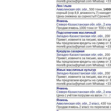
moretti.gracia@gmail.com Whatsap: +
Лен / льон
Акмолинская обл. обл.,
500 тонн,
1400
сорный (сор 8,8 ,влажность 7) находи
Цена снижена за сорность!!! Срочно!!
Ячмень
Северо-Казахстанская обл. обл., 2 кла
Продам ячмень 1000 тонн от ТОО с Н
Подсолнечник масличный
Западно-Казахстанская обл. обл.,
200
Привет, извините за письмо, как это д
Мы предлагаем кредиты на сумму от 30
moretti.gracia@gmail.com Whatsap: +
Кукуруза сахарная
Западно-Казахстанская обл. обл.,
200
Привет, извините за письмо, как это д
Мы предлагаем кредиты на сумму от 30
moretti.gracia@gmail.com Whatsap: +
Жмых масличных культур
Западно-Казахстанская обл. обл.,
200
Привет, извините за письмо, как это д
Мы предлагаем кредиты на сумму от 30
moretti.gracia@gmail.com Whatsap: +
Ячмень
Северо-Казахстанская обл. обл., 2 кла
Цена с учётом погрузки на вагон
(№: 2
Ячмень
Акмолинская обл. обл., 2 класс,
430 то
Продам ячмень 2 класс по переписке 