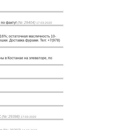
 по факту!
(№: 29404)
17-03-2020
-16%; остаточная масличность 10-
мешки. Доставка фурами. Тел: +7(978)
ны в Костанае на элеваторе, по
С
(№: 29398)
17-03-2020