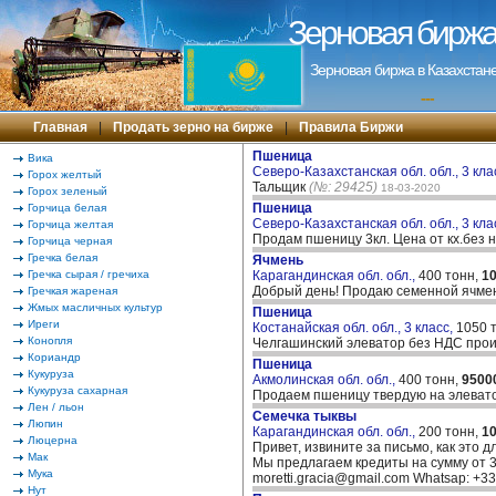
Зерновая биржа 
Зерновая биржа в Казахстане
---
Главная
|
Продать зерно на бирже
|
Правила Биржи
Пшеница
Вика
Северо-Казахстанская обл. обл., 3 кла
Горох желтый
Тальщик
(№: 29425)
18-03-2020
Горох зеленый
Пшеница
Горчица белая
Северо-Казахстанская обл. обл., 3 кла
Горчица желтая
Продам пшеницу 3кл. Цена от кх.без 
Горчица черная
Гречка белая
Ячмень
Гречка сырая / гречиха
Карагандинская обл. обл.,
400 тонн,
1
Добрый день! Продаю семенной ячмен
Гречкая жареная
Жмых масличных культур
Пшеница
Иреги
Костанайская обл. обл., 3 класс,
1050 
Конопля
Челгашинский элеватор без НДС про
Кориандр
Пшеница
Кукуруза
Акмолинская обл. обл.,
400 тонн,
9500
Кукуруза сахарная
Продаем пшеницу твердую на элеват
Лен / льон
Семечка тыквы
Люпин
Карагандинская обл. обл.,
200 тонн,
1
Люцерна
Привет, извините за письмо, как это д
Мак
Мы предлагаем кредиты на сумму от 30
Мука
moretti.gracia@gmail.com Whatsap: +
Нут