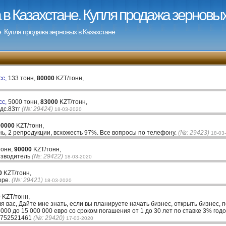
в Казахстане. Купля продажа зерновых
. Купля продажа зерновых в Казахстане
сс,
133 тонн,
80000
KZT/тонн,
сс,
5000 тонн,
83000
KZT/тонн,
ндс.83тг
(№: 29424)
18-03-2020
00000
KZT/тонн,
ь, 2 репродукции, всхожесть 97%. Все вопросы по телефону.
(№: 29423)
18-03
тонн,
90000
KZT/тонн,
изводитель
(№: 29422)
18-03-2020
0
KZT/тонн,
оре.
(№: 29421)
18-03-2020
0
KZT/тонн,
ля вас, Дайте мне знать, если вы планируете начать бизнес, открыть бизнес, 
00 до 15 000 000 евро со сроком погашения от 1 до 30 лет по ставке 3% годо
33752521461
(№: 29420)
17-03-2020