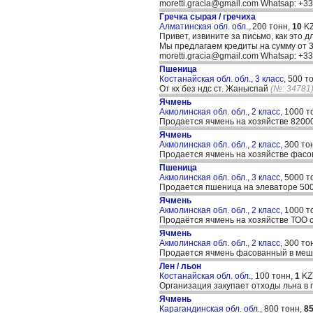
moretti.gracia@gmail.com Whatsap: +
Гречка сырая / гречиха
Алматинская обл. обл.,
200 тонн,
10
KZ
Привет, извините за письмо, как это д
Мы предлагаем кредиты на сумму от 30
moretti.gracia@gmail.com Whatsap: +
Пшеница
Костанайская обл. обл., 3 класс,
500 т
От кх без ндс ст. Жаныспай
(№: 34781
Ячмень
Акмолинская обл. обл., 2 класс,
1000 т
Продается ячмень на хозяйстве 820
Ячмень
Акмолинская обл. обл., 2 класс,
300 то
Продается ячмень на хозяйстве фас
Пшеница
Акмолинская обл. обл., 3 класс,
5000 т
Продается пшеница на элеваторе 500
Ячмень
Акмолинская обл. обл., 2 класс,
1000 т
Продаётся ячмень на хозяйстве ТОО с
Ячмень
Акмолинская обл. обл., 2 класс,
300 то
Продается ячмень фасованный в меш
Лен / льон
Костанайская обл. обл.,
100 тонн,
1
KZ
Организация закупает отходы льна в
Ячмень
Карагандинская обл. обл.,
800 тонн,
8