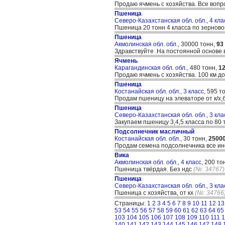
Продаю ячмень с хозяйства. Все воп
Пшеница
Северо-Казахстанская обл. обл., 4 кла
Пшеница 20 тонн 4 класса по зерново
Пшеница
Акмолинская обл. обл.,
30000 тонн,
93
Здравствуйте .На постоянной основе 
Ячмень
Карагандинская обл. обл.,
480 тонн,
1
Продаю ячмень с хозяйства. 100 км д
Пшеница
Костанайская обл. обл., 3 класс,
595 т
Продам пшеницу на элеваторе от к/х,
Пшеница
Северо-Казахстанская обл. обл., 3 кла
Закупаем пшеницу 3,4,5 класса по 80 ты
Подсолнечник масличный
Костанайская обл. обл.,
30 тонн,
2500
Продам семена подсолнечника все и
Вика
Акмолинская обл. обл., 4 класс,
200 то
Пшеница твёрдая. Без ндс
(№: 34767)
Пшеница
Северо-Казахстанская обл. обл., 3 кла
Пшеница с хозяйства, от кх
(№: 34766
Страницы:
1
2
3
4
5
6
7
8
9
10
11
12
13
53
54
55
56
57
58
59
60
61
62
63
64
65
103
104
105
106
107
108
109
110
111
1
140
141
142
143
144
145
146
147
148