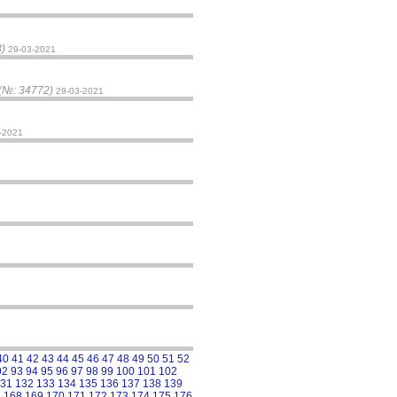
)
29-03-2021
(№: 34772)
29-03-2021
-2021
40
41
42
43
44
45
46
47
48
49
50
51
52
92
93
94
95
96
97
98
99
100
101
102
31
132
133
134
135
136
137
138
139
7
168
169
170
171
172
173
174
175
176