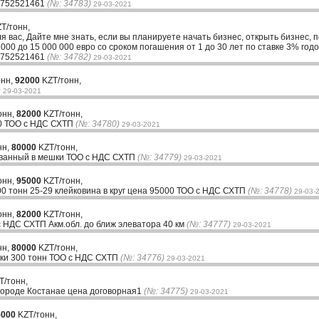
33752521461
(№: 34783)
29-03-2021
T/тонн,
ля вас, Дайте мне знать, если вы планируете начать бизнес, открыть бизнес, 
00 до 15 000 000 евро со сроком погашения от 1 до 30 лет по ставке 3% годо
33752521461
(№: 34782)
29-03-2021
онн,
92000
KZT/тонн,
)
29-03-2021
онн,
82000
KZT/тонн,
00 ТОО с НДС СХТП
(№: 34780)
29-03-2021
нн,
80000
KZT/тонн,
ованный в мешки ТОО с НДС СХТП
(№: 34779)
29-03-2021
онн,
95000
KZT/тонн,
0 тонн 25-29 клейковина в круг цена 95000 ТОО с НДС СХТП
(№: 34778)
29-03-
онн,
82000
KZT/тонн,
 НДС СХТП Акм.обл. до ближ элеватора 40 км
(№: 34777)
29-03-2021
нн,
80000
KZT/тонн,
ки 300 тонн ТОО с НДС СХТП
(№: 34776)
29-03-2021
T/тонн,
 городе Костанае цена договорная1
(№: 34775)
29-03-2021
5000
KZT/тонн,