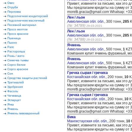
Овес
Привет, извините за письмо, как это д
Отруби
Мы предлагаем кредиты на сумму от 30
moretti.gracia@gmail.com Whatsap: +
Перловка
Подсолнечник кондитерский
Лен / льон
Подсолнечник масличный
Акмолинская обл. обл.,
300 тонн,
285
K
Посевной материал
(№: 34789)
29-03-2021
Просо желтое
Лен / льон
Просо красное
Акмолинская обл. обл.,
300 тонн,
285
K
Пшеница
(№: 34788)
29-03-2021
Пшоно
Ячмень
Рапс
Акмолинская обл. обл.,
500 тонн,
1
KZT
Расторопша
Компания купит ячмень фуражный, мо
Рожь / жито
Ячмень
Семечка тыквы
Акмолинская обл. обл.,
500 тонн,
1
KZT
Сорго белое
Компания купит ячмень фуражный, мо
Сорго красное
Гречка сырая / гречиха
Соя
Костанайская обл. обл.,
200 тонн,
10
K
Средства защиты растений
Привет, извините за письмо, как это д
Тритикалей
Мы предлагаем кредиты на сумму от 30
Удобрения
moretti.gracia@gmail.com Whatsap: +
Фасоль
Гречка сырая / гречиха
Чечевица
Костанайская обл. обл.,
200 тонн,
10
K
Эспарцет
Привет, извините за письмо, как это д
Ячка
Мы предлагаем кредиты на сумму от 30
Ячмень
moretti.gracia@gmail.com Whatsap: +
Ячмень пивоваренный
Вика
Мангистауская обл. обл.,
200 тонн,
10
Привет, извините за письмо, как это д
Мы предлагаем кредиты на сумму от 30