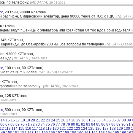
росы по телефону.
(№: 34774)
29-03-2021
сс,
20 тонн,
90000
KZT/тонн,
й расписке, Смирновский элеватор, цена 90000 тенге от ТОО с НДС.
(№: 34773
KZT/тонн,
ведём закуп пшеницы с элеватора или хозяйства! От тоо ндс Производителя!
2345
KZT/тонн,
о Караганды, до Осакаровки 200 км. Все вопросы по телефону.
(№: 34771)
29-03
онн,
92000
KZT/тонн,
без ндс
(№: 34770)
29-03-2021
сс,
100 тонн,
80
KZT/тонн,
с.тг. от 20 т. и более.
(№: 34769)
28-03-2021
0
KZT/тонн,
нформация по телефону .
(№: 34768)
28-03-2021
нн,
125
KZT/тонн,
28-03-2021
сс,
500 тонн,
90
KZT/тонн,
)
28-03-2021
14
15
16
17
18
19
20
21
22
23
24
25
26
27
28
29
30
31
32
33
34
35
36
37
38
39
66
67
68
69
70
71
72
73
74
75
76
77
78
79
80
81
82
83
84
85
86
87
88
89
90
91
12
113
114
115
116
117
118
119
120
121
122
123
124
125
126
127
128
129
130
1
149
150
151
152
153
154
155
156
157
158
159
160
161
162
163
164
165
166
16