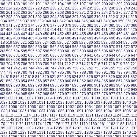
186
187
188
189
190
191
192
193
194
195
196
197
198
199
200
201
202
203
20
223
224
225
226
227
228
229
230
231
232
233
234
235
236
237
238
239
240
24
260
261
262
263
264
265
266
267
268
269
270
271
272
273
274
275
276
277
27
297
298
299
300
301
302
303
304
305
306
307
308
309
310
311
312
313
314
315
]
334
335
336
337
338
339
340
341
342
343
344
345
346
347
348
349
350
351
35
370
371
372
373
374
375
376
377
378
379
380
381
382
383
384
385
386
387
38
407
408
409
410
411
412
413
414
415
416
417
418
419
420
421
422
423
424
425
444
445
446
447
448
449
450
451
452
453
454
455
456
457
458
459
460
461
46
481
482
483
484
485
486
487
488
489
490
491
492
493
494
495
496
497
498
49
518
519
520
521
522
523
524
525
526
527
528
529
530
531
532
533
534
535
536
555
556
557
558
559
560
561
562
563
564
565
566
567
568
569
570
571
572
57
592
593
594
595
596
597
598
599
600
601
602
603
604
605
606
607
608
609
61
629
630
631
632
633
634
635
636
637
638
639
640
641
642
643
644
645
646
64
666
667
668
669
670
671
672
673
674
675
676
677
678
679
680
681
682
683
68
703
704
705
706
707
708
709
710
711
712
713
714
715
716
717
718
719
720
721
740
741
742
743
744
745
746
747
748
749
750
751
752
753
754
755
756
757
75
777
778
779
780
781
782
783
784
785
786
787
788
789
790
791
792
793
794
79
814
815
816
817
818
819
820
821
822
823
824
825
826
827
828
829
830
831
832
851
852
853
854
855
856
857
858
859
860
861
862
863
864
865
866
867
868
86
888
889
890
891
892
893
894
895
896
897
898
899
900
901
902
903
904
905
90
925
926
927
928
929
930
931
932
933
934
935
936
937
938
939
940
941
942
94
962
963
964
965
966
967
968
969
970
971
972
973
974
975
976
977
978
979
98
999
1000
1001
1002
1003
1004
1005
1006
1007
1008
1009
1010
1011
1012
101
1027
1028
1029
1030
1031
1032
1033
1034
1035
1036
1037
1038
1039
1040
10
1055
1056
1057
1058
1059
1060
1061
1062
1063
1064
1065
1066
1067
1068
10
1083
1084
1085
1086
1087
1088
1089
1090
1091
1092
1093
1094
1095
1096
10
111
1112
1113
1114
1115
1116
1117
1118
1119
1120
1121
1122
1123
1124
1125
11
141
1142
1143
1144
1145
1146
1147
1148
1149
1150
1151
1152
1153
1154
1155
1
170
1171
1172
1173
1174
1175
1176
1177
1178
1179
1180
1181
1182
1183
1184
1
199
1200
1201
1202
1203
1204
1205
1206
1207
1208
1209
1210
1211
1212
121
1227
1228
1229
1230
1231
1232
1233
1234
1235
1236
1237
1238
1239
1240
12
1255
1256
1257
1258
1259
1260
1261
1262
1263
1264
1265
1266
1267
1268
12