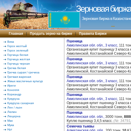
Зерновая биржа 
Зерновая биржа в Казахстане
---
Главная
|
Продать зерно на бирже
|
Правила Биржи
Пшеница
Вика
Акмолинская обл. обл., 3 класс,
111 то
Горох желтый
Организация купит пшеницу 3 класса 
Горох зеленый
Акмолинской, Костанайской Северо-К
Горчица белая
Пшеница
Горчица желтая
Акмолинская обл. обл., 3 класс,
111 то
Горчица черная
Организация купит пшеницу 3 класса 
Гречка белая
Акмолинской, Костанайской Северо-К
Гречка сырая / гречиха
Пшеница
Гречкая жареная
Акмолинская обл. обл., 3 класс,
111 то
Жмых масличных культур
Организация купит пшеницу 3 класса 
Иреги
Акмолинской, Костанайской Северо-К
Конопля
Кориандр
Пшеница
Акмолинская обл. обл., 3 класс,
111 то
Кукуруза
Организация купит пшеницу 3 класса 
Кукуруза сахарная
Акмолинской, Костанайской Северо-К
Лен / льон
Люпин
Пшеница
Люцерна
Акмолинская обл. обл.,
3000 тонн,
888
Куплю пшеницу 3,4,5 класс.
(№: 34791
Мак
Мука
Семечка тыквы
Нут
Алматинская обл. обл.,
200 тонн,
10
KZ