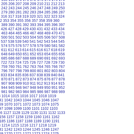
4
205
206
207
208
209
210
211
212
213
1
242
243
244
245
246
247
248
249
250
8
279
280
281
282
283
284
285
286
287
316
317
318
319
320
321
322
323
324
2
353
354
355
356
357
358
359
360
8
389
390
391
392
393
394
395
396
397
426
427
428
429
430
431
432
433
434
2
463
464
465
466
467
468
469
470
471
9
500
501
502
503
504
505
506
507
508
537
538
539
540
541
542
543
544
545
3
574
575
576
577
578
579
580
581
582
0
611
612
613
614
615
616
617
618
619
7
648
649
650
651
652
653
654
655
656
4
685
686
687
688
689
690
691
692
693
722
723
724
725
726
727
728
729
730
8
759
760
761
762
763
764
765
766
767
5
796
797
798
799
800
801
802
803
804
833
834
835
836
837
838
839
840
841
9
870
871
872
873
874
875
876
877
878
6
907
908
909
910
911
912
913
914
915
3
944
945
946
947
948
949
950
951
952
0
981
982
983
984
985
986
987
988
989
3
1014
1015
1016
1017
1018
1019
41
1042
1043
1044
1045
1046
1047
69
1070
1071
1072
1073
1074
1075
97
1098
1099
1100
1101
1102
1103
26
1127
1128
1129
1130
1131
1132
1133
156
1157
1158
1159
1160
1161
1162
185
1186
1187
1188
1189
1190
1191
3
1214
1215
1216
1217
1218
1219
41
1242
1243
1244
1245
1246
1247
69
1270
1271
1272
1273
1274
1275