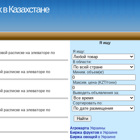
 в Казахстане
Я ищу
Я ищу:
овой расписке на элеваторе по
В области:
ой расписке на элеваторе по
Миним. объем(кг)
Максим. цена (KZT/тонн)
ой расписке на элеваторе по
Выводить объявления за:
Сортировать по:
ой расписке на элеваторе по
Агрокарта
Украины
Биржа фруктов
в Украине
Биржа овощей
в Украине