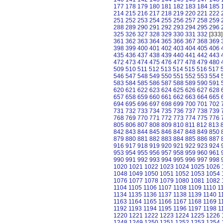
177
178
179
180
181
182
183
184
185
214
215
216
217
218
219
220
221
222
251
252
253
254
255
256
257
258
259
288
289
290
291
292
293
294
295
296
325
326
327
328
329
330
331
332
[333
361
362
363
364
365
366
367
368
369
398
399
400
401
402
403
404
405
406
435
436
437
438
439
440
441
442
443
472
473
474
475
476
477
478
479
480
509
510
511
512
513
514
515
516
517
546
547
548
549
550
551
552
553
554
583
584
585
586
587
588
589
590
591
620
621
622
623
624
625
626
627
628
657
658
659
660
661
662
663
664
665
694
695
696
697
698
699
700
701
702
731
732
733
734
735
736
737
738
739
768
769
770
771
772
773
774
775
776
805
806
807
808
809
810
811
812
813
842
843
844
845
846
847
848
849
850
879
880
881
882
883
884
885
886
887
916
917
918
919
920
921
922
923
924
953
954
955
956
957
958
959
960
961
990
991
992
993
994
995
996
997
998
1020
1021
1022
1023
1024
1025
1026
1048
1049
1050
1051
1052
1053
1054
1076
1077
1078
1079
1080
1081
1082
1104
1105
1106
1107
1108
1109
1110
1
1134
1135
1136
1137
1138
1139
1140
1
1163
1164
1165
1166
1167
1168
1169
1
1192
1193
1194
1195
1196
1197
1198
1
1220
1221
1222
1223
1224
1225
1226
1248
1249
1250
1251
1252
1253
1254