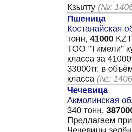
Кзылту
(№: 140
Пшеница
Костанайская об
тонн,
41000
KZT/
ТОО "Тимели" к
класса за 41000т
33000тг. в объё
класса
(№: 1406
Чечевица
Акмолинская об
340 тонн,
38700
Предлагаем при
Чечевицы зелён