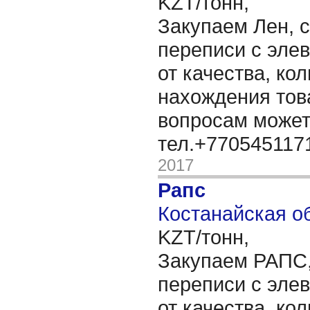
KZT/тонн,
Закупаем Лен, с
переписи с элев
от качества, ко
нахождения тов
вопросам может
тел.+77054511
2017
Рапс
Костанайская об
KZT/тонн,
Закупаем РАПС, 
переписи с элев
от качества, ко