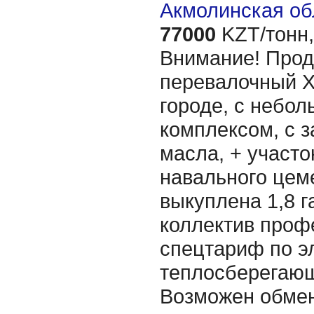
Акмолинская об
77000
KZT/тонн,
Внимание! Про
перевалочный ХП
городе, с небо
комплексом, с 
масла, + участо
навального цем
выкуплена 1,8 
коллектив проф
спецтариф по э
теплосберегающ
Возможен обмен 