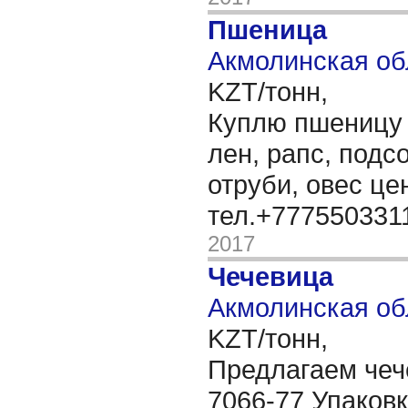
Пшеница
Акмолинская об
KZT/тонн,
Куплю пшеницу 3
лен, рапс, подс
отруби, овес ц
тел.+777550331
2017
Чечевица
Акмолинская об
KZT/тонн,
Предлагаем чеч
7066-77 Упаковк