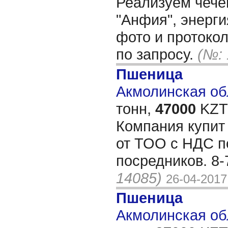
Реализуем чече
"Анфия", энерги
фото и протоко
по запросу.
(№: 
Пшеница
Акмолинская обл
тонн,
47000
KZT/
Компания купит
от ТОО с НДС п
посредников. 8
14085)
26-04-2017
Пшеница
Акмолинская обл