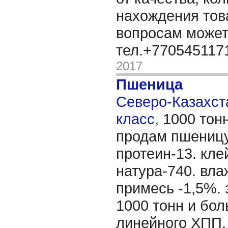
нахождения тов
вопросам может
тел.+77054511
2017
Пшеница
Северо-Казахста
класс,
1000 тон
продам пшеницу
протеин-13. кле
натура-740. вл
примесь -1,5%.
1000 тонн и бол
линейного ХПП.