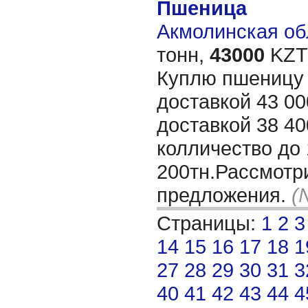
Пшеница
Акмолинская обл
тонн,
43000
KZT/
Куплю пшеницу 
доставкой 43 000
доставкой 38 40
колличество до 
200тн.Рассмот
предложения.
(
Страницы:
1
2
3
14
15
16
17
18
1
27
28
29
30
31
3
40
41
42
43
44
4