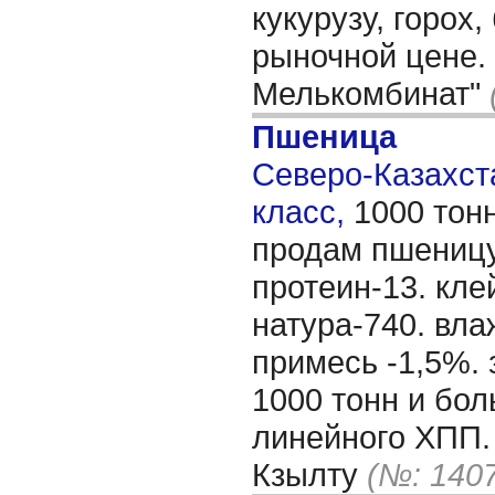
кукурузу, горох
рыночной цене.
Мелькомбинат"
Пшеница
Северо-Казахста
класс,
1000 тон
продам пшеницу
протеин-13. кле
натура-740. вл
примесь -1,5%.
1000 тонн и бол
линейного ХПП.
Кзылту
(№: 140