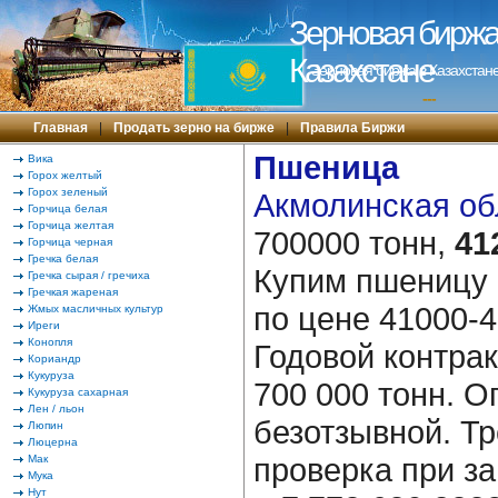
Зерновая биржа 
Казахстане
Зерновая биржа в Казахстане
---
Главная
|
Продать зерно на бирже
|
Правила Биржи
Пшеница
Вика
Горох желтый
Горох зеленый
Акмолинская обл
Горчица белая
Горчица желтая
700000 тонн,
41
Горчица черная
Гречка белая
Купим пшеницу 
Гречка сырая / гречиха
Гречкая жареная
по цене 41000-4
Жмых масличных культур
Иреги
Конопля
Годовой контрак
Кориандр
Кукуруза
700 000 тонн. О
Кукуруза сахарная
Лен / льон
безотзывной. Т
Люпин
Люцерна
проверка при за
Мак
Мука
Нут