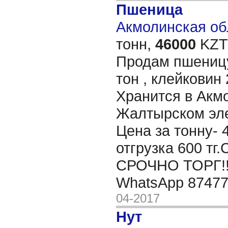
Пшеница
Акмолинская обл
тонн,
46000
KZT/
Продам пшеницу
тон , клейковин 
Хранится в Акм
Жалтырском эле
Цена за тонну- 
отгрузка 600 
СРОЧНО ТОРГ!!
WhatsApp 8747
04-2017
Нут