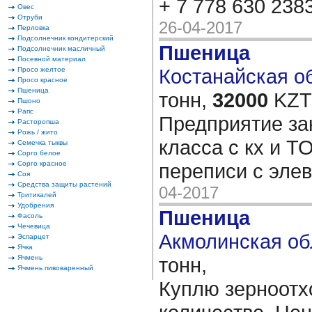
+ 7 778 630 238
Овес
Отруби
26-04-2017
Перловка
Подсолнечник кондитерский
Пшеница
Подсолнечник масличный
Посевной материал
Костанайская об
Просо желтое
Просо красное
Пшеница
тонн,
32000
KZT/
Пшоно
Рапс
Предприятие за
Расторопша
Рожь / жито
класса с кх и Т
Семечка тыквы
Сорго белое
Сорго красное
переписи с эле
Соя
Средства защиты растений
04-2017
Тритикалей
Удобрения
Пшеница
Фасоль
Чечевица
Акмолинская об
Эспарцет
Ячка
Ячмень
тонн,
Ячмень пивоваренный
Куплю зерноотх