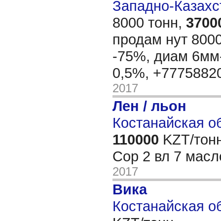
Западно-Казахст
8000 тонн,
3700
продам нут 8000
-75%, диам 6мм
0,5%, +777588
2017
Лен / льон
Костанайская об
110000
KZT/тонн
Сор 2 вл 7 мас
2017
Вика
Костанайская об