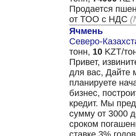
Продается пшени
от ТОО с НДС
(
Ячмень
Северо-Казахста
тонн,
10
KZT/тон
Привет, извинит
для вас, Дайте 
планируете нача
бизнес, построи
кредит. Мы пре
сумму от 3000 д
сроком погашени
ставке 3% годов