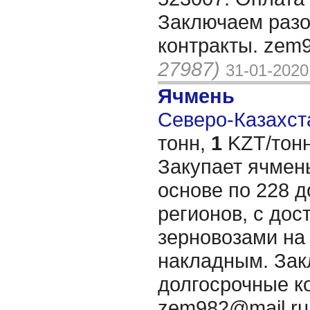
Заключаем разо
контракты. zem
27987)
31-01-2020
Ячмень
Северо-Казахста
тонн,
1
KZT/тонн
Закупает ячмен
основе по 228 д
регионов, с дос
зерновозами на
накладным. Зак
долгосрочные к
zem982@mail.r