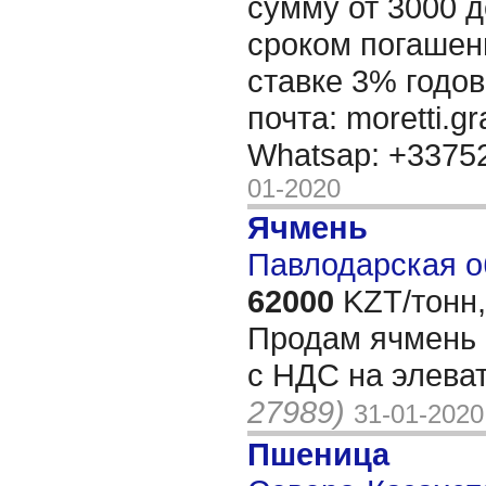
сумму от 3000 д
сроком погашени
ставке 3% годов
почта: moretti.g
Whatsap: +337
01-2020
Ячмень
Павлодарская о
62000
KZT/тонн,
Продам ячмень 2
с НДС на элева
27989)
31-01-2020
Пшеница