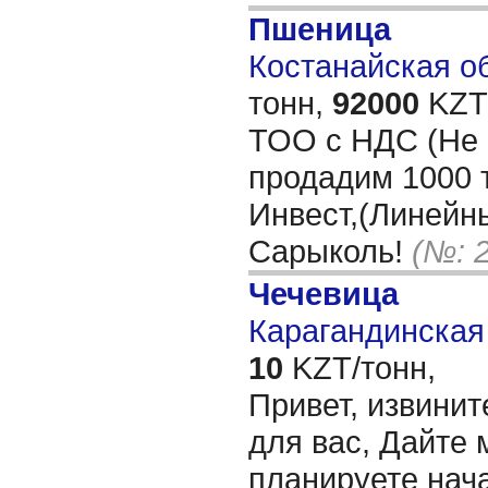
Пшеница
Костанайская об
тонн,
92000
KZT/
ТОО с НДС (Не 
продадим 1000 
Инвест,(Линейн
Сарыколь!
(№: 
Чечевица
Карагандинская 
10
KZT/тонн,
Привет, извинит
для вас, Дайте 
планируете нача