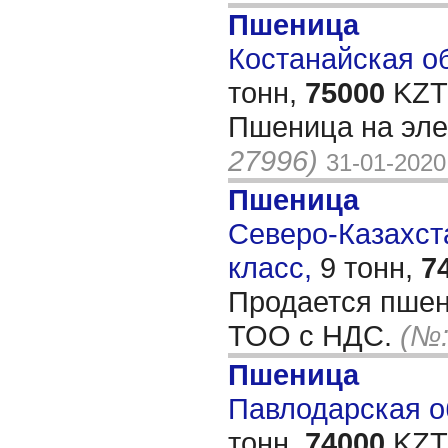
Пшеница
Костанайская об
тонн,
75000
KZT/
Пшеница на эле
27996)
31-01-2020
Пшеница
Северо-Казахста
класс,
9 тонн,
7
Продается пшен
ТОО с НДС.
(№:
Пшеница
Павлодарская об
тонн,
74000
KZT/