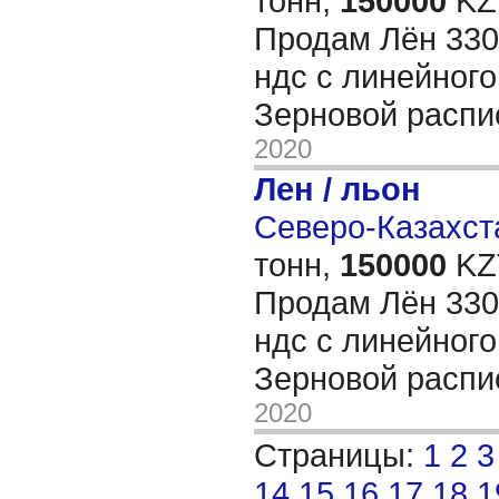
тонн,
150000
KZT
Продам Лён 330 
ндс с линейного
Зерновой расп
2020
Лен / льон
Северо-Казахста
тонн,
150000
KZT
Продам Лён 330 
ндс с линейного
Зерновой расп
2020
Страницы:
1
2
3
14
15
16
17
18
1