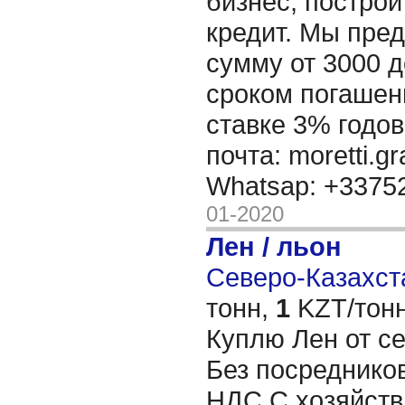
бизнес, построи
кредит. Мы пре
сумму от 3000 д
сроком погашени
ставке 3% годов
почта: moretti.g
Whatsap: +337
01-2020
Лен / льон
Северо-Казахста
тонн,
1
KZT/тонн
Куплю Лен от с
Без посреднико
НДС С хозяйств