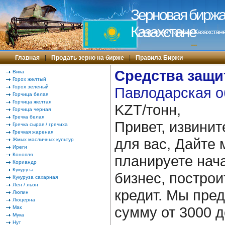
Зерновая биржа 
Казахстане
Зерновая биржа в Казахстане
---
Главная
|
Продать зерно на бирже
|
Правила Биржи
Средства защи
Вика
Горох желтый
Горох зеленый
Павлодарская о
Горчица белая
Горчица желтая
KZT/тонн,
Горчица черная
Гречка белая
Привет, извинит
Гречка сырая / гречиха
Гречкая жареная
для вас, Дайте 
Жмых масличных культур
Иреги
Конопля
планируете нача
Кориандр
Кукуруза
бизнес, построи
Кукуруза сахарная
Лен / льон
кредит. Мы пре
Люпин
Люцерна
сумму от 3000 д
Мак
Мука
Нут