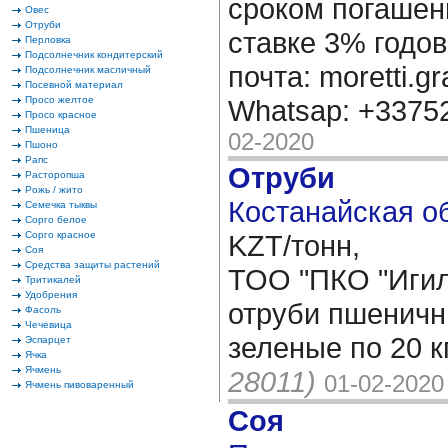
сроком погашени
Овес
Отруби
ставке 3% годов
Перловка
Подсолнечник кондитерский
почта: moretti.g
Подсолнечник масличный
Посевной материал
Просо желтое
Whatsap: +337
Просо красное
Пшеница
02-2020
Пшоно
Рапс
Отруби
Расторопша
Рожь / жито
Костанайская об
Семечка тыквы
Сорго белое
Сорго красное
KZT/тонн,
Соя
Средства защиты растений
ТОО "ПКО "Игил
Тритикалей
Удобрения
отруби пшенич
Фасоль
Чечевица
зеленые по 20 к
Эспарцет
Ячка
Ячмень
28011)
01-02-2020
Ячмень пивоваренный
Соя