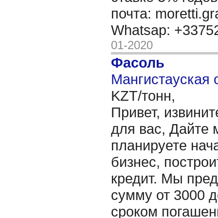
почта: moretti.g
Whatsap: +337
01-2020
Фасоль
Мангистауская о
KZT/тонн,
Привет, извинит
для вас, Дайте 
планируете нача
бизнес, построи
кредит. Мы пре
сумму от 3000 д
сроком погашени