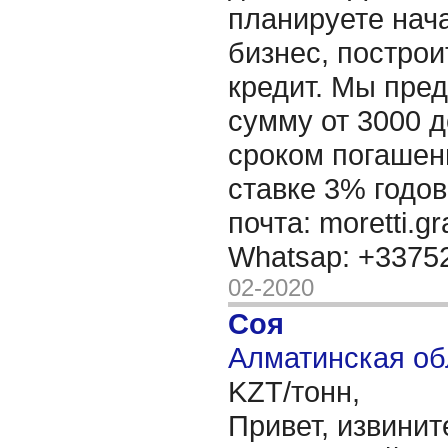
планируете нача
бизнес, построи
кредит. Мы пре
сумму от 3000 д
сроком погашени
ставке 3% годов
почта: moretti.g
Whatsap: +337
02-2020
Соя
Алматинская об
KZT/тонн,
Привет, извинит