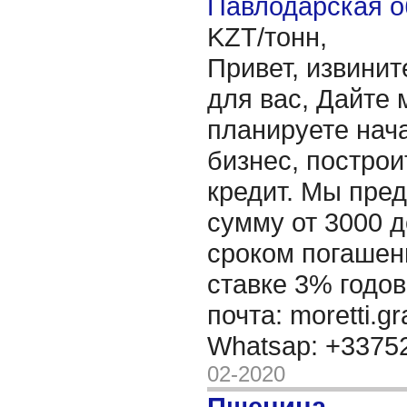
Павлодарская о
KZT/тонн,
Привет, извинит
для вас, Дайте 
планируете нача
бизнес, построи
кредит. Мы пре
сумму от 3000 д
сроком погашени
ставке 3% годов
почта: moretti.g
Whatsap: +337
02-2020
Пшеница