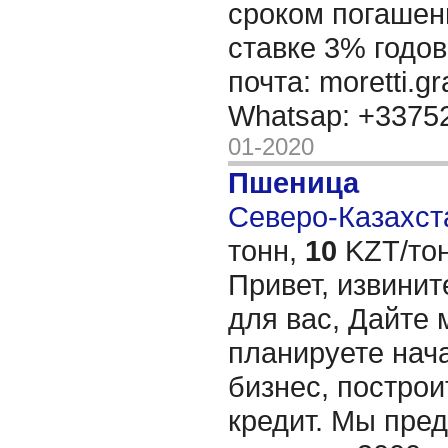
сроком погашени
ставке 3% годов
почта: moretti.g
Whatsap: +337
01-2020
Пшеница
Северо-Казахста
тонн,
10
KZT/тон
Привет, извинит
для вас, Дайте 
планируете нача
бизнес, построи
кредит. Мы пре