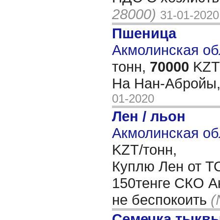
28000)
31-01-2020
Пшеница
Акмолинская обл
тонн,
70000
KZT/
На Нан-Абройы,
01-2020
Лен / льон
Акмолинская об
KZT/тонн,
Куплю Лен от Т
150тенге СКО А
не беспокоить
(
Семечка тыкв