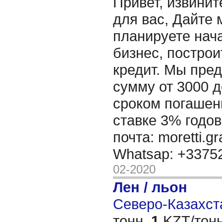
Привет, извинит
для вас, Дайте 
планируете нача
бизнес, построи
кредит. Мы пре
сумму от 3000 д
сроком погашени
ставке 3% годов
почта: moretti.g
Whatsap: +337
02-2020
Лен / льон
Северо-Казахста
тонн,
1
KZT/тонн