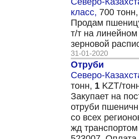
Северо-Казахста
класс,
700 тонн
Продам пшеницу
т/т на линейном
зерновой распи
31-01-2020
Отруби
Северо-Казахста
тонн,
1
KZT/тонн
Закупает на по
отруби пшеничн
со всех регионо
жд транспортом
523007. Оплата