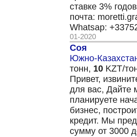
ставке 3% годов
почта: moretti.g
Whatsap: +337
01-2020
Соя
Южно-Казахстан
тонн,
10
KZT/тон
Привет, извинит
для вас, Дайте 
планируете нача
бизнес, построи
кредит. Мы пре
сумму от 3000 д