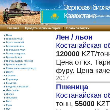
Зерновая биржа 
Казахстане
Зерновая биржа в Казахстане
---
Главная
|
Продать зерно на бирже
|
Правила Биржи
Лен / льон
Вика
Горох желтый
Горох зеленый
Костанайская об
Горчица белая
Горчица желтая
120000
KZT/тон
Горчица черная
Гречка белая
Цена от кх. Тар
Гречка сырая / гречиха
Гречкая жареная
фуру. Цена кач
Жмых масличных культур
Иреги
Конопля
2017
Кориандр
Кукуруза
Пшеница
Кукуруза сахарная
Лен / льон
Костанайская об
Люпин
Люцерна
тонн,
55000
KZT/
Мак
Мука
Нут