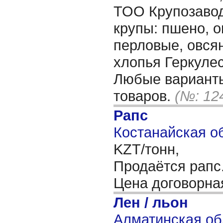
ТОО Крупозаво
крупы: пшено, о
перловые, овся
хлопья Геркуле
Любые варианты
товаров.
(№: 12
Рапс
Костанайская об
KZT/тонн,
Продаётся рапс
Цена договорн
Лен / льон
Алматинская об