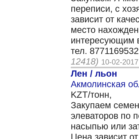
переписи, с хо
зависит от каче
место нахожден
интересующим в
тел. 877116953
12418)
10-02-2017
Лен / льон
Акмолинская об
KZT/тонн,
Закупаем семен
элеваторов по п
насыпью или зат
Цена зависит от