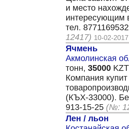
и место нахожд
интересующим в
тел. 877116953
12417)
10-02-2017
Ячмень
Акмолинская обл
тонн,
35000
KZT/
Компания купит
товаропроизвод
(КЪХ-33000). Бе
913-15-25
(№: 1
Лен / льон
Костанайская об