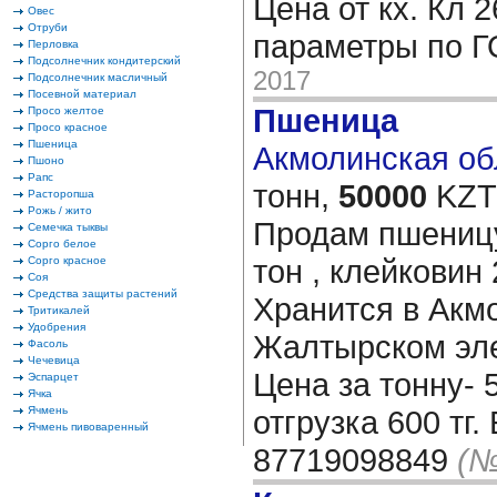
Цена от кх. Кл 
Овес
Отруби
параметры по Г
Перловка
Подсолнечник кондитерский
2017
Подсолнечник масличный
Посевной материал
Пшеница
Просо желтое
Просо красное
Пшеница
Акмолинская обл
Пшоно
Рапс
тонн,
50000
KZT/
Расторопша
Рожь / жито
Продам пшеницу
Семечка тыквы
Сорго белое
тон , клейковин 
Сорго красное
Соя
Средства защиты растений
Хранится в Акм
Тритикалей
Удобрения
Жалтырском эле
Фасоль
Чечевица
Цена за тонну- 
Эспарцет
Ячка
Ячмень
отгрузка 600 тг.
Ячмень пивоваренный
87719098849
(№