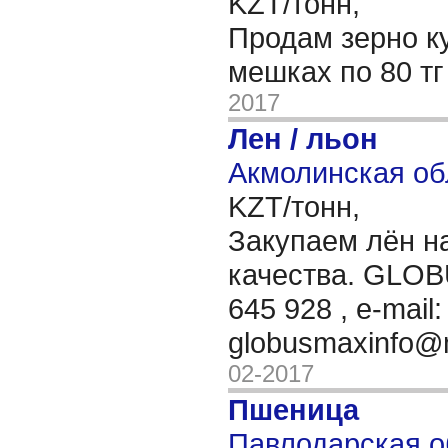
KZT/тонн,
Продам зерно ку
мешках по 80 тг
2017
Лен / льон
Акмолинская об
KZT/тонн,
Закупаем лён на
качества. GLOB
645 928 , e-mail:
globusmaxinfo@
02-2017
Пшеница
Павлодарская об