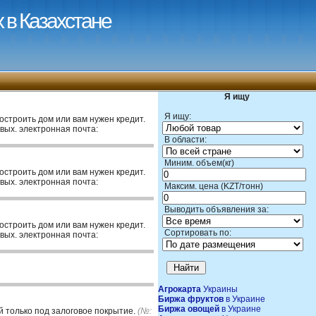
 в Казахстане
Я ищу
Я ищу:
построить дом или вам нужен кредит.
вых. электронная почта:
В области:
Миним. объем(кг)
построить дом или вам нужен кредит.
вых. электронная почта:
Максим. цена (KZT/тонн)
Выводить объявления за:
построить дом или вам нужен кредит.
Сортировать по:
вых. электронная почта:
Агрокарта
Украины
Биржа фруктов
в Украине
Биржа овощей
в Украине
 только под залоговое покрытие.
(№: