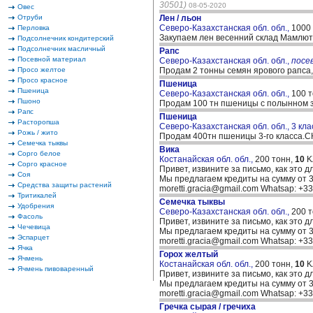
30501)
08-05-2020
Овес
Отруби
Лен / льон
Северо-Казахстанская обл. обл.,
1000
Перловка
Закупаем лен весенний склад Мамлю
Подсолнечник кондитерский
Подсолнечник масличный
Рапс
Посевной материал
Северо-Казахстанская обл. обл.,
посе
Просо желтое
Продам 2 тонны семян ярового рапса,
Просо красное
Пшеница
Пшеница
Северо-Казахстанская обл. обл.,
100 
Пшоно
Продам 100 тн пшеницы с полынном за
Рапс
Пшеница
Расторопша
Северо-Казахстанская обл. обл., 3 кла
Рожь / жито
Продам 400тн пшеницы 3-го класса.СК
Семечка тыквы
Вика
Сорго белое
Костанайская обл. обл.,
200 тонн,
10
K
Сорго красное
Привет, извините за письмо, как это д
Соя
Мы предлагаем кредиты на сумму от 30
Средства защиты растений
moretti.gracia@gmail.com Whatsap: +
Тритикалей
Семечка тыквы
Удобрения
Северо-Казахстанская обл. обл.,
200 
Фасоль
Привет, извините за письмо, как это д
Чечевица
Мы предлагаем кредиты на сумму от 30
Эспарцет
moretti.gracia@gmail.com Whatsap: +
Ячка
Горох желтый
Ячмень
Костанайская обл. обл.,
200 тонн,
10
K
Ячмень пивоваренный
Привет, извините за письмо, как это д
Мы предлагаем кредиты на сумму от 30
moretti.gracia@gmail.com Whatsap: +
Гречка сырая / гречиха