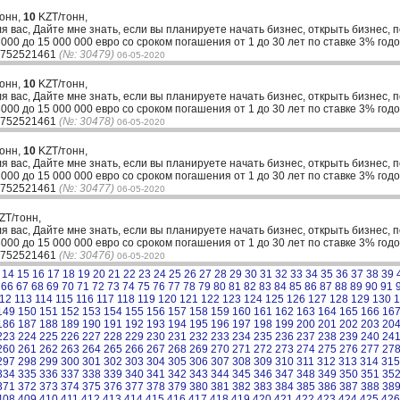
тонн,
10
KZT/тонн,
ля вас, Дайте мне знать, если вы планируете начать бизнес, открыть бизнес, 
00 до 15 000 000 евро со сроком погашения от 1 до 30 лет по ставке 3% годо
33752521461
(№: 30479)
06-05-2020
тонн,
10
KZT/тонн,
ля вас, Дайте мне знать, если вы планируете начать бизнес, открыть бизнес, 
00 до 15 000 000 евро со сроком погашения от 1 до 30 лет по ставке 3% годо
33752521461
(№: 30478)
06-05-2020
тонн,
10
KZT/тонн,
ля вас, Дайте мне знать, если вы планируете начать бизнес, открыть бизнес, 
00 до 15 000 000 евро со сроком погашения от 1 до 30 лет по ставке 3% годо
33752521461
(№: 30477)
06-05-2020
ZT/тонн,
ля вас, Дайте мне знать, если вы планируете начать бизнес, открыть бизнес, 
00 до 15 000 000 евро со сроком погашения от 1 до 30 лет по ставке 3% годо
33752521461
(№: 30476)
06-05-2020
14
15
16
17
18
19
20
21
22
23
24
25
26
27
28
29
30
31
32
33
34
35
36
37
38
39
66
67
68
69
70
71
72
73
74
75
76
77
78
79
80
81
82
83
84
85
86
87
88
89
90
91
12
113
114
115
116
117
118
119
120
121
122
123
124
125
126
127
128
129
130
1
149
150
151
152
153
154
155
156
157
158
159
160
161
162
163
164
165
166
16
186
187
188
189
190
191
192
193
194
195
196
197
198
199
200
201
202
203
20
223
224
225
226
227
228
229
230
231
232
233
234
235
236
237
238
239
240
24
260
261
262
263
264
265
266
267
268
269
270
271
272
273
274
275
276
277
27
297
298
299
300
301
302
303
304
305
306
307
308
309
310
311
312
313
314
315
334
335
336
337
338
339
340
341
342
343
344
345
346
347
348
349
350
351
35
371
372
373
374
375
376
377
378
379
380
381
382
383
384
385
386
387
388
38
408
409
410
411
412
413
414
415
416
417
418
419
420
421
422
423
424
425
426