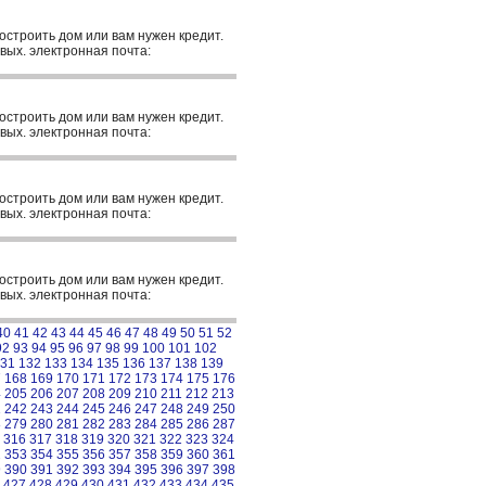
построить дом или вам нужен кредит.
вых. электронная почта:
построить дом или вам нужен кредит.
вых. электронная почта:
построить дом или вам нужен кредит.
вых. электронная почта:
построить дом или вам нужен кредит.
вых. электронная почта:
40
41
42
43
44
45
46
47
48
49
50
51
52
92
93
94
95
96
97
98
99
100
101
102
31
132
133
134
135
136
137
138
139
7
168
169
170
171
172
173
174
175
176
4
205
206
207
208
209
210
211
212
213
1
242
243
244
245
246
247
248
249
250
8
279
280
281
282
283
284
285
286
287
316
317
318
319
320
321
322
323
324
2
353
354
355
356
357
358
359
360
361
9
390
391
392
393
394
395
396
397
398
427
428
429
430
431
432
433
434
435