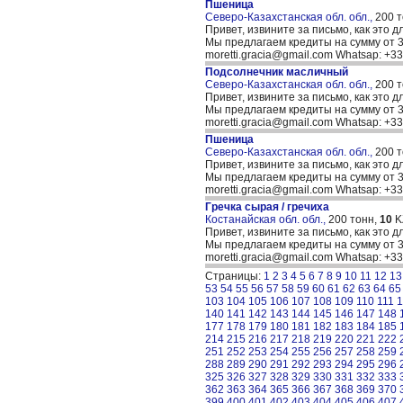
Пшеница
Северо-Казахстанская обл. обл.,
200 
Привет, извините за письмо, как это д
Мы предлагаем кредиты на сумму от 30
moretti.gracia@gmail.com Whatsap: +
Подсолнечник масличный
Северо-Казахстанская обл. обл.,
200 
Привет, извините за письмо, как это д
Мы предлагаем кредиты на сумму от 30
moretti.gracia@gmail.com Whatsap: +
Пшеница
Северо-Казахстанская обл. обл.,
200 
Привет, извините за письмо, как это д
Мы предлагаем кредиты на сумму от 30
moretti.gracia@gmail.com Whatsap: +
Гречка сырая / гречиха
Костанайская обл. обл.,
200 тонн,
10
K
Привет, извините за письмо, как это д
Мы предлагаем кредиты на сумму от 30
moretti.gracia@gmail.com Whatsap: +
Страницы:
1
2
3
4
5
6
7
8
9
10
11
12
13
53
54
55
56
57
58
59
60
61
62
63
64
65
103
104
105
106
107
108
109
110
111
1
140
141
142
143
144
145
146
147
148
177
178
179
180
181
182
183
184
185
214
215
216
217
218
219
220
221
222
251
252
253
254
255
256
257
258
259
288
289
290
291
292
293
294
295
296
325
326
327
328
329
330
331
332
333
362
363
364
365
366
367
368
369
370
399
400
401
402
403
404
405
406
407