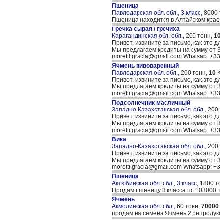
Пшеница
Павлодарская обл. обл., 3 класс,
8000 
Пшеница находится в Алтайском крае,
Гречка сырая / гречиха
Карагандинская обл. обл.,
200 тонн,
1
Привет, извините за письмо, как это д
Мы предлагаем кредиты на сумму от 30
moretti.gracia@gmail.com Whatsap: +
Ячмень пивоваренный
Павлодарская обл. обл.,
200 тонн,
10
K
Привет, извините за письмо, как это д
Мы предлагаем кредиты на сумму от 30
moretti.gracia@gmail.com Whatsap: +
Подсолнечник масличный
Западно-Казахстанская обл. обл.,
200
Привет, извините за письмо, как это д
Мы предлагаем кредиты на сумму от 30
moretti.gracia@gmail.com Whatsap: +
Вика
Западно-Казахстанская обл. обл.,
200
Привет, извините за письмо, как это д
Мы предлагаем кредиты на сумму от 30
moretti.gracia@gmail.com Whatsapp: 
Пшеница
Актюбинская обл. обл., 3 класс,
1800 т
Продам пшеницу 3 класса по 103000 те
Ячмень
Акмолинская обл. обл.,
60 тонн,
70000
продам на семена Ячмень 2 репродук