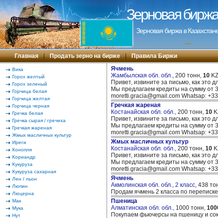
Зерновая биржа 
Зерновая биржа в Казахстане
---
Главная
|
Продать зерно на бирже
|
Правила Биржи
Ячмень
Вика
Жамбылская обл. обл.,
200 тонн,
10
KZ
Горох желтый
Привет, извините за письмо, как это д
Горох зеленый
Мы предлагаем кредиты на сумму от 30
Горчица белая
moretti.gracia@gmail.com Whatsap: +
Горчица желтая
Гречкая жареная
Горчица черная
Костанайская обл. обл.,
200 тонн,
10
K
Гречка белая
Привет, извините за письмо, как это д
Гречка сырая / гречиха
Мы предлагаем кредиты на сумму от 30
Гречкая жареная
moretti.gracia@gmail.com Whatsap: +
Жмых масличных культур
Жмых масличных культур
Иреги
Костанайская обл. обл.,
200 тонн,
10
K
Конопля
Привет, извините за письмо, как это д
Кориандр
Мы предлагаем кредиты на сумму от 30
Кукуруза
moretti.gracia@gmail.com Whatsap: +
Кукуруза сахарная
Ячмень
Лен / льон
Акмолинская обл. обл., 2 класс,
438 то
Люпин
Продам ячмень 2 класса по переписке
Люцерна
Пшеница
Мак
Алматинская обл. обл.,
1000 тонн,
100
Мука
Покупаем фьючерсы на пшеницу и сою
Нут