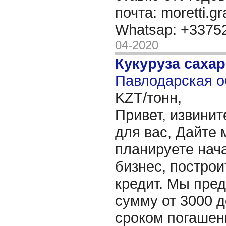
почта: moretti.g
Whatsap: +337
04-2020
Кукуруза саха
Павлодарская о
KZT/тонн,
Привет, извинит
для вас, Дайте 
планируете нача
бизнес, построи
кредит. Мы пре
сумму от 3000 д
сроком погашени