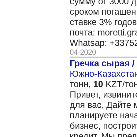
сумму от 3000 д
сроком погашени
ставке 3% годов
почта: moretti.g
Whatsap: +337
04-2020
Гречка сырая /
Южно-Казахстан
тонн,
10
KZT/тон
Привет, извинит
для вас, Дайте 
планируете нача
бизнес, построи
кредит. Мы пре