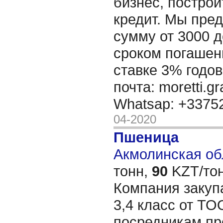
бизнес, построи
кредит. Мы пре
сумму от 3000 д
сроком погашени
ставке 3% годов
почта: moretti.g
Whatsap: +337
04-2020
Пшеница
Акмолинская обл
тонн,
90
KZT/тон
Компания закуп
3,4 класс от ТО
посредникам пр