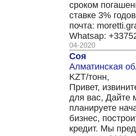
сроком погашени
ставке 3% годов
почта: moretti.g
Whatsap: +337
04-2020
Соя
Алматинская об
KZT/тонн,
Привет, извинит
для вас, Дайте 
планируете нача
бизнес, построи
кредит. Мы пре