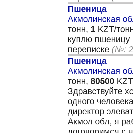
Пшеница
Акмолинская обл
тонн,
1
KZT/тонн
куплю пшеницу 3
переписке
(№: 
Пшеница
Акмолинская обл
тонн,
80500
KZT/
Здравствуйте хо
одного человека
директор элева
Акмол обл, я ра
договоримся с 