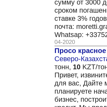
сумму от 3000 д
сроком погашени
ставке 3% годов
почта: moretti.g
Whatsap: +337
04-2020
Просо красное
Северо-Казахста
тонн,
10
KZT/тон
Привет, извинит
для вас, Дайте 
планируете нача
бизнес, построи