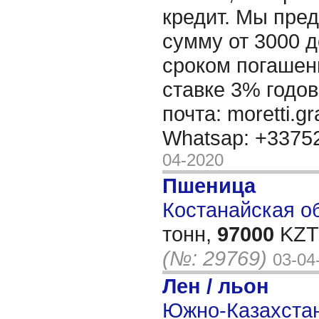
кредит. Мы пре
сумму от 3000 д
сроком погашени
ставке 3% годов
почта: moretti.g
Whatsap: +337
04-2020
Пшеница
Костанайская об
тонн,
97000
KZT/
(№: 29769)
03-04
Лен / льон
Южно-Казахстан