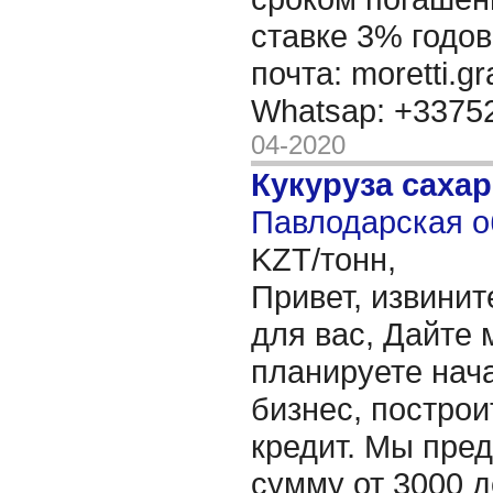
ставке 3% годов
почта: moretti.g
Whatsap: +337
04-2020
Кукуруза саха
Павлодарская о
KZT/тонн,
Привет, извинит
для вас, Дайте 
планируете нача
бизнес, построи
кредит. Мы пре
сумму от 3000 д