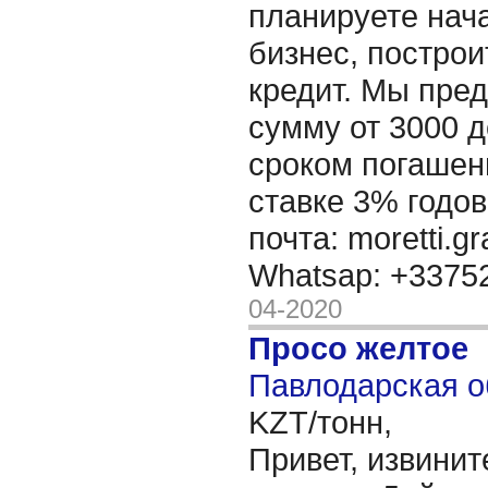
планируете нача
бизнес, построи
кредит. Мы пре
сумму от 3000 д
сроком погашени
ставке 3% годов
почта: moretti.g
Whatsap: +337
04-2020
Просо желтое
Павлодарская о
KZT/тонн,
Привет, извинит