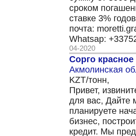
сроком погашени
ставке 3% годов
почта: moretti.g
Whatsap: +337
04-2020
Сорго красное
Акмолинская об
KZT/тонн,
Привет, извинит
для вас, Дайте 
планируете нача
бизнес, построи
кредит. Мы пре