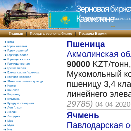
Зерновая биржа 
Казахстане
Зерновая биржа в Казахстане
---
Главная
|
Продать зерно на бирже
|
Правила Биржи
Пшеница
Вика
Горох желтый
Горох зеленый
Акмолинская об
Горчица белая
Горчица желтая
90000
KZT/тонн,
Горчица черная
Гречка белая
Мукомольный ко
Гречка сырая / гречиха
Гречкая жареная
пшеницу 3,4 кла
Жмых масличных культур
Иреги
Конопля
линейнего элев
Кориандр
Кукуруза
29785)
04-04-2020
Кукуруза сахарная
Лен / льон
Люпин
Ячмень
Люцерна
Мак
Павлодарская о
Мука
Нут