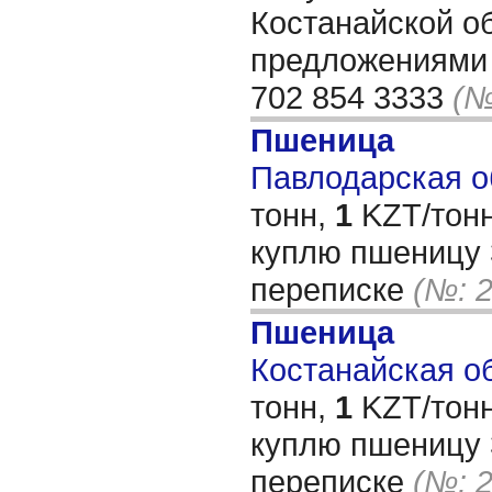
Костанайской об
предложениями 
702 854 3333
(№
Пшеница
Павлодарская об
тонн,
1
KZT/тонн
куплю пшеницу 3
переписке
(№: 
Пшеница
Костанайская об
тонн,
1
KZT/тонн
куплю пшеницу 3
переписке
(№: 