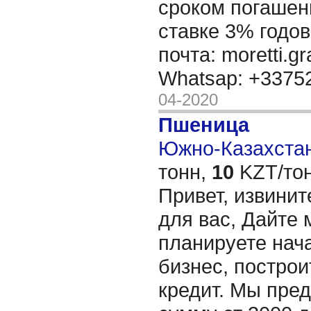
сроком погашени
ставке 3% годов
почта: moretti.g
Whatsap: +337
04-2020
Пшеница
Южно-Казахстан
тонн,
10
KZT/тон
Привет, извинит
для вас, Дайте 
планируете нача
бизнес, построи
кредит. Мы пре