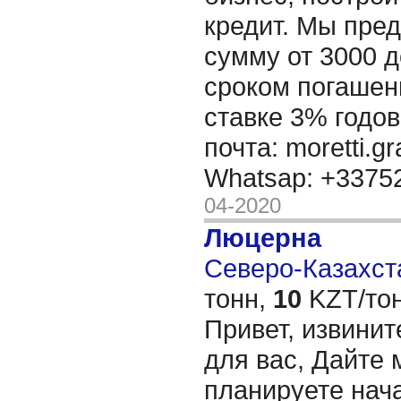
кредит. Мы пре
сумму от 3000 д
сроком погашени
ставке 3% годов
почта: moretti.g
Whatsap: +337
04-2020
Люцерна
Северо-Казахста
тонн,
10
KZT/тон
Привет, извинит
для вас, Дайте 
планируете нача