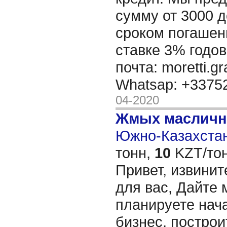
сумму от 3000 д
сроком погашени
ставке 3% годов
почта: moretti.g
Whatsap: +337
04-2020
Жмых масличн
Южно-Казахстан
тонн,
10
KZT/тон
Привет, извинит
для вас, Дайте 
планируете нача
бизнес, построи