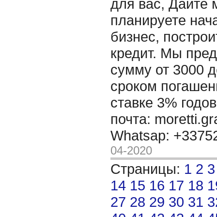
для вас, Дайте 
планируете нача
бизнес, построи
кредит. Мы пре
сумму от 3000 д
сроком погашени
ставке 3% годов
почта: moretti.g
Whatsap: +337
04-2020
Страницы:
1
2
3
14
15
16
17
18
1
27
28
29
30
31
3