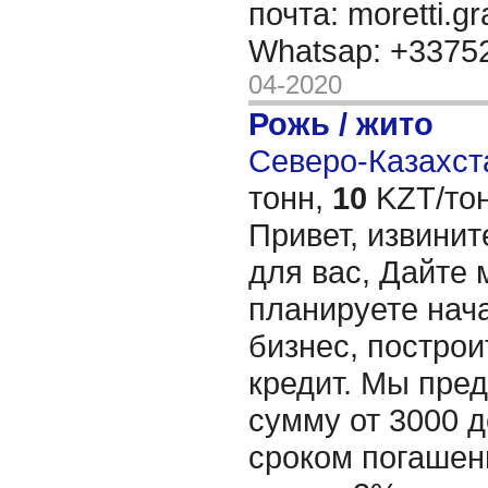
почта: moretti.g
Whatsap: +337
04-2020
Рожь / жито
Северо-Казахста
тонн,
10
KZT/тон
Привет, извинит
для вас, Дайте 
планируете нача
бизнес, построи
кредит. Мы пре
сумму от 3000 д
сроком погашени