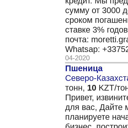
кредит. Мы пре
сумму от 3000 д
сроком погашени
ставке 3% годов
почта: moretti.g
Whatsap: +337
04-2020
Пшеница
Северо-Казахста
тонн,
10
KZT/тон
Привет, извинит
для вас, Дайте 
планируете нача
бизнес, построи