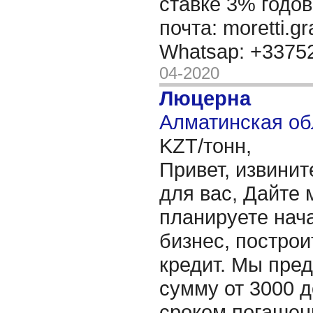
ставке 3% годов
почта: moretti.g
Whatsap: +337
04-2020
Люцерна
Алматинская об
KZT/тонн,
Привет, извинит
для вас, Дайте 
планируете нача
бизнес, построи
кредит. Мы пре
сумму от 3000 д
сроком погашени