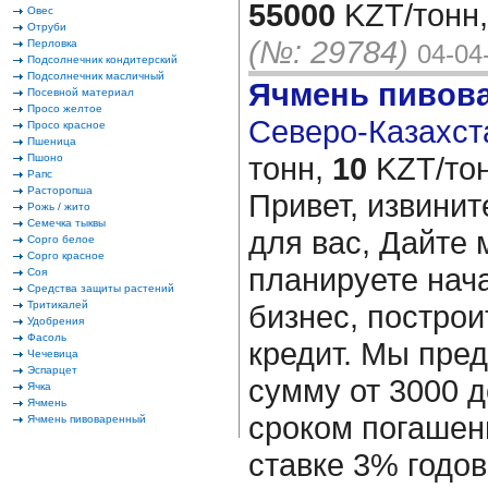
55000
KZT/тонн,
Овес
Отруби
(№: 29784)
Перловка
04-04
Подсолнечник кондитерский
Подсолнечник масличный
Ячмень пивов
Посевной материал
Просо желтое
Северо-Казахста
Просо красное
Пшеница
тонн,
10
KZT/тон
Пшоно
Рапс
Расторопша
Привет, извинит
Рожь / жито
Семечка тыквы
для вас, Дайте 
Сорго белое
Сорго красное
планируете нача
Соя
Средства защиты растений
Тритикалей
бизнес, построи
Удобрения
Фасоль
кредит. Мы пре
Чечевица
Эспарцет
сумму от 3000 д
Ячка
Ячмень
сроком погашени
Ячмень пивоваренный
ставке 3% годов