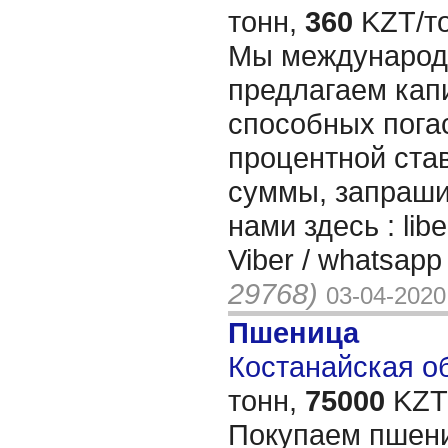
тонн,
360
KZT/то
Мы международн
предлагаем кап
способных погас
процентной ста
суммы, запраши
нами здесь : li
Viber / whatsap
29768)
03-04-2020
Пшеница
Костанайская об
тонн,
75000
KZT/
Покупаем пшени