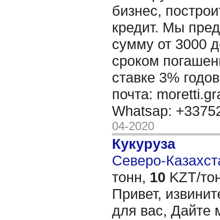
бизнес, построи
кредит. Мы пре
сумму от 3000 д
сроком погашени
ставке 3% годов
почта: moretti.g
Whatsap: +337
04-2020
Кукуруза
Северо-Казахста
тонн,
10
KZT/тон
Привет, извинит
для вас, Дайте 