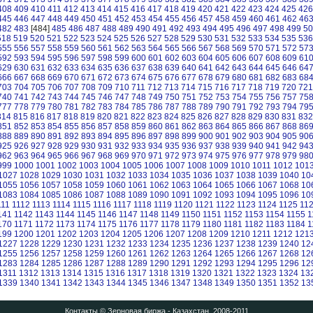
408
409
410
411
412
413
414
415
416
417
418
419
420
421
422
423
424
425
426
445
446
447
448
449
450
451
452
453
454
455
456
457
458
459
460
461
462
46
482
483
[484]
485
486
487
488
489
490
491
492
493
494
495
496
497
498
499
50
518
519
520
521
522
523
524
525
526
527
528
529
530
531
532
533
534
535
536
555
556
557
558
559
560
561
562
563
564
565
566
567
568
569
570
571
572
57
592
593
594
595
596
597
598
599
600
601
602
603
604
605
606
607
608
609
61
629
630
631
632
633
634
635
636
637
638
639
640
641
642
643
644
645
646
64
666
667
668
669
670
671
672
673
674
675
676
677
678
679
680
681
682
683
68
703
704
705
706
707
708
709
710
711
712
713
714
715
716
717
718
719
720
721
740
741
742
743
744
745
746
747
748
749
750
751
752
753
754
755
756
757
75
777
778
779
780
781
782
783
784
785
786
787
788
789
790
791
792
793
794
79
814
815
816
817
818
819
820
821
822
823
824
825
826
827
828
829
830
831
832
851
852
853
854
855
856
857
858
859
860
861
862
863
864
865
866
867
868
86
888
889
890
891
892
893
894
895
896
897
898
899
900
901
902
903
904
905
90
925
926
927
928
929
930
931
932
933
934
935
936
937
938
939
940
941
942
94
962
963
964
965
966
967
968
969
970
971
972
973
974
975
976
977
978
979
98
999
1000
1001
1002
1003
1004
1005
1006
1007
1008
1009
1010
1011
1012
101
1027
1028
1029
1030
1031
1032
1033
1034
1035
1036
1037
1038
1039
1040
10
1055
1056
1057
1058
1059
1060
1061
1062
1063
1064
1065
1066
1067
1068
10
1083
1084
1085
1086
1087
1088
1089
1090
1091
1092
1093
1094
1095
1096
10
111
1112
1113
1114
1115
1116
1117
1118
1119
1120
1121
1122
1123
1124
1125
11
141
1142
1143
1144
1145
1146
1147
1148
1149
1150
1151
1152
1153
1154
1155
1
170
1171
1172
1173
1174
1175
1176
1177
1178
1179
1180
1181
1182
1183
1184
1
199
1200
1201
1202
1203
1204
1205
1206
1207
1208
1209
1210
1211
1212
121
1227
1228
1229
1230
1231
1232
1233
1234
1235
1236
1237
1238
1239
1240
12
1255
1256
1257
1258
1259
1260
1261
1262
1263
1264
1265
1266
1267
1268
12
1283
1284
1285
1286
1287
1288
1289
1290
1291
1292
1293
1294
1295
1296
12
1311
1312
1313
1314
1315
1316
1317
1318
1319
1320
1321
1322
1323
1324
13
1339
1340
1341
1342
1343
1344
1345
1346
1347
1348
1349
1350
1351
1352
13
Контакты
© Зерновая биржа - Казахстан, 2008-2011