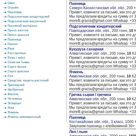
Овес
Пшеница
Отруби
Северо-Казахстанская обл. обл.,
200 
Привет, извините за письмо, как это д
Перловка
Мы предлагаем кредиты на сумму от 30
Подсолнечник кондитерский
moretti.gracia@gmail.com Whatsap: +
Подсолнечник масличный
Посевной материал
Подсолнечник кондитерский
Просо желтое
Павлодарская обл. обл.,
200 тонн,
10
K
Привет, извините за письмо, как это д
Просо красное
Мы предлагаем кредиты на сумму от 30
Пшеница
moretti.gracia@gmail.com Whatsap: +
Пшоно
Рапс
Кукуруза сахарная
Расторопша
Алматинская обл. обл.,
200 тонн,
10
KZ
Привет, извините за письмо, как это д
Рожь / жито
Мы предлагаем кредиты на сумму от 30
Семечка тыквы
moretti.gracia@gmail.com Whatsap: +
Сорго белое
Сорго красное
Ячмень
Соя
Акмолинская обл. обл.,
200 тонн,
10
KZ
Привет, извините за письмо, как это д
Средства защиты растений
Мы предлагаем кредиты на сумму от 30
Тритикалей
moretti.gracia@gmail.com Whatsap: +
Удобрения
Фасоль
Гречка сырая / гречиха
Чечевица
Акмолинская обл. обл.,
200 тонн,
10
KZ
Привет, извините за письмо, как это д
Эспарцет
Мы предлагаем кредиты на сумму от 30
Ячка
moretti.gracia@gmail.com Whatsap: +
Ячмень
Ячмень пивоваренный
Пшеница
Костанайская обл. обл., 3 класс,
1000 
Закупаем пшеницу с клейковиной 30+ 
Лен / льон