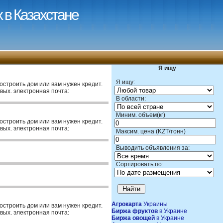
 в Казахстане
Я ищу
Я ищу:
построить дом или вам нужен кредит.
вых. электронная почта:
В области:
Миним. объем(кг)
построить дом или вам нужен кредит.
вых. электронная почта:
Максим. цена (KZT/тонн)
Выводить объявления за:
Сортировать по:
Агрокарта
Украины
построить дом или вам нужен кредит.
Биржа фруктов
в Украине
вых. электронная почта:
Биржа овощей
в Украине