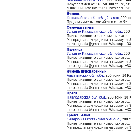
Акмолинская обл. обл.,
2000 тонн,
160
Покупаем лён от КХ 150 000 тенге, от
выше. Пишите на525090 ватсапп.
(№:
Ячмень
Костанайская обл. обл., 2 класс,
200 т
Продам ячмень с хозяйства от кх без
Семечка тыквы
Западно-Казахстанская обл. обл.,
200
Привет, извините за письмо, как это д
Мы предлагаем кредиты на сумму от 30
moretti.gracia@gmail.com Whatsap: +
Пшеница
Западно-Казахстанская обл. обл.,
200
Привет, извините за письмо, как это д
Мы предлагаем кредиты на сумму от 30
moretti.gracia@gmail.com Whatsap: +
Ячмень пивоваренный
Алматинская обл. обл.,
200 тонн,
10
KZ
Привет, извините за письмо, как это д
Мы предлагаем кредиты на сумму от 30
moretti.gracia@gmail.com Whatsap: +
Иреги
Павлодарская обл. обл.,
200 тонн,
10
K
Привет, извините за письмо, как это д
Мы предлагаем кредиты на сумму от 30
moretti.gracia@gmail.com Whatsap: +
Гречка белая
Северо-Казахстанская обл. обл.,
200 
Привет, извините за письмо, как это д
Мы предлагаем кредиты на сумму от 30