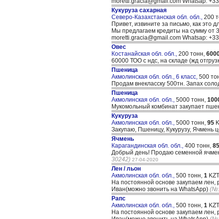
moretti.gracia@gmail.com Whatsap: +
Кукуруза сахарная
Северо-Казахстанская обл. обл.,
200 
Привет, извините за письмо, как это д
Мы предлагаем кредиты на сумму от 30
moretti.gracia@gmail.com Whatsap: +
Овес
Костанайская обл. обл.,
200 тонн,
600
60000 ТОО с ндс, на складе (жд отгру
Пшеница
Акмолинская обл. обл., 6 класс,
500 то
Продам внекласску 500тн. Запах соло
Пшеница
Акмолинская обл. обл.,
5000 тонн,
100
Мукомольный комбинат закупает пшен
Кукуруза
Акмолинская обл. обл.,
5000 тонн,
95
K
Закупаю, Пшеницу, Кукурузу, Ячмень 
Ячмень
Карагандинская обл. обл.,
400 тонн,
8
Добрый день! Продаю семенной ячмень
30242)
27-04-2020
Лен / льон
Акмолинская обл. обл.,
500 тонн,
1
KZT
На постоянной основе закупаем лен, 
Иван(можно звонить на WhatsApp)
(№:
Рапс
Акмолинская обл. обл.,
500 тонн,
1
KZT
На постоянной основе закупаем лен, 