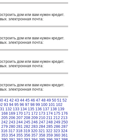
построить дом или вам нужен кредит.
вых. электронная почта:
построить дом или вам нужен кредит.
вых. электронная почта:
построить дом или вам нужен кредит.
вых. электронная почта:
построить дом или вам нужен кредит.
вых. электронная почта:
40
41
42
43
44
45
46
47
48
49
50
51
52
92
93
94
95
96
97
98
99
100
101
102
31
132
133
134
135
136
137
138
139
7
168
169
170
171
172
173
174
175
176
4
205
206
207
208
209
210
211
212
213
1
242
243
244
245
246
247
248
249
250
8
279
280
281
282
283
284
285
286
287
316
317
318
319
320
321
322
323
324
2
353
354
355
356
357
358
359
360
361
9
390
391
392
393
394
395
396
397
398