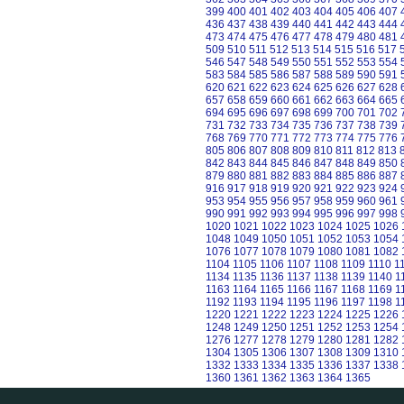
399
400
401
402
403
404
405
406
407
436
437
438
439
440
441
442
443
444
473
474
475
476
477
478
479
480
481
509
510
511
512
513
514
515
516
517
546
547
548
549
550
551
552
553
554
583
584
585
586
587
588
589
590
591
620
621
622
623
624
625
626
627
628
657
658
659
660
661
662
663
664
665
694
695
696
697
698
699
700
701
702
731
732
733
734
735
736
737
738
739
768
769
770
771
772
773
774
775
776
805
806
807
808
809
810
811
812
813
842
843
844
845
846
847
848
849
850
879
880
881
882
883
884
885
886
887
916
917
918
919
920
921
922
923
924
953
954
955
956
957
958
959
960
961
990
991
992
993
994
995
996
997
998
1020
1021
1022
1023
1024
1025
1026
1048
1049
1050
1051
1052
1053
1054
1076
1077
1078
1079
1080
1081
1082
1104
1105
1106
1107
1108
1109
1110
1
1134
1135
1136
1137
1138
1139
1140
1
1163
1164
1165
1166
1167
1168
1169
1
1192
1193
1194
1195
1196
1197
1198
1
1220
1221
1222
1223
1224
1225
1226
1248
1249
1250
1251
1252
1253
1254
1276
1277
1278
1279
1280
1281
1282
1304
1305
1306
1307
1308
1309
1310
1332
1333
1334
1335
1336
1337
1338
1360
1361
1362
1363
1364
1365