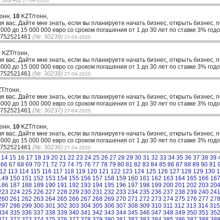
 30240)
27-04-2020
тонн,
10
KZT/тонн,
ля вас, Дайте мне знать, если вы планируете начать бизнес, открыть бизнес, 
00 до 15 000 000 евро со сроком погашения от 1 до 30 лет по ставке 3% годо
33752521461
(№: 30239)
27-04-2020
0
KZT/тонн,
ля вас, Дайте мне знать, если вы планируете начать бизнес, открыть бизнес, 
00 до 15 000 000 евро со сроком погашения от 1 до 30 лет по ставке 3% годо
33752521461
(№: 30238)
27-04-2020
T/тонн,
ля вас, Дайте мне знать, если вы планируете начать бизнес, открыть бизнес, 
00 до 15 000 000 евро со сроком погашения от 1 до 30 лет по ставке 3% годо
33752521461
(№: 30237)
27-04-2020
тонн,
10
KZT/тонн,
ля вас, Дайте мне знать, если вы планируете начать бизнес, открыть бизнес, 
00 до 15 000 000 евро со сроком погашения от 1 до 30 лет по ставке 3% годо
33752521461
(№: 30236)
27-04-2020
14
15
16
17
18
19
20
21
22
23
24
25
26
27
28
29
30
31
32
33
34
35
36
37
38
39
66
67
68
69
70
71
72
73
74
75
76
77
78
79
80
81
82
83
84
85
86
87
88
89
90
91
12
113
114
115
116
117
118
119
120
121
122
123
124
125
126
127
128
129
130
1
149
150
151
152
153
154
155
156
157
158
159
160
161
162
163
164
165
166
16
186
187
188
189
190
191
192
193
194
195
196
197
198
199
200
201
202
203
20
223
224
225
226
227
228
229
230
231
232
233
234
235
236
237
238
239
240
24
260
261
262
263
264
265
266
267
268
269
270
271
272
273
274
275
276
277
27
297
298
299
300
301
302
303
304
305
306
307
308
309
310
311
312
313
314
315
334
335
336
337
338
339
340
341
342
343
344
345
346
347
348
349
350
351
35
371
372
373
374
375
376
377
378
379
380
381
382
383
384
385
386
387
388
38