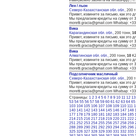
Иван(можно звонить на WhatsApp)
(№:
Лен / льон
Северо-Казахстанская обл. обл.,
200 
Привет, извините за письмо, как это д
Мы предлагаем кредиты на сумму от 30
moretti.gracia@gmail.com Whatsap: +
Вика
Карагандинская обл. обл.,
200 тонн,
1
Привет, извините за письмо, как это д
Мы предлагаем кредиты на сумму от 30
moretti.gracia@gmail.com Whatsap: +
Вика
Алматинская обл. обл.,
200 тонн,
10
KZ
Привет, извините за письмо, как это д
Мы предлагаем кредиты на сумму от 30
moretti.gracia@gmail.com Whatsap: +
Подсолнечник масличный
Северо-Казахстанская обл. обл.,
200 
Привет, извините за письмо, как это д
Мы предлагаем кредиты на сумму от 30
moretti.gracia@gmail.com Whatsap: +
Страницы:
1
2
3
4
5
6
7
8
9
10
11
12
13
53
54
55
56
57
58
59
60
61
62
63
64
65
103
104
105
106
107
108
109
110
111
1
140
141
142
143
144
145
146
147
148
177
178
179
180
181
182
183
184
185
214
215
216
217
218
219
220
221
222
251
252
253
254
255
256
257
258
259
288
289
290
291
292
293
294
295
296
325
326
327
328
329
330
331
332
333
362
363
364
365
366
367
368
369
370