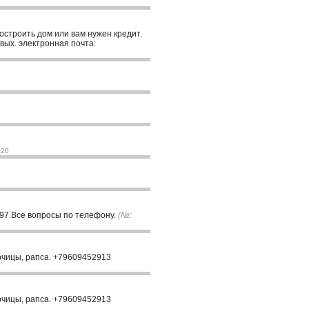
построить дом или вам нужен кредит.
вых. электронная почта:
020
 97.Все вопросы по телефону.
(№:
орчицы, рапса. +79609452913
орчицы, рапса. +79609452913