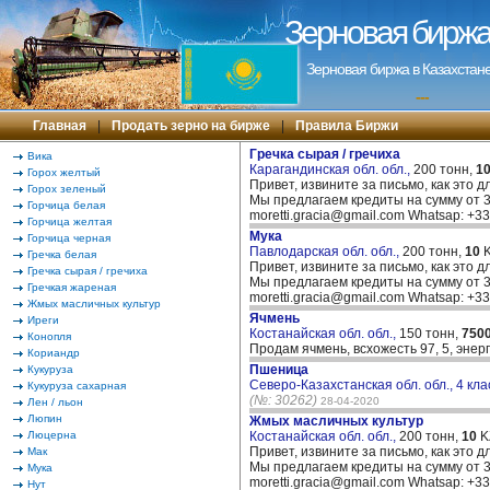
Зерновая биржа 
Зерновая биржа в Казахстане
---
Главная
|
Продать зерно на бирже
|
Правила Биржи
Гречка сырая / гречиха
Вика
Карагандинская обл. обл.,
200 тонн,
1
Горох желтый
Привет, извините за письмо, как это д
Горох зеленый
Мы предлагаем кредиты на сумму от 30
Горчица белая
moretti.gracia@gmail.com Whatsap: +
Горчица желтая
Мука
Горчица черная
Павлодарская обл. обл.,
200 тонн,
10
K
Гречка белая
Привет, извините за письмо, как это д
Гречка сырая / гречиха
Мы предлагаем кредиты на сумму от 30
Гречкая жареная
moretti.gracia@gmail.com Whatsap: +
Жмых масличных культур
Ячмень
Иреги
Костанайская обл. обл.,
150 тонн,
750
Конопля
Продам ячмень, всхожесть 97, 5, энер
Кориандр
Пшеница
Кукуруза
Северо-Казахстанская обл. обл., 4 кла
Кукуруза сахарная
(№: 30262)
28-04-2020
Лен / льон
Люпин
Жмых масличных культур
Люцерна
Костанайская обл. обл.,
200 тонн,
10
K
Привет, извините за письмо, как это д
Мак
Мы предлагаем кредиты на сумму от 30
Мука
moretti.gracia@gmail.com Whatsap: +
Нут