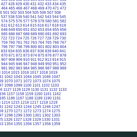
427
428
429
430
431
432
433
434
435
3
464
465
466
467
468
469
470
471
472
0
501
502
503
504
505
506
507
508
537
538
539
540
541
542
543
544
545
3
574
575
576
577
578
579
580
581
582
0
611
612
613
614
615
616
617
618
619
7
648
649
650
651
652
653
654
655
656
4
685
686
687
688
689
690
691
692
693
722
723
724
725
726
727
728
729
730
8
759
760
761
762
763
764
765
766
767
5
796
797
798
799
800
801
802
803
804
833
834
835
836
837
838
839
840
841
9
870
871
872
873
874
875
876
877
878
6
907
908
909
910
911
912
913
914
915
3
944
945
946
947
948
949
950
951
952
0
981
982
983
984
985
986
987
988
989
3
1014
1015
1016
1017
1018
1019
41
1042
1043
1044
1045
1046
1047
69
1070
1071
1072
1073
1074
1075
97
1098
1099
1100
1101
1102
1103
26
1127
1128
1129
1130
1131
1132
1133
156
1157
1158
1159
1160
1161
1162
185
1186
1187
1188
1189
1190
1191
3
1214
1215
1216
1217
1218
1219
41
1242
1243
1244
1245
1246
1247
69
1270
1271
1272
1273
1274
1275
97
1298
1299
1300
1301
1302
1303
25
1326
1327
1328
1329
1330
1331
53
1354
1355
1356
1357
1358
1359