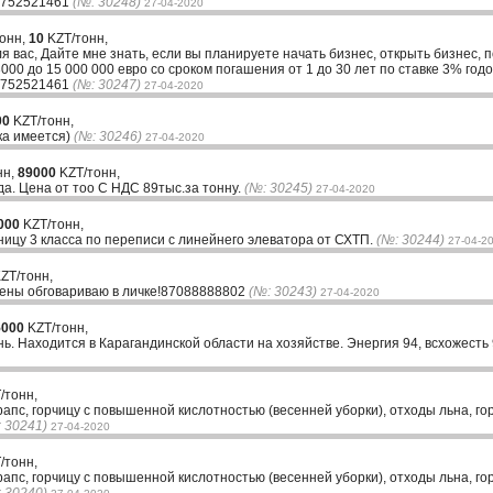
33752521461
(№: 30248)
27-04-2020
тонн,
10
KZT/тонн,
ля вас, Дайте мне знать, если вы планируете начать бизнес, открыть бизнес, 
00 до 15 000 000 евро со сроком погашения от 1 до 30 лет по ставке 3% годо
33752521461
(№: 30247)
27-04-2020
00
KZT/тонн,
зка имеется)
(№: 30246)
27-04-2020
нн,
89000
KZT/тонн,
да. Цена от тоо С НДС 89тыс.за тонну.
(№: 30245)
27-04-2020
000
KZT/тонн,
ицу 3 класса по переписи с линейнего элеватора от СХТП.
(№: 30244)
27-04-2
ZT/тонн,
цены обговариваю в личке!87088888802
(№: 30243)
27-04-2020
5000
KZT/тонн,
. Находится в Карагандинской области на хозяйстве. Энергия 94, всхожесть
/тонн,
рапс, горчицу с повышенной кислотностью (весенней уборки), отходы льна, г
 30241)
27-04-2020
/тонн,
рапс, горчицу с повышенной кислотностью (весенней уборки), отходы льна, г