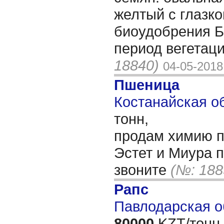
желтый с глазк
биоудобрения
период вегетац
18840)
04-05-2018
Пшеница
Костанайская об
тонн,
продам химию п
Эстет и Миура 
звоните
(№: 188
Рапс
Павлодарская о
80000
KZT/тонн,