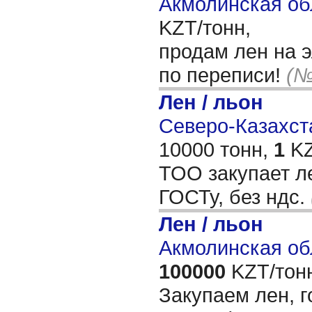
Акмолинская об
KZT/тонн,
продам лен на 
по переписи!
(№
Лен / льон
Северо-Казахста
10000 тонн,
1
KZ
ТОО закупает ле
ГОСТу, без ндс.
Лен / льон
Акмолинская об
100000
KZT/тон
Закупаем лен, г