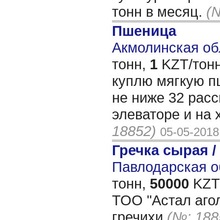
тонн в месяц.
(
Пшеница
Акмолинская обл
тонн,
1
KZT/тонн
куплю мягкую п
не ниже 32 рас
элеваторе и на 
18852)
05-05-2018
Гречка сырая /
Павлодарская о
тонн,
50000
KZT/
ТОО "Астал аго
гречихи
(№: 188