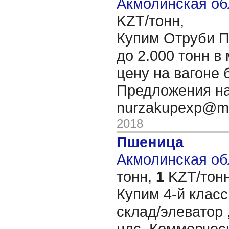
Акмолинская об
KZT/тонн,
Купим Отруби 
до 2.000 тонн в
цену на вагоне 
Предложения на
nurzakupexp@ma
2018
Пшеница
Акмолинская обл
тонн,
1
KZT/тонн
Купим 4-й клас
склад/элеватор 
ндс. Коммерчес