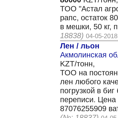
ТОО "Астал агро
рапс, остаток 8
в мешки, 50 кг,
18838)
04-05-2018
Лен / льон
Акмолинская об
KZT/тонн,
ТОО на постоян
лен любого каче
погрузкой в биг 
переписи. Цена
87076255909 ва
(№: 18837)
04-05