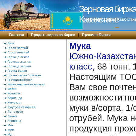
Зерновая биржа 
Казахстане
Зерновая биржа в Казахстане
---
Главная
|
Продать зерно на бирже
|
Правила Биржи
Мука
Вика
Горох желтый
Горох зеленый
Южно-Казахстанс
Горчица белая
Горчица желтая
класс,
68 тонн,
Горчица черная
Гречка белая
Настоящим ТОО
Гречка сырая / гречиха
Гречкая жареная
Вам свое почте
Жмых масличных культур
Иреги
Конопля
возможности по
Кориандр
Кукуруза
муки в/сорта, 1/
Кукуруза сахарная
Лен / льон
отрубей. Мука 
Люпин
Люцерна
продукция прох
Мак
Мука
Нут