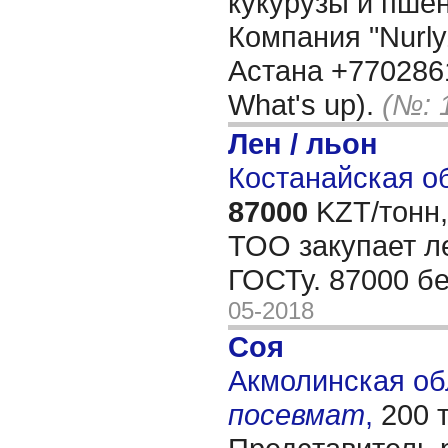
кукурузы и пше
Компания "Nurly
Астана +770286
What's up).
(№: 
Лен / льон
Костанайская об
87000
KZT/тонн,
ТОО закупает ле
ГОСТу. 87000 бе
05-2018
Соя
Акмолинская обл
посевмат
,
200 