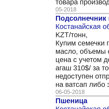
товара произво
05-2018
Подсолнечник
Костанайская об
KZT/тонн,
Купим семечки 
масло, объемы о
цена с учетом д
агаш 310$/ за т
недоступен отп
на ватсап либо 
06-05-2018
Пшеница
Костанайская об