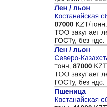
Лен / льон
Костанайская об
87000
KZT/тонн,
ТОО закупает ле
ГОСТу, без ндс.
Лен / льон
Северо-Казахста
тонн,
87000
KZT/
ТОО закупает ле
ГОСТу, без ндс.
Пшеница
Костанайская об