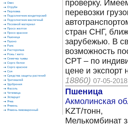
проверку. Имее
Овес
Отруби
перевозки груз
Перловка
Подсолнечник кондитерский
автотранспорто
Подсолнечник масличный
Посевной материал
Просо желтое
стран СНГ, бли
Просо красное
Пшеница
зарубежью. В с
Пшоно
Рапс
возможность по
Расторопша
Рожь / жито
CPT – по индив
Семечка тыквы
Сорго белое
Сорго красное
цене и экспорт 
Соя
Средства защиты растений
18860)
07-05-2018
Тритикалей
Удобрения
Пшеница
Фасоль
Чечевица
Эспарцет
Акмолинская об
Ячка
Ячмень
KZT/тонн,
Ячмень пивоваренный
Мелькомбинат з