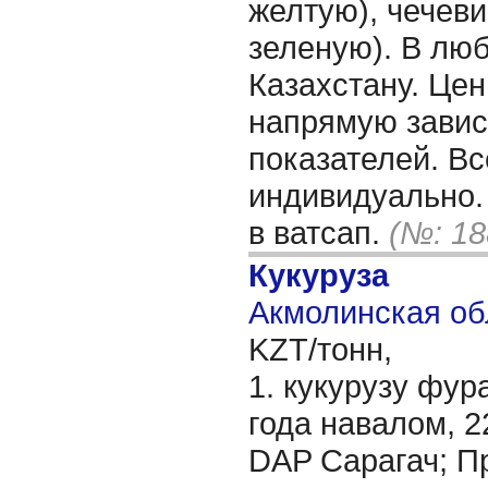
желтую), чечеви
зеленую). В лю
Казахстану. Це
напрямую завис
показателей. Вс
индивидуально.
в ватсап.
(№: 18
Кукуруза
Акмолинская об
KZT/тонн,
1. кукурузу фур
года навалом, 2
DAP Сарагач; Пр