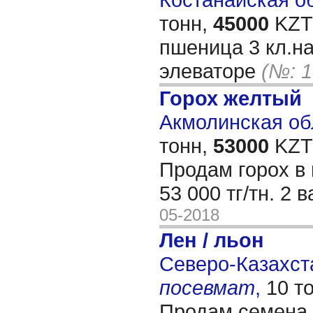
тонн,
45000
KZT/
пшеница 3 кл.н
элеваторе
(№: 1
Горох желтый
Акмолинская обл
тонн,
53000
KZT/
Продам горох в 
53 000 тг/тн. 2 
05-2018
Лен / льон
Северо-Казахста
посевмат
,
10 т
Продам семена 