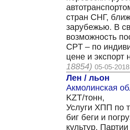
автотранспорто
стран СНГ, бли
зарубежью. В с
возможность по
CPT – по индив
цене и экспорт 
18854)
05-05-2018
Лен / льон
Акмолинская об
KZT/тонн,
Услуги ХПП по 
биг беги и погру
культур. Партии