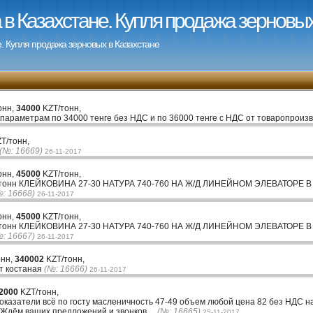
в Казахстане. Купля продажа зерновых
. Купля продажа зерновых в Казахстане
онн,
34000
KZT/тонн,
 параметрам по 34000 тенге без НДС и по 36000 тенге с НДС от товаропрои
T/тонн,
(№: 16669)
26-11-2017
онн,
45000
KZT/тонн,
тонн КЛЕЙКОВИНА 27-30 НАТУРА 740-760 НА Ж/Д ЛИНЕЙНОМ ЭЛЕВАТОРЕ
№: 16668)
26-11-2017
онн,
45000
KZT/тонн,
тонн КЛЕЙКОВИНА 27-30 НАТУРА 740-760 НА Ж/Д ЛИНЕЙНОМ ЭЛЕВАТОРЕ
№: 16667)
26-11-2017
онн,
340002
KZT/тонн,
от костаная
(№: 16666)
26-11-2017
2000
KZT/тонн,
казатели всё по госту масленичность 47-49 объем любой цена 82 без НДС н
 Ждём ваших предложений и звонков....
(№: 16665)
25-11-2017