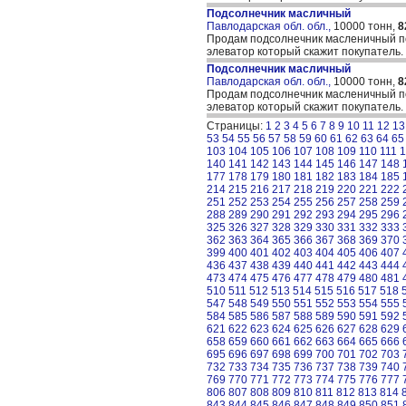
Подсолнечник масличный
Павлодарская обл. обл.,
10000 тонн,
8
Продам подсолнечник масленичный по
элеватор который скажит покупатель.
Подсолнечник масличный
Павлодарская обл. обл.,
10000 тонн,
8
Продам подсолнечник масленичный по
элеватор который скажит покупатель.
Страницы:
1
2
3
4
5
6
7
8
9
10
11
12
13
53
54
55
56
57
58
59
60
61
62
63
64
65
103
104
105
106
107
108
109
110
111
1
140
141
142
143
144
145
146
147
148
177
178
179
180
181
182
183
184
185
214
215
216
217
218
219
220
221
222
251
252
253
254
255
256
257
258
259
288
289
290
291
292
293
294
295
296
325
326
327
328
329
330
331
332
333
362
363
364
365
366
367
368
369
370
399
400
401
402
403
404
405
406
407
436
437
438
439
440
441
442
443
444
473
474
475
476
477
478
479
480
481
510
511
512
513
514
515
516
517
518
547
548
549
550
551
552
553
554
555
584
585
586
587
588
589
590
591
592
621
622
623
624
625
626
627
628
629
658
659
660
661
662
663
664
665
666
695
696
697
698
699
700
701
702
703
732
733
734
735
736
737
738
739
740
769
770
771
772
773
774
775
776
777
806
807
808
809
810
811
812
813
814
843
844
845
846
847
848
849
850
851