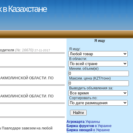
 в Казахстане
Я ищу
Я ищу:
зводителя
(№: 16670)
27-11-2017
В области:
Миним. объем(кг)
 В АКМОЛИНСКОЙ ОБЛАСТИ. ПО
Максим. цена (KZT/тонн)
Выводить объявления за:
 В АКМОЛИНСКОЙ ОБЛАСТИ. ПО
Сортировать по:
Агрокарта
Украины
Биржа фруктов
в Украине
а Павлодаре завезем на любой
Биржа овощей
в Украине