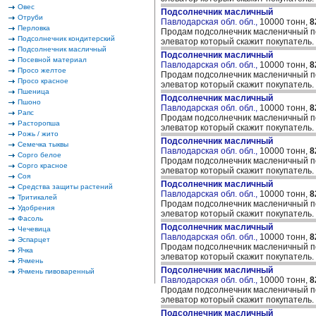
Овес
Подсолнечник масличный
Отруби
Павлодарская обл. обл.,
10000 тонн,
8
Перловка
Продам подсолнечник масленичный по
Подсолнечник кондитерский
элеватор который скажит покупатель.
Подсолнечник масличный
Подсолнечник масличный
Посевной материал
Павлодарская обл. обл.,
10000 тонн,
8
Просо желтое
Продам подсолнечник масленичный по
Просо красное
элеватор который скажит покупатель.
Пшеница
Подсолнечник масличный
Пшоно
Павлодарская обл. обл.,
10000 тонн,
8
Рапс
Продам подсолнечник масленичный по
Расторопша
элеватор который скажит покупатель.
Рожь / жито
Подсолнечник масличный
Семечка тыквы
Павлодарская обл. обл.,
10000 тонн,
8
Сорго белое
Продам подсолнечник масленичный по
Сорго красное
элеватор который скажит покупатель.
Соя
Подсолнечник масличный
Средства защиты растений
Павлодарская обл. обл.,
10000 тонн,
8
Тритикалей
Продам подсолнечник масленичный по
Удобрения
элеватор который скажит покупатель.
Фасоль
Подсолнечник масличный
Чечевица
Павлодарская обл. обл.,
10000 тонн,
8
Эспарцет
Продам подсолнечник масленичный по
Ячка
элеватор который скажит покупатель.
Ячмень
Подсолнечник масличный
Ячмень пивоваренный
Павлодарская обл. обл.,
10000 тонн,
8
Продам подсолнечник масленичный по
элеватор который скажит покупатель.
Подсолнечник масличный