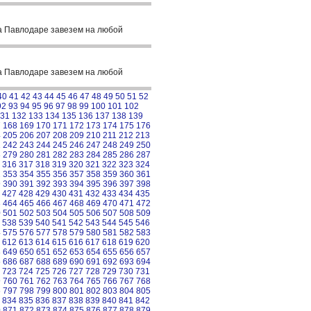
а Павлодаре завезем на любой
а Павлодаре завезем на любой
40
41
42
43
44
45
46
47
48
49
50
51
52
92
93
94
95
96
97
98
99
100
101
102
31
132
133
134
135
136
137
138
139
7
168
169
170
171
172
173
174
175
176
4
205
206
207
208
209
210
211
212
213
1
242
243
244
245
246
247
248
249
250
8
279
280
281
282
283
284
285
286
287
316
317
318
319
320
321
322
323
324
2
353
354
355
356
357
358
359
360
361
9
390
391
392
393
394
395
396
397
398
427
428
429
430
431
432
433
434
435
3
464
465
466
467
468
469
470
471
472
0
501
502
503
504
505
506
507
508
509
538
539
540
541
542
543
544
545
546
4
575
576
577
578
579
580
581
582
583
612
613
614
615
616
617
618
619
620
8
649
650
651
652
653
654
655
656
657
5
686
687
688
689
690
691
692
693
694
723
724
725
726
727
728
729
730
731
9
760
761
762
763
764
765
766
767
768
6
797
798
799
800
801
802
803
804
805
834
835
836
837
838
839
840
841
842
0
871
872
873
874
875
876
877
878
879