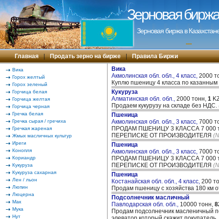
Зерновая биржа 
Зерновая биржа в Казахстане
---
Главная
|
Продать зерно на бирже
|
Правила Биржи
Вика
Вика
Акмолинская обл. обл., 4 класс,
2000 т
Горох желтый
Куплю пшеницу 4 класса по казанным
Горох зеленый
Кукуруза
Горчица белая
Алматинская обл. обл.,
2000 тонн,
1
KZ
Горчица желтая
Продаем кукурузу на складе без НДС.
Горчица черная
Гречка белая
Пшеница
Гречка сырая / гречиха
Акмолинская обл. обл., 3 класс,
7000 т
ПРОДАМ ПШЕНИЦУ 3 КЛАССА 7 000 
Гречкая жареная
ПЕРЕПИСКЕ ОТ ПРОИЗВОДИТЕЛЯ
(
Жмых масличных культур
Иреги
Пшеница
Конопля
Акмолинская обл. обл., 3 класс,
7000 т
Кориандр
ПРОДАМ ПШЕНИЦУ 3 КЛАССА 7 000 
ПЕРЕПИСКЕ ОТ ПРОИЗВОДИТЕЛЯ
(
Кукуруза
Кукуруза сахарная
Пшеница
Лен / льон
Костанайская обл. обл., 4 класс,
200 т
Люпин
Продам пшеницу с хозяйства 180 км 
Люцерна
Подсолнечник масличный
Мак
Павлодарская обл. обл.,
10000 тонн,
8
Мука
Продам подсолнечник масленичный по
Нут
элеватор который скажит покупатель.